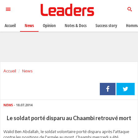
Accueil
News
Opinion
Notes & Docs
Success story
Homma
Accueil
News
NEWS
- 18.07.2014
Le soldat porté disparu au Chaambi retrouvé mort
Walid Ben Abdallah, le soldat volontaire porté disparu après l'attaque
contre les positions de l'armée au mont Chaambi mercredi a été