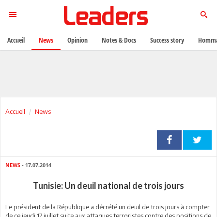
Accueil
News
Opinion
Notes & Docs
Success story
Homma
Accueil
News
NEWS
- 17.07.2014
Tunisie: Un deuil national de trois jours
Le président de la République a décrété un deuil de trois jours à compter
de ce jeudi 17 juillet suite aux attaques terroristes contre des positions de