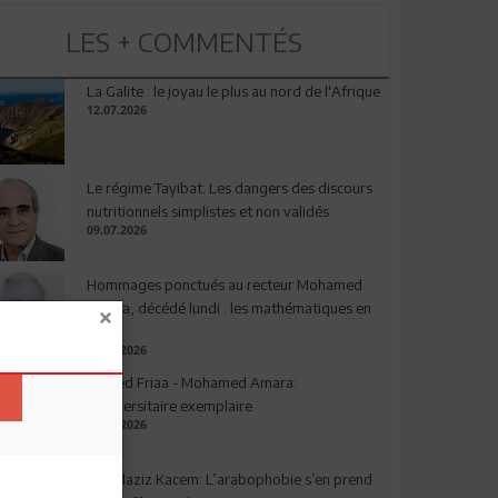
LES + COMMENTÉS
La Galite : le joyau le plus au nord de l'Afrique
12.07.2026
Le régime Tayibat: Les dangers des discours
nutritionnels simplistes et non validés
09.07.2026
Hommages ponctués au recteur Mohamed
Amara, décédé lundi : les mathématiques en
deuil
03.08.2026
Ahmed Friaa - Mohamed Amara:
l’Universitaire exemplaire
04.08.2026
Abdelaziz Kacem: L’arabophobie s’en prend