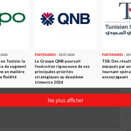
R CET ARTICLE
0
Commentaires
Commenter
.2026
PARTENAIRES
- 29.07.2026
PARTENAIRES
- 29.
en Tunisie: la
Le Groupe QNB poursuit
TSB: Des résul
nce du segment
l’exécution rigoureuse de ses
marqués par un
me en matière
principales priorités
tournant opéra
e fluidité
stratégiques au deuxième
encourageant
trimestre 2026
Ne plus afficher