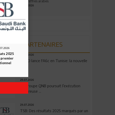
aux chiffres arabes
09.07.2026
PARTENAIRES
07.2026
tats 2025
04.08.2026
 premier
OPPO lance l'A6c en Tunisie: la nouvelle
tionnel
...
29.07.2026
Le Groupe QNB poursuit l’exécution
rigoureuse ...
29.07.2026
TSB: Des résultats 2025 marqués par un