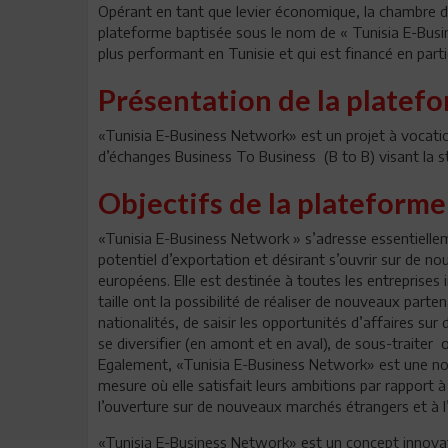
Opérant en tant que levier économique, la chambre d
plateforme baptisée sous le nom de « Tunisia E-Busine
plus performant en Tunisie et qui est financé en par
Présentation de la platef
«Tunisia E-Business Network» est un projet à vocation
d’échanges Business To Business (B to B) visant la s
Objectifs de la plateforme
«Tunisia E-Business Network » s’adresse essentiellem
potentiel d’exportation et désirant s’ouvrir sur de
européens. Elle est destinée à toutes les entreprises
taille ont la possibilité de réaliser de nouveaux par
nationalités, de saisir les opportunités d’affaires s
se diversifier (en amont et en aval), de sous-traiter o
Egalement, «Tunisia E-Business Network» est une nouv
mesure où elle satisfait leurs ambitions par rapport 
l’ouverture sur de nouveaux marchés étrangers et à l’e
«Tunisia E-Business Network» est un concept innovateu