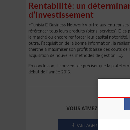
Rentabilité: un déterminan
d’investissement
«Tunisia E-Business Network » offre aux entreprises
référencer tous leurs produits (biens, services). Ell
le marché ou encore renforcer leur capital notoriété,
outre, l’acquisition de la bonne information, la réalis
cherche à maximiser son profit (baisse des coûts de 
acquisition de nouvelles méthodes de gestion, …).
En conclusion, il convient de préciser que la platefo
début de l’année 2015.
Envoyer à u
VOUS AIMEZ CET ARTICLE
PARTAGER