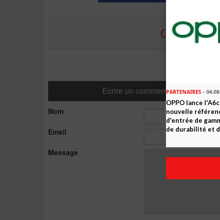
COMMENTE
Ecrire un commentaire
PARTENAIRES
- 04.08
OPPO lance l'A6c 
Nom
nouvelle référe
d'entrée de gam
de durabilité et d
Email
Message