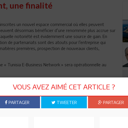
t, une finalité
 inscrites un nouvel espace commercial où elles peuvent
es peuvent désormais bénéficier d’une renommée plus accrue sur
 laquelle notoriété est évidemment une source de gain. En
ation de partenariats sont des atouts pour l’entreprise qui
matières premières, prospection de nouveaux clients,
rme « Tunisia E-Business Network » sera opérationnelle au
VOUS AVEZ AIMÉ CET ARTICLE ?
n ami
Imprimer
PARTAGER
TWEETER
PARTAGER
 ? PARTAGEZ-LE AVEC VOS AMIS !
TWEETER
ABONNEZ-VOUS