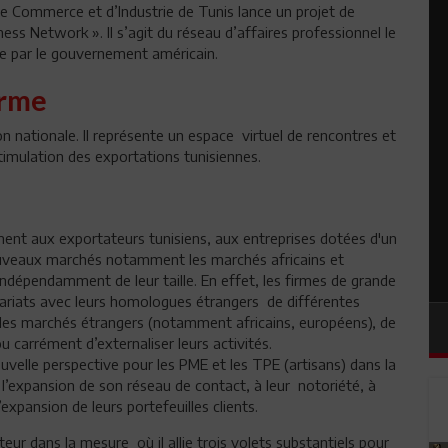
e Commerce et d’Industrie de Tunis lance un projet de
ss Network ». Il s’agit du réseau d’affaires professionnel le
tie par le gouvernement américain.
orme
 nationale. Il représente un espace virtuel de rencontres et
timulation des exportations tunisiennes.
ent aux exportateurs tunisiens, aux entreprises dotées d'un
 nouveaux marchés notamment les marchés africains et
 indépendamment de leur taille. En effet, les firmes de grande
tenariats avec leurs homologues étrangers de différentes
ur des marchés étrangers (notamment africains, européens), de
u carrément d’externaliser leurs activités.
elle perspective pour les PME et les TPE (artisans) dans la
à l’expansion de son réseau de contact, à leur notoriété, à
xpansion de leurs portefeuilles clients.
r dans la mesure où il allie trois volets substantiels pour