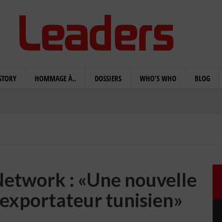
STORY
HOMMAGE À..
DOSSIERS
WHO'S WHO
BLOG
Network : «Une nouvelle
'exportateur tunisien»