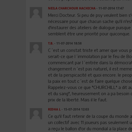
NEILA CHARCHOUR HACHICHA
- 11-07-2014 17:47
Merci Docteur. Si peu de psy veulent bien s'
nécessaire pour que chacun sache qu'il n'est p
d'instaurer des ateliers de dialogue puisque n
semblent être une priorité pour quiconque.
T.B.
- 11-07-2014 18:58
C´est un constat triste et amer que vous p
serait-ce que l´immolation par le feu de Bouaz
commencant par l´entrée dans la démocratie
changement n´est pas naturel, il est meme
et de la perspicacité et quoi encore. le peo
la paix en tout c´est de faire quelque chose e
Rappelez-vous ce que "CHURCHILL" a dit aux
et du sang", heureusement on a pa besoin de
prix de la liberté. Mais il le faut.
RIDHA L
- 15-07-2014 12:03
Ce qu'il faut retenir de la coupe du monde au
un collectif avec 11 joueurs pas seulement 
a reçu le ballon d'or du mondial a la place