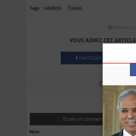
:
salafiste
Tunisie
Tags
Envoyer à u
VOUS AIMEZ CET ARTICLE
PARTAGER
COMMENTE
Ecrire un commentaire
Nom