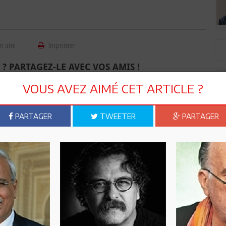
n ami
Imprimer
 ? PARTAGEZ-LE AVEC VOS AMIS !
VOUS AVEZ AIMÉ CET ARTICLE ?
TWEETER
ABONNEZ-VOUS
PARTAGER
TWEETER
PARTAGER
R CET ARTICLE
4
Commentaires
Commenter