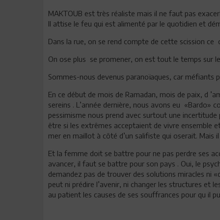
MAKTOUB est très réaliste mais il ne faut pas exacerb
Il attise le feu qui est alimenté par le quotidien et d
Dans la rue, on se rend compte de cette scission ce c
On ose plus se promener, on est tout le temps sur le
Sommes-nous devenus paranoïaques, car méfiants pa
En ce début de mois de Ramadan, mois de paix, d ’a
sereins . L’année dernière, nous avons eu «Bardo» c
pessimisme nous prend avec surtout une incertitude p
être si les extrêmes acceptaient de vivre ensemble et 
mer en maillot à côté d’un salifiste qui oserait. Mais il
Et la femme doit se battre pour ne pas perdre ses acqu
avancer, il faut se battre pour son pays . Oui, le psy
demandez pas de trouver des solutions miracles ni «
peut ni prédire l’avenir, ni changer les structures e
au patient les causes de ses souffrances pour qu il pu