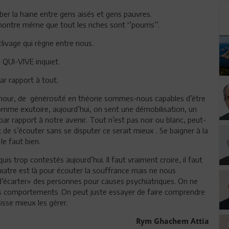
er la haine entre gens aisés et gens pauvres.
émontre même que tout les riches sont ‘’pourris’’.
livage qui règne entre nous.
 QUI-VIVE inquiet.
r rapport à tout.
mour, de générosité en théorie sommes-nous capables d’être
omme exutoire, aujourd’hui, on sent une démobilisation, un
ar rapport à notre avenir. Tout n’est pas noir ou blanc, peut-
de s’écouter sans se disputer ce serait mieux . Se baigner à la
 le faut bien.
is trop contestés aujourd’hui. Il faut vraiment croire, il faut
chiatre est là pour écouter la souffrance mais ne nous
d’écarter» des personnes pour causes psychiatriques. On ne
t les comportements .On peut juste essayer de faire comprendre
isse mieux les gérer.
Rym Ghachem Attia