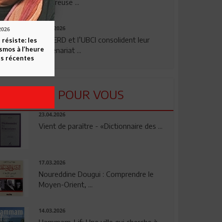
rigoureuse ...
24.07.2026
2026
La BERD et l’UBCI consolident leur
 résiste: les
smos à l’heure
partenariat ...
s récentes
LU POUR VOUS
23.04.2026
Vient de paraître - «Dictionnaire des ...
17.03.2026
Noureddine Dougui : Comprendre le
Moyen-Orient, ...
14.03.2026