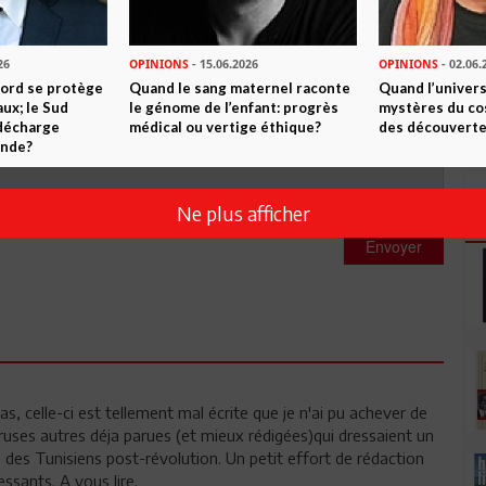
26
OPINIONS
- 15.06.2026
OPINIONS
- 02.06.
Nord se protège
Quand le sang maternel raconte
Quand l’univers
ux; le Sud
le génome de l’enfant: progrès
mystères du co
 décharge
médical ou vertige éthique?
des découverte
onde?
Ne plus afficher
Envoyer
as, celle-ci est tellement mal écrite que je n'ai pu achever de
bruses autres déja parues (et mieux rédigées)qui dressaient un
 des Tunisiens post-révolution. Un petit effort de rédaction
ssants. A vous lire.