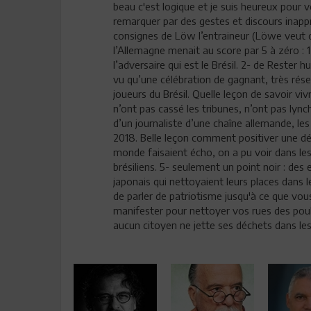
beau c'est logique et je suis heureux pour v
remarquer par des gestes et discours inappr
consignes de Löw l’entraineur (Löwe veut d
l’Allemagne menait au score par 5 à zéro :
l’adversaire qui est le Brésil. 2- de Rester 
vu qu’une célébration de gagnant, très rése
joueurs du Brésil. Quelle leçon de savoir viv
n’ont pas cassé les tribunes, n’ont pas lynch
d’un journaliste d’une chaîne allemande, le
2018. Belle leçon comment positiver une dé
monde faisaient écho, on a pu voir dans les 
brésiliens. 5- seulement un point noir : des 
japonais qui nettoyaient leurs places dans l
de parler de patriotisme jusqu'à ce que vous
manifester pour nettoyer vos rues des poub
aucun citoyen ne jette ses déchets dans les