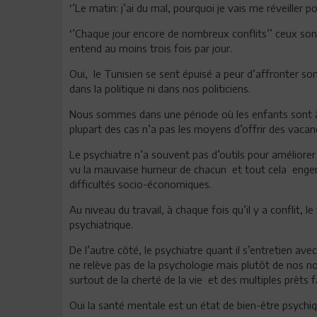
‘’Le matin: j’ai du mal, pourquoi je vais me réveiller pou
‘’Chaque jour encore de nombreux conflits’’ ceux son
entend au moins trois fois par jour.
Oui, le Tunisien se sent épuisé a peur d’affronter so
dans la politique ni dans nos politiciens.
Nous sommes dans une période où les enfants sont à 
plupart des cas n’a pas les moyens d’offrir des vacanc
Le psychiatre n’a souvent pas d’outils pour améliorer u
vu la mauvaise humeur de chacun et tout cela engendr
difficultés socio-économiques.
Au niveau du travail, à chaque fois qu’il y a conflit,
psychiatrique.
De l’autre côté, le psychiatre quant il s’entretien av
ne relève pas de la psychologie mais plutôt de nos no
surtout de la cherté de la vie et des multiples prêts fa
Oui la santé mentale est un état de bien-être psych