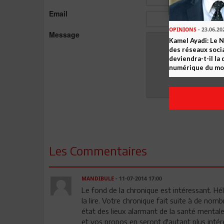
Email
OPINIONS
- 23.06.20
Message
Kamel Ayadi: Le 
des réseaux socia
deviendra-t-il la
numérique du m
Les Commentaires
MANDIBULE
- 11-07-2014 17:00
Le fond de la chronique est intéressant. Hél
la lire. Votre chronique fait suite à de nom
état des lieux alarmant de la santé mentale
et vos propos en seront d'autant plus intére