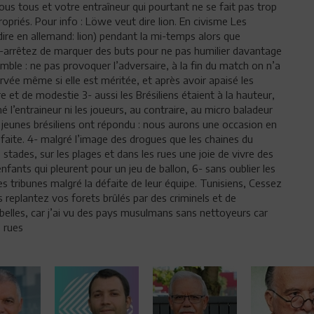
ous tous et votre entraîneur qui pourtant ne se fait pas trop
opriés. Pour info : Löwe veut dire lion. En civisme Les
ire en allemand: lion) pendant la mi-temps alors que
 1-arrêtez de marquer des buts pour ne pas humilier davantage
humble : ne pas provoquer l’adversaire, à la fin du match on n’a
rvée même si elle est méritée, et après avoir apaisé les
re et de modestie 3- aussi les Brésiliens étaient à la hauteur,
é l’entraineur ni les joueurs, au contraire, au micro baladeur
s jeunes brésiliens ont répondu : nous aurons une occasion en
faite. 4- malgré l’image des drogues que les chaines du
stades, sur les plages et dans les rues une joie de vivre des
enfants qui pleurent pour un jeu de ballon, 6- sans oublier les
es tribunes malgré la défaite de leur équipe. Tunisiens, Cessez
 replantez vos forets brûlés par des criminels et de
elles, car j’ai vu des pays musulmans sans nettoyeurs car
 rues