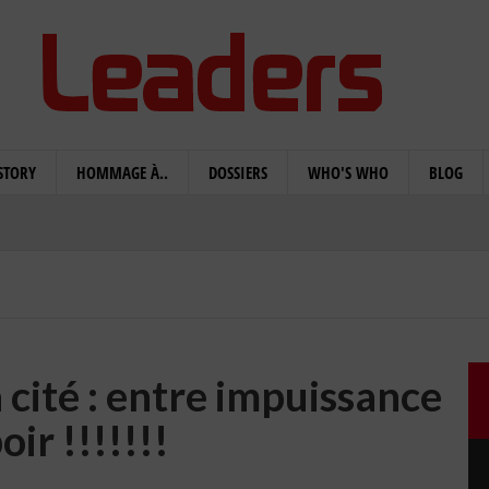
STORY
HOMMAGE À..
DOSSIERS
WHO'S WHO
BLOG
 cité : entre impuissance
oir !!!!!!!