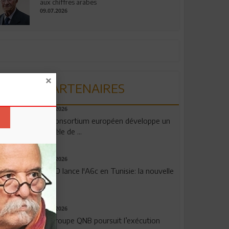
aux chiffres arabes
09.07.2026
PARTENAIRES
06.08.2026
Un consortium européen développe un
modèle de ...
04.08.2026
OPPO lance l'A6c en Tunisie: la nouvelle
...
29.07.2026
Le Groupe QNB poursuit l’exécution