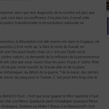
exprimer alors que leur diagnostic de la société est plus que
as seul dans sa souffrance. J’irai plus loin, il serait utile
i justice transitionnelle ni réconciliation nationale ne
resentez, la Révolution est elle meme née dans le tragique, ne
izi(a.i.). Il ne reste qu´a faire le reste du travail, en
 une fois pour toute; mais ce n´est pas facile car le
 contre-nature, ca demande de la reflexion de la perseverence
ple est celui que vous voyez tous les jours et pas d´autre. Mais
t ne pas rester inactif; du travail utile et de la peine.
 britanniques au début de la guerre, " de la sueur, des larmes
 verser du sang pour la Tunisie. C´est peut être trop cher le
 Brésil En foot : c'est que pour gagner le titre suprême il faut
une star a la Messi. Quelqu'un peut m'expliquer pourquoi Messi
 de Rodriguez, Robben ou Muller? Bravo à la Mannschaft c'est