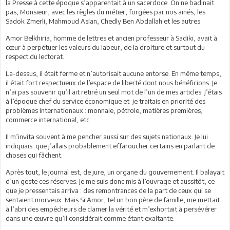
la Presse à cette époque s’apparentait à un sacerdoce. On ne badinait
pas, Monsieur, avec les règles du métier, forgées par nos ainés, les
Sadok Zmerli, Mahmoud Aslan, Chedly Ben Abdallah et les autres.
Amor Belkhiria, homme de lettres et ancien professeur à Sadiki, avait à
cœur à perpétuer les valeurs du labeur, de la droiture et surtout du
respect du lectorat.
La-dessus, il était ferme et n’autorisait aucune entorse. En même temps,
il était fort respectueux de l’espace de liberté dont nous bénéficions. Je
n’ai pas souvenir qu’il ait retiré un seul mot de l’un de mes articles. J’étais
à l’époque chef du service économique et je traitais en priorité des
problèmes internationaux : monnaie, pétrole, matières premières,
commerce international, etc.
Il m’invita souvent à me pencher aussi sur des sujets nationaux. Je lui
indiquais que j’allais probablement effaroucher certains en parlant de
choses qui fâchent.
Après tout, le journal est, de jure, un organe du gouvernement. Il balayait
d’un geste ces réserves. Je me suis donc mis à l’ouvrage et aussitôt, ce
que je pressentais arriva : des remontrances de la part de ceux qui se
sentaient morveux. Mais Si Amor, tel un bon père de famille, me mettait
à l’abri des empêcheurs de clamer la vérité et m’exhortait à persévérer
dans une œuvre qu’il considérait comme étant exaltante.