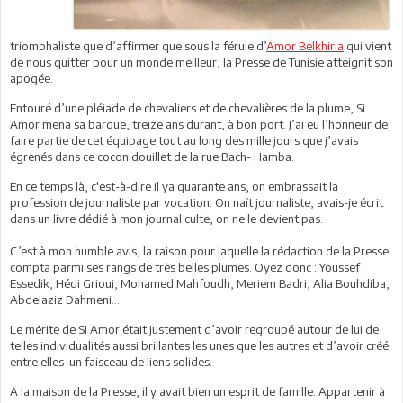
triomphaliste que d’affirmer que sous la férule d’
Amor Belkhiria
qui vient
de nous quitter pour un monde meilleur, la Presse de Tunisie atteignit son
apogée.
Entouré d’une pléiade de chevaliers et de chevalières de la plume, Si
Amor mena sa barque, treize ans durant, à bon port. J’ai eu l’honneur de
faire partie de cet équipage tout au long des mille jours que j’avais
égrenés dans ce cocon douillet de la rue Bach- Hamba.
En ce temps là, c'est-à-dire il ya quarante ans, on embrassait la
profession de journaliste par vocation. On naît journaliste, avais-je écrit
dans un livre dédié à mon journal culte, on ne le devient pas.
C’est à mon humble avis, la raison pour laquelle la rédaction de la Presse
compta parmi ses rangs de très belles plumes. Oyez donc : Youssef
Essedik, Hédi Grioui, Mohamed Mahfoudh, Meriem Badri, Alia Bouhdiba,
Abdelaziz Dahmeni…
Le mérite de Si Amor était justement d’avoir regroupé autour de lui de
telles individualités aussi brillantes les unes que les autres et d’avoir créé
entre elles un faisceau de liens solides.
A la maison de la Presse, il y avait bien un esprit de famille. Appartenir à