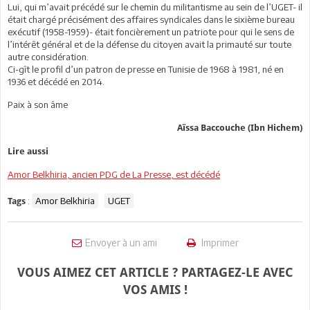
Lui, qui m’avait précédé sur le chemin du militantisme au sein de l’UGET- il
était chargé précisément des affaires syndicales dans le sixième bureau
exécutif (1958-1959)- était foncièrement un patriote pour qui le sens de
l’intérêt général et de la défense du citoyen avait la primauté sur toute
autre considération.
Ci-gît le profil d’un patron de presse en Tunisie de 1968 à 1981, né en
1936 et décédé en 2014.
Paix à son âme
Aïssa Baccouche (Ibn Hichem)
Lire aussi
Amor Belkhiria, ancien PDG de La Presse, est décédé
:
Amor Belkhiria
UGET
Tags
Envoyer à un ami
Imprimer
VOUS AIMEZ CET ARTICLE ? PARTAGEZ-LE AVEC
VOS AMIS !