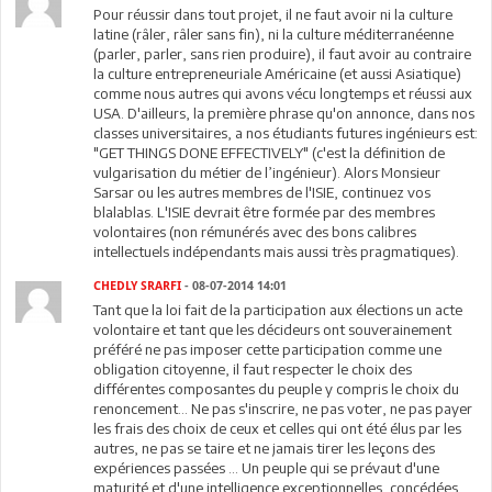
Pour réussir dans tout projet, il ne faut avoir ni la culture
latine (râler, râler sans fin), ni la culture méditerranéenne
(parler, parler, sans rien produire), il faut avoir au contraire
la culture entrepreneuriale Américaine (et aussi Asiatique)
comme nous autres qui avons vécu longtemps et réussi aux
USA. D'ailleurs, la première phrase qu'on annonce, dans nos
classes universitaires, a nos étudiants futures ingénieurs est:
"GET THINGS DONE EFFECTIVELY" (c'est la définition de
vulgarisation du métier de l’ingénieur). Alors Monsieur
Sarsar ou les autres membres de l'ISIE, continuez vos
blalablas. L'ISIE devrait être formée par des membres
volontaires (non rémunérés avec des bons calibres
intellectuels indépendants mais aussi très pragmatiques).
CHEDLY SRARFI
- 08-07-2014 14:01
Tant que la loi fait de la participation aux élections un acte
volontaire et tant que les décideurs ont souverainement
préféré ne pas imposer cette participation comme une
obligation citoyenne, il faut respecter le choix des
différentes composantes du peuple y compris le choix du
renoncement... Ne pas s'inscrire, ne pas voter, ne pas payer
les frais des choix de ceux et celles qui ont été élus par les
autres, ne pas se taire et ne jamais tirer les leçons des
expériences passées ... Un peuple qui se prévaut d'une
maturité et d'une intelligence exceptionnelles, concédées