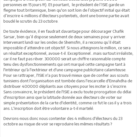
personnes en 15 jours !!!). Et pourtant, le président de l’ISIE garde un
flegme tout britannique, bien qu'on soit loin de l’objectif initial qui était
d’inscrire 4 millions d’électeurs potentiels, dont une bonne partie avait
boudé le scrutin du 23 octobre.
De toute évidence, il en faudrait davantage pour décourager Chafik
Sarsar, bien qu’il dispose seulement de deux semaines pour y arriver.
Intervenant lundi sur les ondes de Shemsfm, il a reconnu qu’il était
impossible d’atteindre cet objectif. Si nous atteignons le million, ce sera
un résultat exceptionnel, avoue-t-il. Exceptionnel…mais surtout irréaliste,
car il ne faut pas rêver. 300000 serait un chiffre raisonnable compte
tenu des dysfonctionnements qui ont marqué cette campagne tant à
l'intérieur qu'à l'extérieur et d'une campagne publicitaire calamiteuse.
Pour se rattraper, l'ISIE n'a pas trouvé mieux que de confier aus scouts
tunisiens dont l'organisation est tombée dans l'escarcelle d'Ennahdha de
distribuer 400000 dépliants aux citoyens pour les inciter à s’inscrire.
Sans convaincre, le président de l'ISIE a exclu toute prorogation du délai
d'inscription ainsi que la latitude donnée aux électeurs de voter sur
simple présentation de la carte d'identité, comme ce fut le cas il y a trois
ans. L'inscription doit être volontaire a-t-il martelé.
Devrons-nous donc nous contenter des 4 millions d'électeurs du 23
octobre au risque de voir se reproduire les mêmes résultats ?