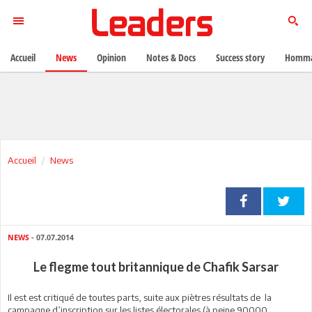
Accueil
News
Opinion
Notes & Docs
Success story
Homma
Accueil
News
NEWS
- 07.07.2014
Le flegme tout britannique de Chafik Sarsar
Il est est critiqué de toutes parts, suite aux piètres résultats de la
campagne d’inscription sur les listes électorales (à peine 90000