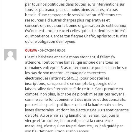
par tous nos politiques dans toutes leurs interventions sur
tous les plateaux, plus ou moins biens éclairés, n'a pas
besoin d'une campagne de sensibilisation. Affectons ces
ressources à d'autres charges plus impératives et
concentrons nous sur la bonne organisation de cet heureux
événement ...pour ceux et celles qui l'attendent avec intérêt
ou impatience. Gardes ton flegme Chafik, après tout tu n'as
qu'une obligation de moyens.
OURWA
- 09-07-2014 03:00
C'est la bérézina et ce n'est pas étonnant, il fallait s'y
attendre. Tout comme Jomaâ, qui échoue dans tous les
domaines entrepris, Srasar, technocrate pur jus, marche sur
les pas de son mentor...et imagine des recettes
électroniques ( internet, SMS...), pour booster les
inscriptions, sans prendre en compte la gabegie et le
laissez-allez des "techniciens" de ce truc. Sans prendre en
compte, non plus, la chape de plomb mise sur ces moyens,
comme sur le fonctionnement des mairies et des consulats,
par certains partis politiques qui ont la haute main sur les
listes électorales...et dont les électeurs de 2011 sont garantis
de vote. Au premier rang Ennahdha...Sarsar, qui joue la
vierge effarouchée, l'innocent( mais à la conscience
masquée), n'est qu'une taupe islamiste, un Jhaâ guidé par
son baudet barbu radhiallahou anhou...