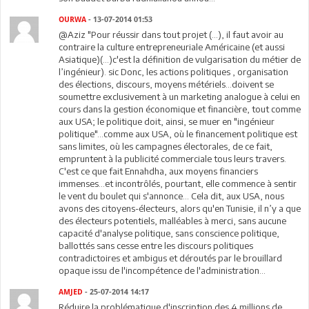
OURWA
- 13-07-2014 01:53
@Aziz "Pour réussir dans tout projet (...), il faut avoir au
contraire la culture entrepreneuriale Américaine (et aussi
Asiatique)(...)c'est la définition de vulgarisation du métier de
l’ingénieur). sic Donc, les actions politiques , organisation
des élections, discours, moyens métériels...doivent se
soumettre exclusivement à un marketing analogue à celui en
cours dans la gestion économique et financière, tout comme
aux USA; le politique doit, ainsi, se muer en "ingénieur
politique"...comme aux USA, où le financement politique est
sans limites, où les campagnes électorales, de ce fait,
empruntent à la publicité commerciale tous leurs travers.
C'est ce que fait Ennahdha, aux moyens financiers
immenses...et incontrôlés, pourtant, elle commence à sentir
le vent du boulet qui s'annonce... Cela dit, aux USA, nous
avons des citoyens-électeurs, alors qu'en Tunisie, il n’y a que
des électeurs potentiels, malléables à merci, sans aucune
capacité d'analyse politique, sans conscience politique,
ballottés sans cesse entre les discours politiques
contradictoires et ambigus et déroutés par le brouillard
opaque issu de l'incompétence de l'administration...
AMJED
- 25-07-2014 14:17
Réduire la problématique d'inscription des 4 millions de