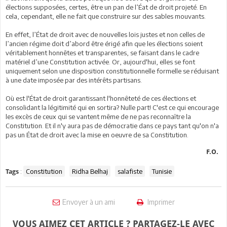
élections supposées, certes, être un pan de l’Éat de droit projeté. En
cela, cependant, elle ne fait que construire sur des sables mouvants.
En effet, l’État de droit avec de nouvelles lois justes et non celles de
l’ancien régime doit d’abord être érigé afin que les élections soient
véritablement honnêtes et transparentes, se faisant dans le cadre
matériel d’une Constitution activée. Or, aujourd'hui, elles se font
uniquement selon une disposition constitutionnelle formelle se réduisant
à une date imposée par des intérêts partisans.
Où est l'État de droit garantissant l'honnêteté de ces élections et
consolidant la légitimité qui en sortira? Nulle part! C'est ce qui encourage
les excès de ceux qui se vantent même de ne pas reconnaître la
Constitution. Et il n'y aura pas de démocratie dans ce pays tant qu'on n'a
pas un État de droit avec la mise en oeuvre de sa Constitution.
F.O.
:
Constitution
Ridha Belhaj
salafiste
Tunisie
Tags
Envoyer à un ami
Imprimer
VOUS AIMEZ CET ARTICLE ? PARTAGEZ-LE AVEC