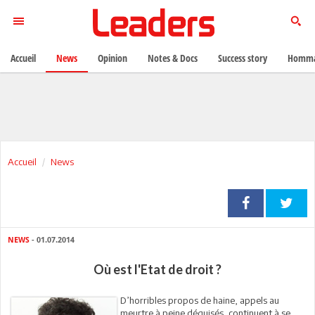
Accueil
News
Opinion
Notes & Docs
Success story
Homma
Accueil
News
NEWS
- 01.07.2014
Où est l'Etat de droit ?
D’horribles propos de haine, appels au
meurtre à peine déguisés, continuent à se