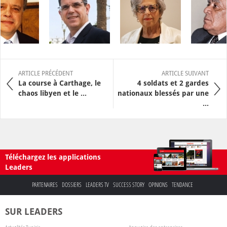
ARTICLE PRÉCÉDENT
ARTICLE SUIVANT
La course à Carthage, le
4 soldats et 2 gardes
chaos libyen et le ...
nationaux blessés par une
...
Téléchargez les applications
Leaders
PARTENAIRES
DOSSIERS
LEADERS TV
SUCCESS STORY
OPINIONS
TENDANCE
SUR LEADERS