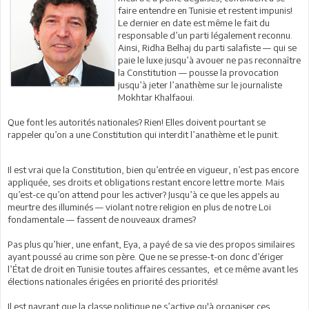
faire entendre en Tunisie et restent impunis!
Le dernier en date est même le fait du
responsable d’un parti légalement reconnu.
Ainsi, Ridha Belhaj du parti salafiste — qui se
paie le luxe jusqu’à avouer ne pas reconnaître
la Constitution — pousse la provocation
jusqu’à jeter l’anathème sur le journaliste
Mokhtar Khalfaoui.
Que font les autorités nationales? Rien! Elles doivent pourtant se
rappeler qu’on a une Constitution qui interdit l’anathème et le punit.
Il est vrai que la Constitution, bien qu’entrée en vigueur, n’est pas encore
appliquée, ses droits et obligations restant encore lettre morte. Mais
qu’est-ce qu’on attend pour les activer? Jusqu’à ce que les appels au
meurtre des illuminés — violant notre religion en plus de notre Loi
fondamentale — fassent de nouveaux drames?
Pas plus qu’hier, une enfant, Eya, a payé de sa vie des propos similaires
ayant poussé au crime son père. Que ne se presse-t-on donc d’ériger
l’État de droit en Tunisie toutes affaires cessantes, et ce même avant les
élections nationales érigées en priorité des priorités!
Il est navrant que la classe politique ne s’active qu'à organiser ces