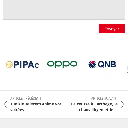
Envoyer
ARTICLE PRÉCÉDENT
ARTICLE SUIVANT
Tunisie Telecom anime vos
La course à Carthage, le
soirées ...
chaos libyen et le ...