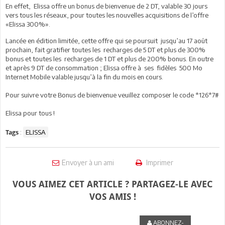
En effet, Elissa offre un bonus de bienvenue de 2 DT, valable 30 jours
vers tous les réseaux, pour toutes les nouvelles acquisitions de l’offre
«Elissa 300%».
Lancée en édition limitée, cette offre qui se poursuit jusqu’au 17 août
prochain, fait gratifier toutes les recharges de 5 DT et plus de 300%
bonus et toutes les recharges de 1 DT et plus de 200% bonus. En outre
et après 9 DT de consommation ; Elissa offre à ses fidèles 500 Mo
Internet Mobile valable jusqu’à la fin du mois en cours.
Pour suivre votre Bonus de bienvenue veuillez composer le code *126*7#
Elissa pour tous !
:
ELISSA
Tags
Envoyer à un ami
Imprimer
VOUS AIMEZ CET ARTICLE ? PARTAGEZ-LE AVEC
VOS AMIS !
ABONNEZ-