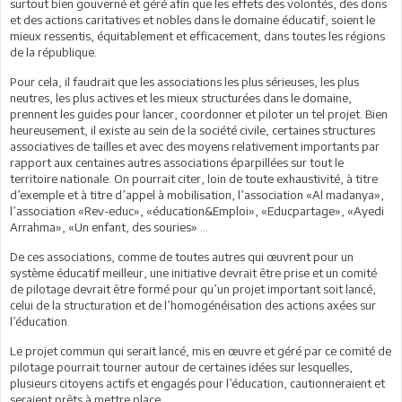
surtout bien gouverné et géré afin que les effets des volontés, des dons
et des actions caritatives et nobles dans le domaine éducatif, soient le
mieux ressentis, équitablement et efficacement, dans toutes les régions
de la république.
Pour cela, il faudrait que les associations les plus sérieuses, les plus
neutres, les plus actives et les mieux structurées dans le domaine,
prennent les guides pour lancer, coordonner et piloter un tel projet. Bien
heureusement, il existe au sein de la société civile, certaines structures
associatives de tailles et avec des moyens relativement importants par
rapport aux centaines autres associations éparpillées sur tout le
territoire nationale. On pourrait citer, loin de toute exhaustivité, à titre
d’exemple et à titre d’appel à mobilisation, l’association «Al madanya»,
l’association «Rev-educ», «éducation&Emploi», «Educpartage», «Ayedi
Arrahma», «Un enfant, des souries» …
De ces associations, comme de toutes autres qui œuvrent pour un
système éducatif meilleur, une initiative devrait être prise et un comité
de pilotage devrait être formé pour qu’un projet important soit lancé,
celui de la structuration et de l’homogénéisation des actions axées sur
l’éducation.
Le projet commun qui serait lancé, mis en œuvre et géré par ce comité de
pilotage pourrait tourner autour de certaines idées sur lesquelles,
plusieurs citoyens actifs et engagés pour l’éducation, cautionneraient et
seraient prêts à mettre place.