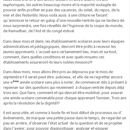
euphoriques, les autres beaucoup moins et la majorité soulagée de
pouvoir enfin profiter en paix des vacances, du soleil, du repos, de la
mer et des festivités. Nous voilà aussi à une clôture ne faisant
qu’annoncer le retour en galop d’une nouvelle rentrée qui ne tardera de
nous surprendre, une fois réveillés de l’hypnose de la coupe du monde,
de Ramadhan, de l’Aid et du congé estival.
Dans deux mois et demi, les établissements scolaires avec leurs équipes
administratives et pédagogiques, devront être prêts à recevoir les
jeunes apprenants. L’accueil aura certainement lieu, mais et surtout,
comment, dans quelles conditions et avec quels moyens ces
établissements assureront-ils leurs nobles missions??
Dans deux mois, nous allons être pris au dépourvu par le mois de
septembre !! Il serait peut être judicieux, et afin de ne regretter encore
ème
une 4
année scolaire sans plus à noter, de commencer dés à présent à
repenser sur des questions qui reviennent à chaque rentrée depuis déjà
trois ans: Que faire, comment et qui devrait être mobilisé, pour assurer
une année scolaire convenable pour chaque apprenant Tunisien, Trois ans
après la révolution de la dignité??
Il est aussi utile, et comme à toute fin et tout début de processus ou d’
événements, de marquer une petite pause dans le temps, de regarder un
peu en arrière, d’observer l’état actuel de la question et de se projeter
dans l’avenir, pour pouvoir diagnostiquer, analyser et essayer