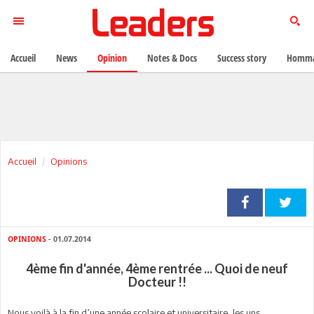
Accueil
News
Opinion
Notes & Docs
Success story
Homma
Accueil
Opinions
OPINIONS
- 01.07.2014
4ème fin d'année, 4ème rentrée ... Quoi de neuf
Docteur !!
Nous voilà à la fin d’une année scolaire et universitaire, les uns