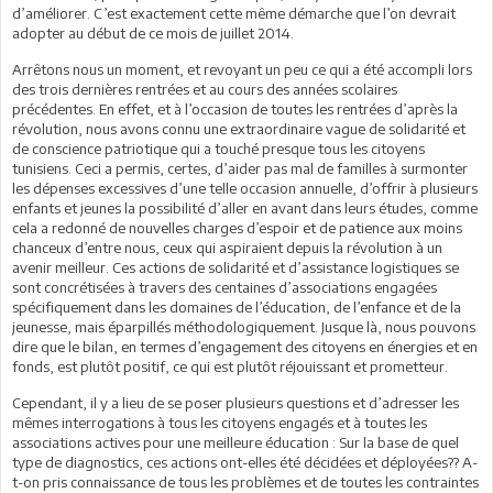
d’améliorer. C’est exactement cette même démarche que l’on devrait
adopter au début de ce mois de juillet 2014.
Arrêtons nous un moment, et revoyant un peu ce qui a été accompli lors
des trois dernières rentrées et au cours des années scolaires
précédentes. En effet, et à l’occasion de toutes les rentrées d’après la
révolution, nous avons connu une extraordinaire vague de solidarité et
de conscience patriotique qui a touché presque tous les citoyens
tunisiens. Ceci a permis, certes, d’aider pas mal de familles à surmonter
les dépenses excessives d’une telle occasion annuelle, d’offrir à plusieurs
enfants et jeunes la possibilité d’aller en avant dans leurs études, comme
cela a redonné de nouvelles charges d’espoir et de patience aux moins
chanceux d’entre nous, ceux qui aspiraient depuis la révolution à un
avenir meilleur. Ces actions de solidarité et d’assistance logistiques se
sont concrétisées à travers des centaines d’associations engagées
spécifiquement dans les domaines de l’éducation, de l’enfance et de la
jeunesse, mais éparpillés méthodologiquement. Jusque là, nous pouvons
dire que le bilan, en termes d’engagement des citoyens en énergies et en
fonds, est plutôt positif, ce qui est plutôt réjouissant et prometteur.
Cependant, il y a lieu de se poser plusieurs questions et d’adresser les
mêmes interrogations à tous les citoyens engagés et à toutes les
associations actives pour une meilleure éducation : Sur la base de quel
type de diagnostics, ces actions ont-elles été décidées et déployées?? A-
t-on pris connaissance de tous les problèmes et de toutes les contraintes