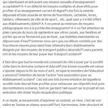
qui ralentissent et entravent une mission annuelle d’enseignement
acceptable?? A-t-on détecté les besoins multiples et diversifiés pour
profiter d’un enseignement correct et digne?? Une fois la rentrée
dépassée et bien assurée en terme de fournitures, cartables, livres,
tabliers, vêtements de ville et de sport,…etc, quel suivi a-t-il été offert
aux établissements ciblés?? A-t-on pensé au minimum de moyens
pédagogiques mis à la portée des enseignants?? A-t-on fait attention en
plein canicule du mois de septembre aux vitres cassés, aux fenêtres et
portes qui ne se fermeront pas en hiver, aux toilettes inexistantes ou
dépourvues d’eau?? Sommes nous surs que ces élèves comblés par des
fournitures neuves pourraient bien atteindre leurs établissements
éloignés par des moyens de transport publics sécurisés?? Leurs parents
ont-ils les moyens de leur payer leur transport scolaire??
Il faut dire que tout le monde est conscient du rôle à jouer par la société
civile dans le domaine scolaire et éducatif.Une bonne nouvelle est venue
s’ajouter depuis la fin du mois d’avril, lorsque le ministère de l'éducation
a annoncé l’intention de lancer l'action "une association pour un
établissement scolaire". Ceci est une très bonne initiative de laquelle la
société civile devrait bien profiter pour exhausser ses objectifs tout près
des institutions scolaires, tout en gardant l’œil ouvert sur le projet et son
exécution afin éviter toute récupération politique.
A ce stade, je me permets d’exprimer un souhait, un rêve, c’est de voir
naître en Tunisie un réseau associatif fort, harmonieux, bien structuré et