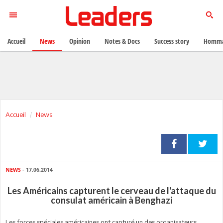
Accueil
News
Opinion
Notes & Docs
Success story
Homma
Accueil
News
NEWS
- 17.06.2014
Les Américains capturent le cerveau de l'attaque du
consulat américain à Benghazi
Les forces spéciales américaines ont capturé un des organisateurs