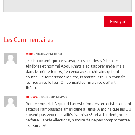
Envoyer
Les Commentaires
MOB
- 18-06-2014 01:58
Je suis content que ce sauvage revenu des siècles des
ténèbres et nommé Abou Khatala soit appréhendé. Mais
dans le même temps, j'en veux aux américains qui ont
soutenu le terrorisme Sioniste, Islamiste, etc...On connaît
leur jeu avec le feu...On connaît leur maîtrise de l'art
théâtral...
OURWA
- 18-06-2014 04:53
Bonne nouvelle! A quand l'arrestation des terroristes qui ont
attaqué l'ambassade américaine à Tunis? A moins que les E.U
n'osent pas vexer ses alliés islamistes!...et attendent, pour
ce faire, l'après-élections, histoire de ne pas compromettre
leur survie?!...