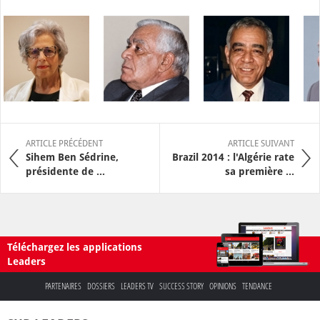
ARTICLE PRÉCÉDENT
ARTICLE SUIVANT
Sihem Ben Sédrine,
Brazil 2014 : l'Algérie rate
présidente de ...
sa première ...
Téléchargez les applications
Leaders
PARTENAIRES
DOSSIERS
LEADERS TV
SUCCESS STORY
OPINIONS
TENDANCE