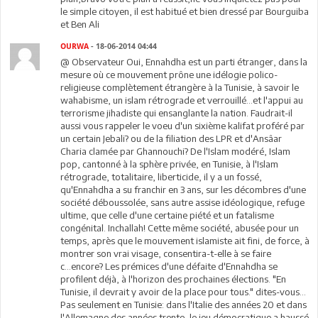
le simple citoyen, il est habitué et bien dressé par Bourguiba
et Ben Ali
OURWA
- 18-06-2014 04:44
@ Observateur Oui, Ennahdha est un parti étranger, dans la
mesure où ce mouvement prône une idélogie polico-
religieuse complètement étrangère à la Tunisie, à savoir le
wahabisme, un islam rétrograde et verrouillé...et l'appui au
terrorisme jihadiste qui ensanglante la nation. Faudrait-il
aussi vous rappeler le voeu d'un sixième kalifat proféré par
un certain Jebali? ou de la filiation des LPR et d'Ansâar
Charia clamée par Ghannouchi? De l'Islam modéré, Islam
pop, cantonné à la sphère privée, en Tunisie, à l'Islam
rétrograde, totalitaire, liberticide, il y a un fossé,
qu'Ennahdha a su franchir en 3 ans, sur les décombres d'une
société déboussolée, sans autre assise idéologique, refuge
ultime, que celle d'une certaine piété et un fatalisme
congénital. Inchallah! Cette même société, abusée pour un
temps, après que le mouvement islamiste ait fini, de force, à
montrer son vrai visage, consentira-t-elle à se faire
c...encore? Les prémices d'une défaite d'Ennahdha se
profilent déjà, à l'horizon des prochaines élections. "En
Tunisie, il devrait y avoir de la place pour tous." dites-vous...
Pas seulement en Tunisie: dans l'Italie des années 20 et dans
l'Allemagne des années trente, le jeu démocratique a haussé