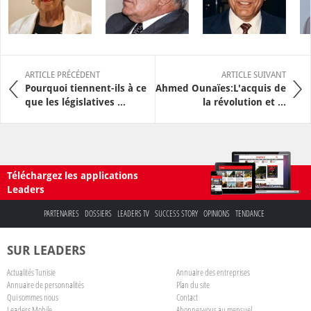
ARTICLE PRÉCÉDENT
ARTICLE SUIVANT
Pourquoi tiennent-ils à ce
Ahmed Ounaïes:L'acquis de
que les législatives ...
la révolution et ...
Téléchargez les applications
Leaders
PARTENAIRES
DOSSIERS
LEADERS TV
SUCCESS STORY
OPINIONS
TENDANCE
SUR LEADERS
Actualités Tunisie
Annuaire des entreprises
Annuaire de personnalités
Plan du site
Qui sommes nous
Contact
Leaders Mobile
Abonnez-vous au mensuel