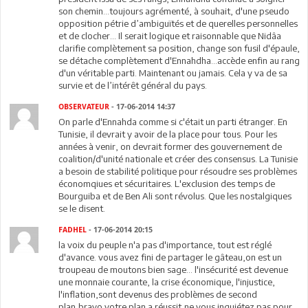
son chemin...toujours agrémenté, à souhait, d'une pseudo
opposition pétrie d’ambiguïtés et de querelles personnelles
et de clocher... Il serait logique et raisonnable que Nidâa
clarifie complètement sa position, change son fusil d'épaule,
se détache complètement d'Ennahdha...accède enfin au rang
d'un véritable parti. Maintenant ou jamais. Cela y va de sa
survie et de l’intérêt général du pays.
OBSERVATEUR
- 17-06-2014 14:37
On parle d'Ennahda comme si c'était un parti étranger. En
Tunisie, il devrait y avoir de la place pour tous. Pour les
années à venir, on devrait former des gouvernement de
coalition/d'unité nationale et créer des consensus. La Tunisie
a besoin de stabilité politique pour résoudre ses problèmes
économqiues et sécuritaires. L'exclusion des temps de
Bourguiba et de Ben Ali sont révolus. Que les nostalgiques
se le disent.
FADHEL
- 17-06-2014 20:15
la voix du peuple n'a pas d'importance, tout est réglé
d'avance. vous avez fini de partager le gâteau,on est un
troupeau de moutons bien sage... l'insécurité est devenue
une monnaie courante, la crise économique, l'injustice,
l'inflation,sont devenus des problèmes de second
plan,bravo votre plan a réussit,ne vous inquiétez pas pour