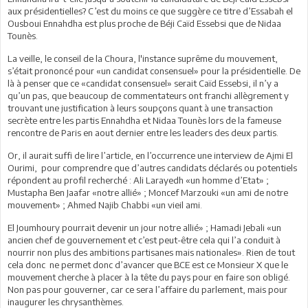
aux présidentielles? C’est du moins ce que suggère ce titre d’Essabah el
Ousboui Ennahdha est plus proche de Béji Caïd Essebsi que de Nidaa
Tounès.
La veille, le conseil de la Choura, l'instance suprême du mouvement,
s’était prononcé pour «un candidat consensuel» pour la présidentielle. De
là à penser que ce «candidat consensuel» serait Caïd Essebsi, il n’y a
qu’un pas, que beaucoup de commentateurs ont franchi allègrement y
trouvant une justification à leurs soupçons quant à une transaction
secrète entre les partis Ennahdha et Nidaa Tounès lors de la fameuse
rencontre de Paris en aout dernier entre les leaders des deux partis.
Or, il aurait suffi de lire l’article, en l’occurrence une interview de Ajmi El
Ourimi, pour comprendre que d’autres candidats déclarés ou potentiels
répondent au profil recherché : Ali Larayedh «un homme d’Etat» ;
Mustapha Ben Jaafar «notre allié» ; Moncef Marzouki «un ami de notre
mouvement» ; Ahmed Najib Chabbi «un vieil ami.
El Joumhoury pourrait devenir un jour notre allié» ; Hamadi Jebali «un
ancien chef de gouvernement et c’est peut-être cela qui l’a conduit à
nourrir non plus des ambitions partisanes mais nationales». Rien de tout
cela donc ne permet donc d’avancer que BCE est ce Monsieur X que le
mouvement cherche à placer à la tête du pays pour en faire son obligé.
Non pas pour gouverner, car ce sera l’affaire du parlement, mais pour
inaugurer les chrysanthèmes.