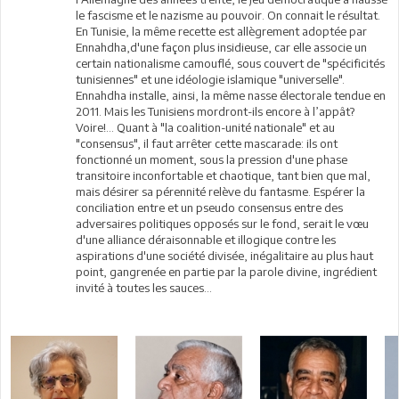
le fascisme et le nazisme au pouvoir. On connait le résultat.
En Tunisie, la même recette est allègrement adoptée par
Ennahdha,d'une façon plus insidieuse, car elle associe un
certain nationalisme camouflé, sous couvert de "spécificités
tunisiennes" et une idéologie islamique "universelle".
Ennahdha installe, ainsi, la même nasse électorale tendue en
2011. Mais les Tunisiens mordront-ils encore à l’appât?
Voire!... Quant à "la coalition-unité nationale" et au
"consensus", il faut arrêter cette mascarade: ils ont
fonctionné un moment, sous la pression d'une phase
transitoire inconfortable et chaotique, tant bien que mal,
mais désirer sa pérennité relève du fantasme. Espérer la
conciliation entre et un pseudo consensus entre des
adversaires politiques opposés sur le fond, serait le vœu
d'une alliance déraisonnable et illogique contre les
aspirations d'une société divisée, inégalitaire au plus haut
point, gangrenée en partie par la parole divine, ingrédient
invité à toutes les sauces...