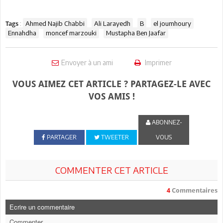
:
Ahmed Najib Chabbi
Ali Larayedh
B
el joumhoury
Tags
Ennahdha
moncef marzouki
Mustapha Ben Jaafar
Envoyer à un ami
Imprimer
VOUS AIMEZ CET ARTICLE ? PARTAGEZ-LE AVEC
VOS AMIS !
ABONNEZ-
PARTAGER
TWEETER
VOUS
COMMENTER CET ARTICLE
4
Commentaires
Ecrire un commentaire
Commenter