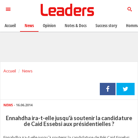
Accueil
News
Opinion
Notes & Docs
Success story
Homma
Accueil
News
NEWS
- 16.06.2014
Ennahdha ira-t-elle jusqu'à soutenir la candidature
de Caid Essebsi aux présidentielles ?
Ennahdha ira-t-elle jusqu’à soutenir la candidature de Béji Caïd Essebsi