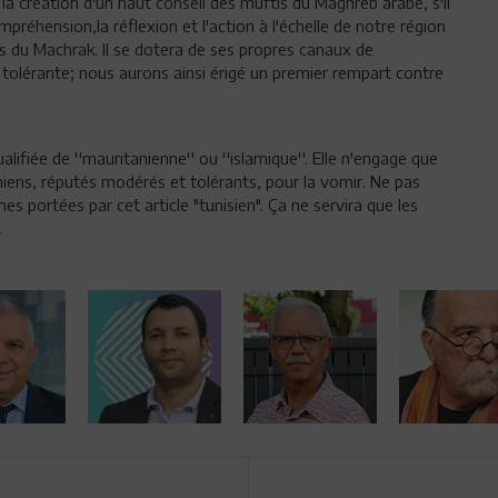
à la création d'un haut conseil des muftis du Maghreb arabe, s'il
mpréhension,la réflexion et l'action à l'échelle de notre région
s du Machrak. Il se dotera de ses propres canaux de
lérante; nous aurons ainsi érigé un premier rempart contre
lifiée de ''mauritanienne'' ou ''islamique''. Elle n'engage que
niens, réputés modérés et tolérants, pour la vomir. Ne pas
 portées par cet article "tunisien". Ça ne servira que les
.