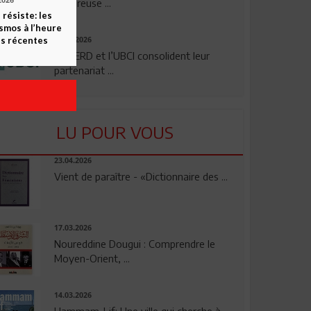
2026
rigoureuse ...
 résiste: les
smos à l’heure
s récentes
24.07.2026
La BERD et l’UBCI consolident leur
partenariat ...
LU POUR VOUS
23.04.2026
Vient de paraître - «Dictionnaire des ...
17.03.2026
Noureddine Dougui : Comprendre le
Moyen-Orient, ...
14.03.2026