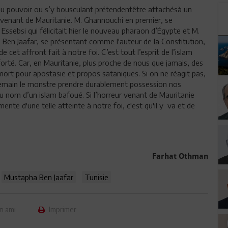
te au pouvoir ou s’y bousculant prétendentêtre attachésà un
r venant de Mauritanie. M. Ghannouchi en premier, se
 Essebsi qui félicitait hier le nouveau pharaon d’Égypte et M.
 Ben Jaafar, se présentant comme l'auteur de la Constitution,
 cet affront fait à notre foi. C’est tout l’esprit de l’islam
forté. Car, en Mauritanie, plus proche de nous que jamais, des
 mort pour apostasie et propos sataniques. Si on ne réagit pas,
 demain le monstre prendre durablement possession nos
 nom d’un islam bafoué. Si l’horreur venant de Mauritanie
nte d'une telle atteinte à notre foi, c'est qu'il y va et de
Farhat Othman
Mustapha Ben Jaafar
Tunisie
n ami
Imprimer