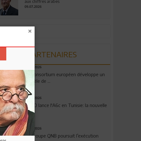
aux chiffres arabes
09.07.2026
PARTENAIRES
06.08.2026
Un consortium européen développe un
modèle de ...
04.08.2026
OPPO lance l'A6c en Tunisie: la nouvelle
...
29.07.2026
Le Groupe QNB poursuit l’exécution