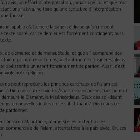
un avis, un effort d’interprétation, jamais une loi, et que tout
ctant une fatwa, ne faire qu’une tentative d’interprétation
e que fausse.
s incapable d’atteindre la sagesse divine qu’on ne peut
e texte sacré, car ce dernier est forcément contingent; aussi
 texte.
aix, de clémence et de mansuétude, et que s’il comprend des
 l’étaient point en leur temps, y étant même considérés pleins
ar obéissant à un esprit foncièrement de pardon. Aussi, c’est
n viole notre religion.
ui ne peut reproduire les principes cardinaux de l’islam qui
ier à Dieu une autre divinité. À part ce seul péché, tout peut et
eu demeure le Clément, le Miséricordieux. Ceux des soi-disant
riger en nouvelles idoles en se substituant à Dieu dans ce
u de pardonner.
èvent aussi en Mauritanie, même si elles restent assez
on commerciale de l’islam, attentatoire à la paix civile. Or, ces
o.