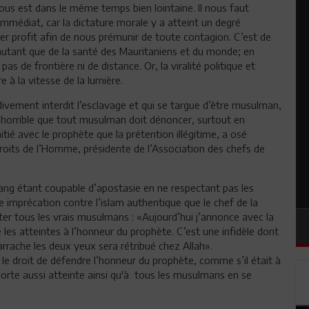
nous est dans le même temps bien lointaine. Il nous faut
n immédiat, car la dictature morale y a atteint un degré
er profit afin de nous prémunir de toute contagion. C’est de
t autant que de la santé des Mauritaniens et du monde; en
pas de frontière ni de distance. Or, la viralité politique et
 à la vitesse de la lumière.
divement interdit l’esclavage et qui se targue d’être musulman,
 horrible que tout musulman doit dénoncer, surtout en
itié avec le prophète que la prétention illégitime, a osé
droits de l’Homme, présidente de l’Association des chefs de
n sang étant coupable d’apostasie en ne respectant pas les
te imprécation contre l’islam authentique que le chef de la
lter tous les vrais musulmans : «Aujourd’hui j’annonce avec la
 les atteintes à l’honneur du prophète. C’est une infidèle dont
i arrache les deux yeux sera rétribué chez Allah».
e droit de défendre l’honneur du prophète, comme s’il était à
 porte aussi atteinte ainsi qu'à tous les musulmans en se