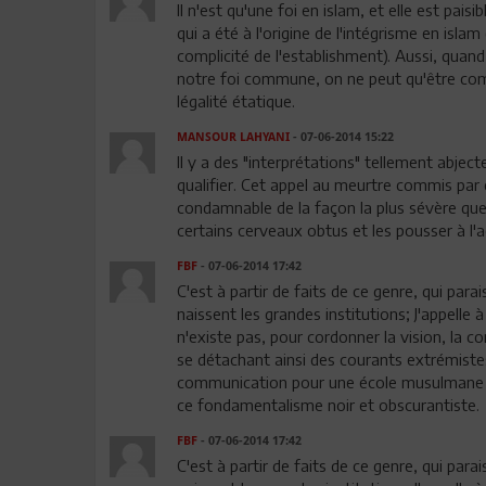
Il n'est qu'une foi en islam, et elle est paisi
qui a été à l'origine de l'intégrisme en islam
complicité de l'establishment). Aussi, quan
notre foi commune, on ne peut qu'être comp
légalité étatique.
MANSOUR LAHYANI
- 07-06-2014 15:22
Il y a des "interprétations" tellement abje
qualifier. Cet appel au meurtre commis par 
condamnable de la façon la plus sévère que
certains cerveaux obtus et les pousser à l'ac
FBF
- 07-06-2014 17:42
C'est à partir de faits de ce genre, qui par
naissent les grandes institutions; J'appelle 
n'existe pas, pour cordonner la vision, la co
se détachant ainsi des courants extrémiste
communication pour une école musulmane to
ce fondamentalisme noir et obscurantiste.
FBF
- 07-06-2014 17:42
C'est à partir de faits de ce genre, qui par