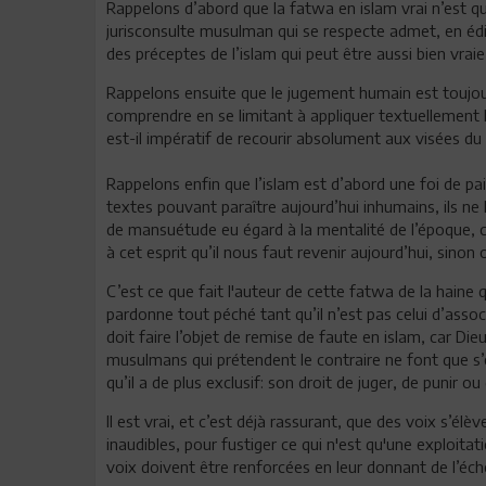
Rappelons d’abord que la fatwa en islam vrai n’est qu’
jurisconsulte musulman qui se respecte admet, en édi
des préceptes de l’islam qui peut être aussi bien vrai
Rappelons ensuite que le jugement humain est toujour
comprendre en se limitant à appliquer textuellement l
est-il impératif de recourir absolument aux visées du
Rappelons enfin que l’islam est d’abord une foi de p
textes pouvant paraître aujourd’hui inhumains, ils ne
de mansuétude eu égard à la mentalité de l’époque, c
à cet esprit qu’il nous faut revenir aujourd’hui, sinon o
C’est ce que fait l'auteur de cette fatwa de la haine q
pardonne tout péché tant qu’il n’est pas celui d’assoc
doit faire l’objet de remise de faute en islam, car Di
musulmans qui prétendent le contraire ne font que s’é
qu’il a de plus exclusif: son droit de juger, de punir o
Il est vrai, et c’est déjà rassurant, que des voix s’él
inaudibles, pour fustiger ce qui n'est qu'une exploitati
voix doivent être renforcées en leur donnant de l’éch