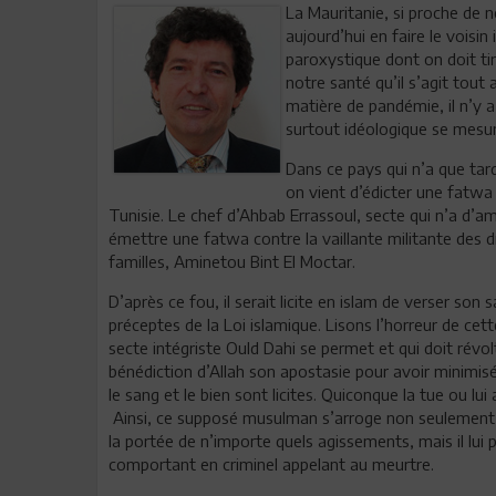
La Mauritanie, si proche de 
aujourd’hui en faire le voisi
paroxystique dont on doit tir
notre santé qu’il s’agit tou
matière de pandémie, il n’y a 
surtout idéologique se mesure
Dans ce pays qui n’a que tar
on vient d’édicter une fatwa
Tunisie. Le chef d’Ahbab Errassoul, secte qui n’a d’am
émettre une fatwa contre la vaillante militante des 
familles, Aminetou Bint El Moctar.
D’après ce fou, il serait licite en islam de verser so
préceptes de la Loi islamique. Lisons l’horreur de cet
secte intégriste Ould Dahi se permet et qui doit révo
bénédiction d’Allah son apostasie pour avoir minimisé
le sang et le bien sont licites. Quiconque la tue ou lu
Ainsi, ce supposé musulman s’arroge non seulement l
la portée de n’importe quels agissements, mais il lui
comportant en criminel appelant au meurtre.