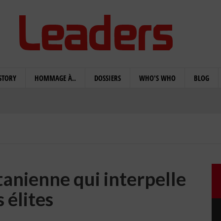
STORY
HOMMAGE À..
DOSSIERS
WHO'S WHO
BLOG
anienne qui interpelle
 élites