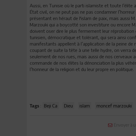
Aussi, en Tunisie où le parti islamiste et toute l’éli
État civil, on ne peut pas ne pas condamner l’horreu
présentant en héraut de l'islam de paix, mais aussi M.
Marzouki qui a boycotté son investiture ou encore M.
doivent oser dire le plus fermement leur réprobation de
tunisien, démocratique et tolérant, qui sera ainsi con
manifestants appellent à l’application de la peine de
coupant de suite la tête à une telle hydre, on verra
seulement de nos rues, mais aussi de nos cerveaux au
commande de nos élites la dénonciation la plus véhéme
l’honneur de la religion et du leur propre en politique.
:
Beji Ca
Dieu
islam
moncef marzouki
Tags
Envoyer à u