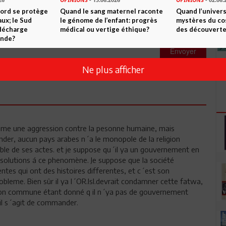
26
OPINIONS
- 15.06.2026
OPINIONS
- 02.06.
Nord se protège
Quand le sang maternel raconte
Quand l’univers
ux; le Sud
le génome de l’enfant: progrès
mystères du co
 décharge
médical ou vertige éthique?
des découverte
onde?
Envoyer
Ne plus afficher
me une aggression contre la pesonne humaine, mais
er, aucun pays arabes n´a le monopole de la religion
le de ses actes. et je suppose qu´il ya un gouvernement en
s solutions á ce phenomène. Je suppose que la société
ntes qui ont des histoires differentes, et c´est son
bleme. Bien sûr il ya l´OR.Isl.devrait condamner cette fatwa,
eligion commune étant donné q il n´ya pas de gouvernement
il s´agit de commander.