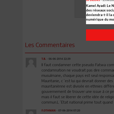
OPINIONS
- 23.06.20
Kamel Ayadi: Le 
des réseaux socia
deviendra-t-il la
numérique du m
Les Commentaires
T.B.
- 06-06-2014 22:39
Il faut condamner cette pseudo Fatwa com
condamnation ne voudrait pas dire command
musulmane, chaque pays est seul responsab
Mauritanie, c´est lui qui devrait donner de
mauritaniènne est divisée en ethnies différe
gouvernement de trouver une issue á ce pro
mais il faut se liberer de cette idée de r
commun.L´Etat national prime tout quand 
F.OTHMAN
- 07-06-2014 07:20