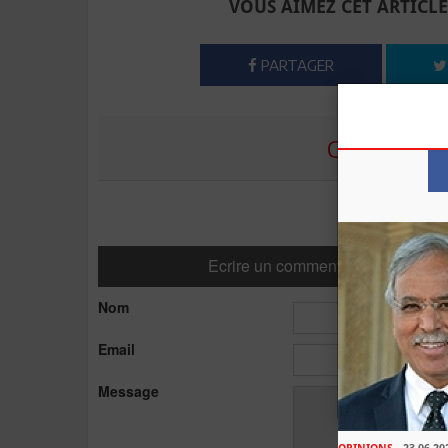
VOUS AIMEZ CET ARTICLE
PARTAGER
COMMENTE
Ecrire un commentaire
Nom
Email
Message