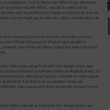
ble ou belliqueuse. C'est le silence des élites et leur démission
 (cf. le premier meurtre d'État, celui du 3e calife avec la
d on verse dans le banditisme et l'appel au meurtre au nom de
lice si on ne réagit pas au-delà des vaines considérations de
ctes qu'on ne peut pas trouver de mots assez durs pour les
ce chef d’Ahbab Errassoul est d'autant plus ignoble et
, présenté sous forme de fatwa, il peut très bien convaincre
te...
aissent futiles mais qui au fond sont d'un danger grave, que
à la création d'un haut conseil des muftis du Maghreb arabe, s'il
mpréhension,la réflexion et l'action à l'échelle de notre région
s du Machrak. Il se dotera de ses propres canaux de
lérante; nous aurons ainsi érigé un premier rempart contre
aissent futiles mais qui au fond sont d'un danger grave, que