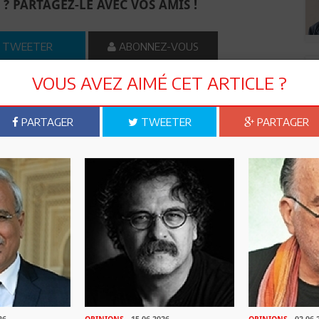
 ? PARTAGEZ-LE AVEC VOS AMIS !
TWEETER
ABONNEZ-VOUS
VOUS AVEZ AIMÉ CET ARTICLE ?
R CET ARTICLE
PARTAGER
TWEETER
PARTAGER
6
Commentaires
Commenter