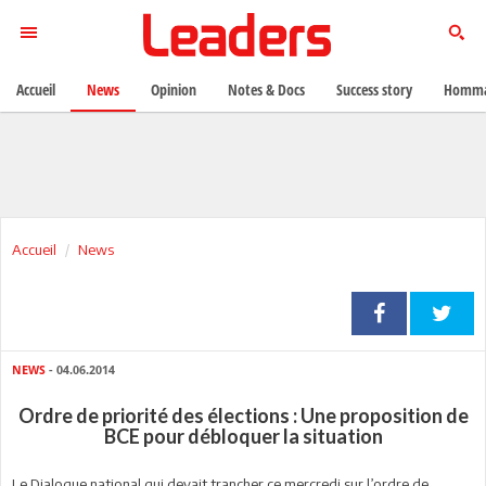
Accueil
News
Opinion
Notes & Docs
Success story
Homma
Accueil
News
NEWS
- 04.06.2014
Ordre de priorité des élections : Une proposition de
BCE pour débloquer la situation
Le Dialogue national qui devait trancher ce mercredi sur l’ordre de