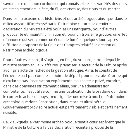
savoir-faire d’un bon cordonnier qui connaisse bien les variétés des cuirs
et le maniement de l’alène, du fil, des ciseaux, des clous et du marteau.
Dans le microcosme des historiens et des archéologues ainsi que dans le
milieu associatif intéressé par le Patrimoine culturel, la dernière
déclaration du Ministre a été pour les uns intrigante, pour d’autres
provocante et frisant l’humiliation et, pour un troisième groupe, un effet
d’annonce qui sert comme un écran de fumée, quelques jours après la
diffusion du rapport de la Cour des Comptes relatif à la gestion du
Patrimoine archéologique.
Pour d’autres encore, il s’agirait, en fait, du vrai projet pour lequel le
ministre serait venu aux affaires : privatiser le secteur de la Culture après
avoir pris acte de l’échec de la gestion étatique. Ainsi, le constat de
l’échec ne sert pas comme un point de départ pour une vraie réforme qui
n’exclurait pas l’association expérimentale du secteur privé, encadré,
dans des domaines strictement définis, par une administration
compétente. Il est utilisé comme une justification de la braderie qui, dans
le contexte actuel du pays, peut signifier une mise à mort du Patrimoine
archéologique dont l’inscription, dans le projet ultralibéral du
Gouvernement provisoire actuel est parfaitement visible et certainement
nuisible.
Ceux auxquels le Patrimoine archéologique tient à cœur espèrent que le
Ministre de la Culture a fait sa déclaration récente à propos de la