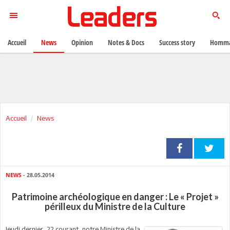
Accueil
News
Opinion
Notes & Docs
Success story
Homma
Accueil
News
NEWS
- 28.05.2014
Patrimoine archéologique en danger : Le « Projet »
périlleux du Ministre de la Culture
Jeudi dernier, 22 courant, notre Ministre de la