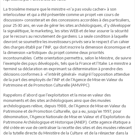
La troisième mesure que le ministre «n’a pas voulu cacher» à son
interlocuteur et qui a été présentée comme un projet «en cours de
discussion» consisterait en des concessions accordées à des particuliers,
pour 25-30 ans, en vue de gérer les sites archéologiques, d’y développer
la signalétique, le marketing, les sites WEB et de leur assurer la sécurité
par le recours au recrutement de gardiens. La seule condition à laquelle
devront se soumettre les investisseurs privés sera le respect d’un cahier
des charges établi par l’INP, qui doit inscrire la dimension économique et
la dimension «artistique» du projet comme deux priorités
incontournables. Cette orientation permettra, selon le Ministre, de suivre
l’exemple des pays développés, tels que la France et l’Italie. Le ministre a
terminé sa déclaration en exprimant sa détermination à prendre des
décisions conformes à «l’intérêt général» malgré l’opposition attendue
de la part des employés de l’INP et de l’Agence de Mise en Valeur du
Patrimoine et de Promotion Culturelle (AMVPPC).
Rappelons d’abord que l’exploitation et la mise en valeur des
monuments et des sites archéologiques ainsi que des musées
archéologiques relève, depuis 1988, de l’Agence de Mise en Valeur du
Patrimoine et de Promotion Culturelle, qui a eu, jusqu’en 1997, pour
dénomination, l’Agence Nationale de Mise en Valeur et d’Exploitation du
Patrimoine Archéologique et Historique (ANEP). Cette agence étatique a
été créée en vue de centraliser la recette des sites et des musées relevant
de la tutelle directe du Ministère de la Culture et de la réinjecter dans la