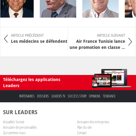
ARTICLE PRÉCÉDENT
ARTICLE SUIVANT
Les médecins se défendent
Air France Tunisie lance
une promotion en classe ...
Téléchargez les applications
Leaders
PARTENAIRES
DOSSIERS
LEADERS TV
SUCCESS STORY
OPINIONS
TENDANCE
SUR LEADERS
Actualités Tunisie
Annuaire des entreprises
Annuaire de personnalités
Plan du site
Qui sommes nous
Contact