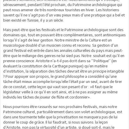
sérieusement, pendant l’été prochain, du Patrimoine archéologique qui
peut nous amener de très nombreux touristes en hiver. Les historiens
savent qu’il ne s’agit pas d’un vœu pieux mais d’une pratique qui a bel et
bien existé en Tunisie, il y a un siècle.
Mais peut-être que les festivals et le Patrimoine archéologique sont des
domaines qui, tout en pouvant être complémentaires, sont antinomiques
lorsqu’il s’agit de leur gestion. Notre ministre de la Culture est un
musicologue doublé d’un musicien connu et reconnu. Sa gestion d’un
grand festival est entrée dans les annales culturelles du pays mais peut-
être que le mélange des genres ne lui sied pas. Notre souhait est qu’il en
prenne conscience. Aristote n’a-t-il pas écrit dans sa ’’Politique’’ (en
évaluant la constitution de la Carthage punique) qu’en matière
d’institution, la séparation des tâches devrait être un principe intangible
? Pour appuyer son propos, le grand philosophe a considéré qu’une
tâche était mieux accomplie lorsqu’elle l’était par un seul, avant de tirer
de ce constat, cette leçon qui vaut son pesant d’or : «Il faut que le
législateur veille à ce qu’il en soit ainsi, et à ne pas assigner au même
individu les tâches de joueur de flûte et cordonnier».
Nous pourrions être rassurés sur nos prochains festivals, mais notre
Patrimoine culturel, particulièrement dans son volet archéologique, est
dans une tourmente telle que la privatisation ne manquera pas de lui
donner le coup de grâce. Il lui faudrait, si nous suivons la leçon
d’Aristote, non pas la virtuosité d’un artiste, si doué soit-il, mais le