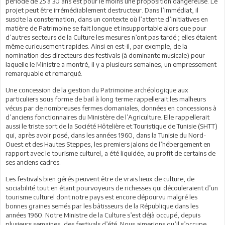
période de 25 à 30 ans est pour le moins une proposition dangereuse. Le
projet peut être irrémédiablement destructeur. Dans l’immédiat, il
suscite la consternation, dans un contexte où l’attente d’initiatives en
matière de Patrimoine se fait longue et insupportable alors que pour
d’autres secteurs de la Culture les mesures n’ont pas tardé ; elles étaient
même curieusement rapides. Ainsi en est-il, par exemple, de la
nomination des directeurs des festivals (à dominante musicale) pour
laquelle le Ministre a montré, il y a plusieurs semaines, un empressement
remarquable et remarqué.
Une concession de la gestion du Patrimoine archéologique aux
particuliers sous forme de bail à long terme rappellerait les malheurs
vécus par de nombreuses fermes domaniales, données en concessions à
d’anciens fonctionnaires du Ministère de l’Agriculture. Elle rappellerait
aussi le triste sort de la Société Hôtelière et Touristique de Tunisie (SHTT)
qui, après avoir posé, dans les années 1960, dans la Tunisie du Nord-
Ouest et des Hautes Steppes, les premiers jalons de l’hébergement en
rapport avec le tourisme culturel, a été liquidée, au profit de certains de
ses anciens cadres.
Les festivals bien gérés peuvent être de vrais lieux de culture, de
sociabilité tout en étant pourvoyeurs de richesses qui découleraient d’un
tourisme culturel dont notre pays est encore dépourvu malgré les
bonnes graines semés par les bâtisseurs de la République dans les
années 1960. Notre Ministre de la Culture s’est déjà occupé, depuis
plusieurs semaines, des festivals d’été. Nous aimerions qu’il s’occupe,