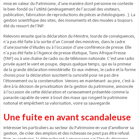
mise en valeur du Patrimoine, d’une manière dont personne ne conteste
le bien-fondé ou l’utilité (aménagement de l’accueil des visiteurs,
publication, fabrication de reproductions de pièces archéologiques…). La
gestion scientifique des sites, des monuments et des musées a toujours
été du ressort de l’INP.
Relevons ensuite que la déclaration du Ministre, lourde de conséquences,
n’a pas été faite à la sortie d’un Conseil des ministres, dans le cadre
d’une Journée d’études ou à l’occasion d’une conférence de presse. Elle
n’a pas été faite à l’Agence de presse étatique, Tunis Afrique Presse
(TAP) ou à une chaîne de radio ou de télévision nationale. C’est une radio
privée ayant le vent en poupe, depuis quelque temps, qui eu la primeur
de la grande déclaration ministérielle. En eux-mêmes, le cadre et la forme
choisis pour la déclaration suscitent la curiosité pour ne pas dire
l’étonnement ou la consternation. Venons-en maintenant au pire, c’est-à-
dire à la décision de privatisation de la gestion du patrimoine, annoncée
à l’occasion de cette déclaration et curieusement présentée comme la
panacée capable de venir à bout des maux qui rongent le patrimoine
national et empêchent sa valorisation, voire sa sauvegarde.
Une fuite en avant scandaleuse
Intéresser les particuliers au secteur du Patrimoine en vue d‘améliorer sa
gestion, de créer des emplois et des richesses ne peut pas être refusé.
Bien au contraire, la démarche est à encourager car l’ère du dirigisme