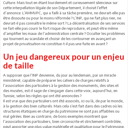
Culture. Mais tout en étant lourdement et curieusement silencieux sur
cette interpellation légale de son Département, il choisit l’effet
d’annonce. L’AMMVPC, qui a failli à sa tâche première, ne devrait-elle pas
être dissoute ou pour le moins réformée ? L’INP, qui ne fait plus rien, ne
devrait-il pas connaître le même sort ? La décentralisation de ses services
ne fait-elle pas courir le fort risque de reproduire, et peut-être même
d’amplifier les maux de l’administration centrale ? Occulter les problèmes
qui tournent au scandale et choisir de les contourner en avançant un
projet de privatisation ne constitue-t-il pas une fuite en avant ?
Un jeu dangereux pour un enjeu
de taille
A supposer que l’INP devienne, du jour au lendemain, par un miracle
ministériel, capable de préparer les cahiers de charges relatifs à
l’association des particuliers à la gestion des monuments, des sites et
des musées, est-il sage de s’engager dans cette voix, aujourd’hui, en
Tunisie, selon les règles qui ont été annoncées ?
Il est vrai que des particuliers ont été associés, ici ou là, de par le monde,
à la gestion des bien culturels. Mais cela s’est fait dans des cadres où les
structures étatiques en charge du patrimoine ne sont pas affaiblies ou
mal gérées. Bien au contraire, de bons exemples montrent que
l’association des particuliers, bien circonscrite et strictement contrôlée,
peut apporter une plus-value matérielle et qualitative pour le Patrimoine,