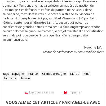
privatisation, sans prendre le temps de la réflexion, ce qui l’a mené à
donner aux Tunisiens une mauvaise leçon en matière de gestion du
Patrimoine. Ces défenseurs et fans du patrimoine, soucieux de sa
sauvegarde, formulent le vœu que notre Ministre se souviendra de
l’adage né d’une phrase rédigée, au début Vème s. ap ; J.-C par Saint
Jérôme, contemporain de notre Saint-Augustin et directeur de
conscience de grandes dames romaines : «Il faut longtemps apprendre
ce qu’on doit enseigner». Autrement, le projet ministériel de privatisation
serait, du point de vue de l’intérêt général, d’une dangerosité
incommensurable.
Houcine Jaïdi
Maître de conférences à l’Université de Tunis
:
Espagne
France
Grande Bretagne
Maroc
Mus
Tags
tourisme
Tunisie
Envoyer à un ami
Imprimer
VOUS AIMEZ CET ARTICLE ? PARTAGEZ-LE AVEC