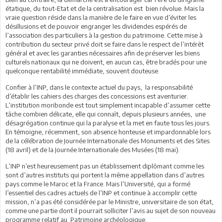
étatique, du tout-Etat et de la centralisation est bien révolue. Mais la
vraie question réside dans la manière de le faire en vue d’éviter les
désillusions et de pouvoir engranger les dividendes espérés de
l’association des particuliers à la gestion du patrimoine. Cette mise à
contribution du secteur privé doit se faire dans le respect de l’intérêt
général et avec les garanties nécessaires afin de préserver les biens
culturels nationaux qui ne doivent, en aucun cas, être bradés pour une
quelconque rentabilité immédiate, souvent douteuse.
Confier à l’INP, dans le contexte actuel du pays, la responsabilité
d’établir les cahiers des charges des concessions est aventurier.
L’institution moribonde est tout simplement incapable d’assumer cette
tâche combien délicate, elle qui connaît, depuis plusieurs années, une
désagrégation continue qui la paralyse et la met en faute tous les jours.
En témoigne, récemment, son absence honteuse et impardonnable lors
de la célébration de Journée Internationale des Monuments et des Sites
(18 avril) et de la Journée Internationale des Musées (18 mai).
L’INP n’est heureusement pas un établissement diplômant comme les
sont d’autres instituts qui portent la même appellation dans d’autres
pays comme le Maroc et la France. Mais l’Université, qui a formé
l’essentiel des cadres actuels de l’INP et continue à accomplir cette
mission, n’a pas été considérée par le Ministre, universitaire de son état,
comme une partie dont il pourrait solliciter l’avis au sujet de son nouveau
programme relatif au Patrimoine archéologique.