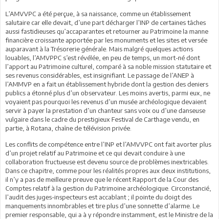
L’AMVVPC a été perçue, à sa naissance, comme un établissement
salutaire car elle devait, d’une part décharger l’INP de certaines tâches
aussi fastidieuses qu’accaparantes et retourner au Patrimoine la manne
financière croissante apportée par les monuments et les sites et versée
auparavant à la Trésorerie générale. Mais malgré quelques actions
louables, l’AMVPPC s’est révélée, en peu de temps, un mort-né dont
l’apport au Patrimoine culturel, comparé à sa noble mission statutaire et
ses revenus considérables, est insignifiant. Le passage de l’ANEP à
l’AMMVP en a fait un établissement hybride dont la gestion des deniers
publics a étonné plus d’un observateur. Les moins avertis, parmi eux, ne
voyaient pas pourquoi les revenus d’un musée archéologique devaient
servir à payer la prestation d’un chanteur sans voix ou d’une danseuse
vulgaire dans le cadre du prestigieux Festival de Carthage vendu, en
partie, à Rotana, chaîne de télévision privée.
Les conflits de compétence entre l’INP et l’AMVVPC ont fait avorter plus
d’un projet relatif au Patrimoine et ce qui devait conduire à une
collaboration fructueuse est devenu source de problèmes inextricables.
Dans ce chapitre, comme pour les réalités propres aux deux institutions,
il n’y a pas de meilleure preuve que le récent Rapport de la Cour des
Comptes relatif à la gestion du Patrimoine archéologique. Circonstancié,
l’audit des juges-inspecteurs est accablant ; il pointe du doigt des
manquements innombrables et tire plus d’une sonnette d’alarme. Le
premier responsable, qui a à y répondre instamment, est le Ministre de la