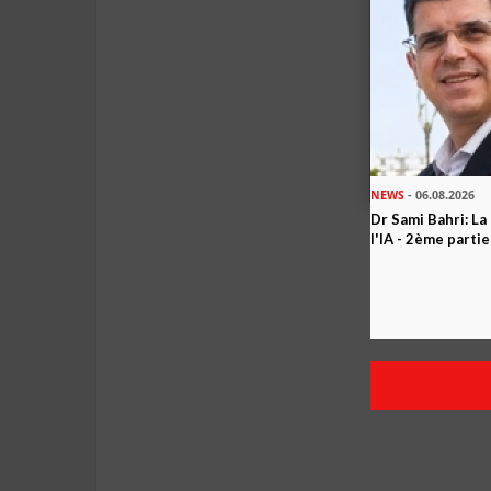
NEWS
- 06.08.2026
Dr Sami Bahri: La
l'IA - 2ème partie