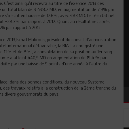
 C’est ainsi qu’il recevra au titre de l’exercice 2013 des
ré un total bilan de 9 498.2 MD, en augmentation de 7.9% par
aire s’inscrit en hausse de 12.6%, avec 483 MD. Le résultat net
it +28.3% par rapport à 2012. Quant au résultat net après
.5% par rapport à 2012.
ice 2013,Ismaïl Mabrouk, président du conseil d’administration
 et international défavorable, la BIAT a enregistré une
e 12% et de 8% , a consolidation de sa position au 1er rang
olume a atteint 440,5 MD en augmentation de 15,4 % par
raduite par une baisse de 5 points d’une année à l’autre du
 place, dans des bonnes conditions, du nouveau Système
u, des travaux relatifs à la construction de la 2ème tranche du
ans divers gouvernorats du pays.