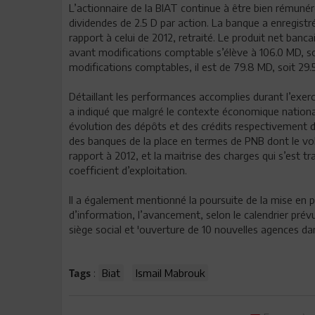
L’actionnaire de la BIAT continue à être bien rémunéré.
dividendes de 2.5 D par action. La banque a enregist
rapport à celui de 2012, retraité. Le produit net banc
avant modifications comptable s’élève à 106.0 MD, so
modifications comptables, il est de 79.8 MD, soit 29
Détaillant les performances accomplies durant l’exerc
a indiqué que malgré le contexte économique national
évolution des dépôts et des crédits respectivement d
des banques de la place en termes de PNB dont le v
rapport à 2012, et la maitrise des charges qui s’est t
coefficient d’exploitation.
Il a également mentionné la poursuite de la mise en
d’information, l’avancement, selon le calendrier prév
siège social et 'ouverture de 10 nouvelles agences d
:
Biat
Ismail Mabrouk
Tags