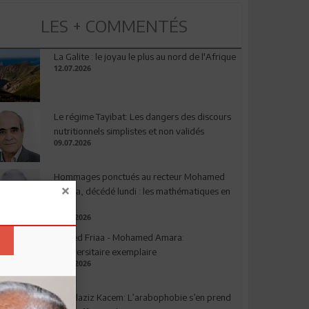
LES + COMMENTÉS
La Galite : le joyau le plus au nord de l'Afrique
12.07.2026
Le régime Tayibat: Les dangers des discours
nutritionnels simplistes et non validés
09.07.2026
Hommages ponctués au recteur Mohamed
Amara, décédé lundi : les mathématiques en
deuil
03.08.2026
Ahmed Friaa - Mohamed Amara:
l’Universitaire exemplaire
04.08.2026
Abdelaziz Kacem: L’arabophobie s’en prend