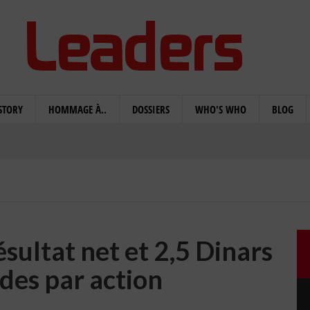
STORY
HOMMAGE À..
DOSSIERS
WHO'S WHO
BLOG
sultat net et 2,5 Dinars
des par action