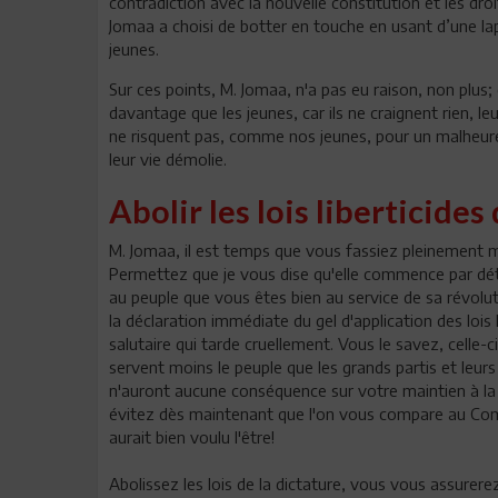
contradiction avec la nouvelle constitution et les dro
Jomaa a choisi de botter en touche en usant d’une la
jeunes.
Sur ces points, M. Jomaa, n'a pas eu raison, non plus;
davantage que les jeunes, car ils ne craignent rien, 
ne risquent pas, comme nos jeunes, pour un malheureu
leur vie démolie.
Abolir les lois liberticides
M. Jomaa, il est temps que vous fassiez pleinement mo
Permettez que je vous dise qu'elle commence par détri
au peuple que vous êtes bien au service de sa révo
la déclaration immédiate du gel d'application des lois
salutaire qui tarde cruellement. Vous le savez, celle-c
servent moins le peuple que les grands partis et leurs d
n'auront aucune conséquence sur votre maintien à la
évitez dès maintenant que l'on vous compare au Comb
aurait bien voulu l'être!
Abolissez les lois de la dictature, vous vous assurer