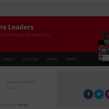
ons Leaders
ez télécharger nos applications
LEADERS TV
SUCCESS STORY
OPINIONS
TENDANCE
Annuaire de personnalités
Contact
 site internet par
Tanit web