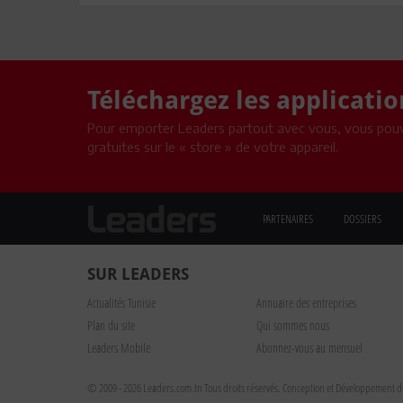
Téléchargez les applicati
Pour emporter Leaders partout avec vous, vous pouv
gratuites sur le « store » de votre appareil.
PARTENAIRES
DOSSIERS
SUR LEADERS
Actualités Tunisie
Annuaire des entreprises
Plan du site
Qui sommes nous
Leaders Mobile
Abonnez-vous au mensuel
© 2009 - 2026 Leaders.com.tn Tous droits réservés.
Conception et Développement du