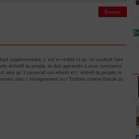
Envoyer
t supplémentaire, c´est en réalité ce qu´on vaudrait faire
vote definitif du people, lui doit apprendre á avoir conscience
ainsi qu´il sauverait son interêt et l ´intérêt du people; ni
s derniers dans l´enseignement ou l´Ecriture comme Balzak ou