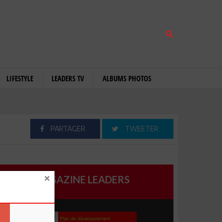
LIFESTYLE
LEADERS TV
ALBUMS PHOTOS
PARTAGER
TWEETER
MAGAZINE LEADERS