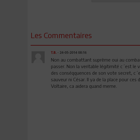
Les Commentaires
T.B.
- 24-05-2014 08:16
Non au combattant suprême oui au combatan
passer. Non la veritable légitimité c´est le 
des conséqquences de son vote secret, c´est 
sauveur ni César. Il ya de la place pour ce
Voltaire, ca aidera quand meme.