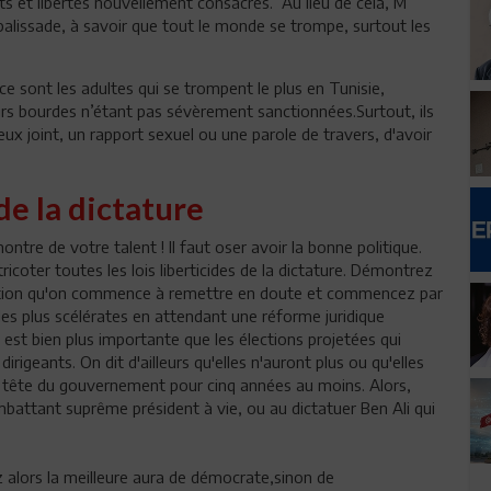
its et libertés nouvellement consacrés. Au lieu de cela, M
palissade, à savoir que tout le monde se trompe, surtout les
 ce sont les adultes qui se trompent le plus en Tunisie,
leurs bourdes n’étant pas sévèrement sanctionnées.Surtout, ils
x joint, un rapport sexuel ou une parole de travers, d'avoir
 de la dictature
ntre de votre talent ! Il faut oser avoir la bonne politique.
coter toutes les lois liberticides de la dictature. Démontrez
lution qu'on commence à remettre en doute et commencez par
 les plus scélérates en attendant une réforme juridique
i est bien plus importante que les élections projetées qui
irigeants. On dit d'ailleurs qu'elles n'auront plus ou qu'elles
 tête du gouvernement pour cinq années au moins. Alors,
attant suprême président à vie, ou au dictatuer Ben Ali qui
ez alors la meilleure aura de démocrate,sinon de