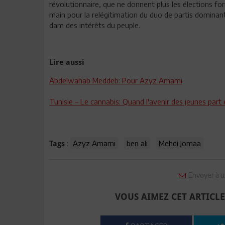
révolutionnaire, que ne donnent plus les élections for
main pour la relégitimation du duo de partis dominant
dam des intérêts du peuple.
Lire aussi
Abdelwahab Meddeb: Pour Azyz Amami
Tunisie – Le cannabis: Quand l'avenir des jeunes par
:
Azyz Amami
ben ali
Mehdi Jomaa
Tags
Envoyer à u
VOUS AIMEZ CET ARTICLE