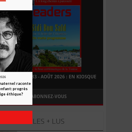
LEADERS N° 183 - AOÛT 2026 : EN KIOSQUE
2026
maternel raconte
enfant: progrès
ige éthique?
ABONNEZ-VOUS
LES + LUS