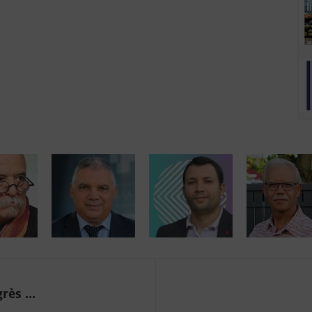
ès ...