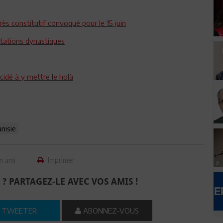
rès constitutif convoqué pour le 15 juin
entations dynastiques
écidé à y mettre le holà
nisie
n ami
Imprimer
 ? PARTAGEZ-LE AVEC VOS AMIS !
TWEETER
ABONNEZ-VOUS