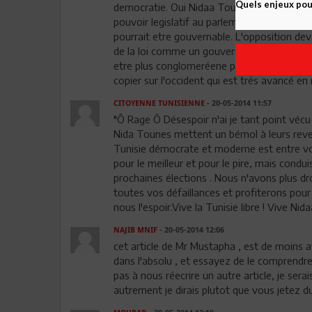
Quels enjeux pour
democratie. Oui Nidaa Tounes pourrait gagner
pouvoir legislatif au parlement et le souder 
pourrait etre gouvernable. L'opposition deva
de la loi comme un gouvernement á l'ombre, 
etre plus conglomeréene pas contribuer á la
copier sur l'occident qui est trés avancé en 
CITOYENNE TUNISIENNE
- 20-05-2014 11:57
"Ô Rage Ô Désespoir n'ai je tant point vécu
Nida Tounes mettent un bémol à leurs reve
Tunisie démocrate et moderne est entre vo
pour le meilleur et pour le pire, mais condu
prochaines élections . Nous n'avons plus dro
toutes vos défaillances et profiterons pour
nous l'espoir.Vive la Tunisie libre ! Vive Nid
NAJIB MNIF
- 20-05-2014 12:06
cet article de Mr Mustapha , est de moins av
dans l'absolu , et essayez de le comprendre
pas à nous réecrire un autre article, je sera
autrement je dirais plutot que vous jetez d