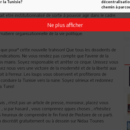
 la Tunisie?
décentralisatio
 les elections mais unefois de plus il faudrait renforcer le
chemin à parcou
par une coalition qui lui conférerait plus de voix ainsi le pays
it etre institutionnalisé de sorte á pouvoir agir dans le cadre
L'opposition ne devait pas s'entredechirer elle devait aussi
Ne plus afficher
 destabilisation du pouvoir en place. Ici sans honte on devrait
matiere organisationnelle de la vie politique.
 que pour" cette nouvelle trahison! Que tous les dissidents de
ndications. Ne vous rendez pas compte que l'avenir de la
s mains. Soyez responsable et arrêter ce cirque. Unissez vous
isez nous vers une victoire de la modernité et de la liberté aux
it à l'erreur. Les loups vous observent et profiterons de
 conduire la Tunisie vers la ruine. Soyez sérieux et redonnez
aa Tunis!
is , n'est pas un article de presse, monsieur, placez vous
 , si par hasard , vous comprenez qques choses , n'hésitez
is heureux de comprendre le fin fond de l'histoire de ce parti.
u discrédit gratuitement ou à dessein sur Nidaa Tounes