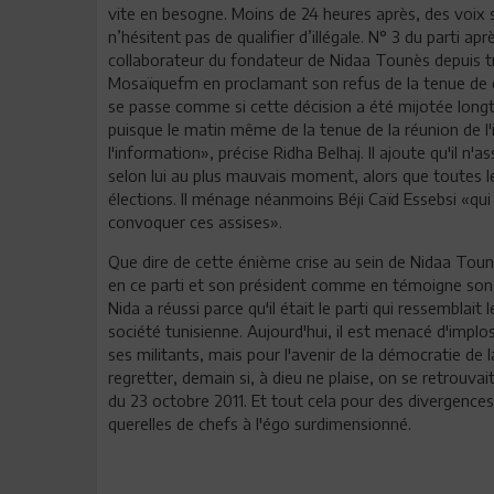
vite en besogne. Moins de 24 heures après, des voix 
n’hésitent pas de qualifier d’illégale. N° 3 du parti a
collaborateur du fondateur de Nidaa Tounès depuis tr
Mosaïquefm en proclamant son refus de la tenue de ce 
se passe comme si cette décision a été mijotée long
puisque le matin même de la tenue de la réunion de l'
l'information», précise Ridha Belhaj. Il ajoute qu'il n'a
selon lui au plus mauvais moment, alors que toutes l
élections. Il ménage néanmoins Béji Caïd Essebsi «qui
convoquer ces assises».
Que dire de cette énième crise au sein de Nidaa Tounè
en ce parti et son président comme en témoigne son a
Nida a réussi parce qu'il était le parti qui ressemblait l
société tunisienne. Aujourd'hui, il est menacé d'impl
ses militants, mais pour l'avenir de la démocratie de l
regretter, demain si, à dieu ne plaise, on se retrou
du 23 octobre 2011. Et tout cela pour des divergences 
querelles de chefs à l'égo surdimensionné.