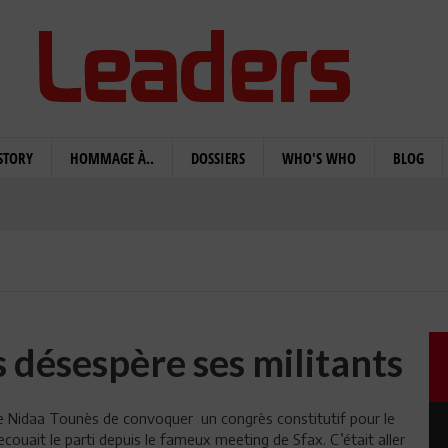
STORY
HOMMAGE À..
DOSSIERS
WHO'S WHO
BLOG
désespère ses militants
 de Nidaa Tounès de convoquer un congrès constitutif pour le
secouait le parti depuis le fameux meeting de Sfax. C’était aller