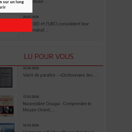
rigoureuse ...
n sur un long
rir
24.07.2026
La BERD et l’UBCI consolident leur
partenariat ...
LU POUR VOUS
23.04.2026
Vient de paraître - «Dictionnaire des ...
17.03.2026
Noureddine Dougui : Comprendre le
Moyen-Orient, ...
14.03.2026