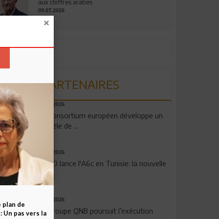
aux chiffres arabes
09.07.2026
PARTENAIRES
06.08.2026
Un consortium européen développe un
modèle de ...
04.08.2026
OPPO lance l'A6c en Tunisie: la nouvelle
...
29.07.2026
e plan de
Le Groupe QNB poursuit l’exécution
 Un pas vers la