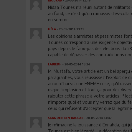
MOURAD
- 20-05-2014 12:19
Nidaa Tounés n'a réuni autant de militants q
au fond, ce n'est qu'un ramassis d'es-colla
en somme.
HÉLA
- 20-05-2014 13:19
Les opinions alarmistes et pessimistes font 
Tounès correspond à une exigence objective
pays depuis le faux-pas des élections du 23
capable de dépasser des contradictions nor
LABIEDH
- 20-05-2014 13:34
M. Mustafa, votre article est un bel aperçu
paragraphes, vous réussissez l'exploit de di
aujourd'hui vit une ENIEME crise, qu'il rass
risque l'implosion et tout ça pour des dive
rajouter cette phrase à votre articles : " lec
n'importe quoi et vous n'y verrez que du fe
ceux qui refusent d'accepter que la légitimé
SKANDER BEN BACCAR
- 20-05-2014 14:47
Je m'imagine la jouissance d’Ennahda, qui ju
Tounes est bien lézardé. La déception des 