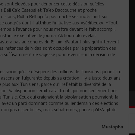
se sont élevées pour dénoncer cette décision qu’elles
près Béji Caïd Essebsi et Taïeb Baccouche et proche
ois ans, Ridha Belhaj n’a pas mâché ses mots lundi sur
congrès dont il attribue l'initiative aux «séditieux». «Tout
temps à l'avance pour nous mettre devant le fait accompli,
instance exécutive, le journal Alchourouk révélait
ssistera pas au congrès du 15 juin, d'autant plus qu'il intervient
es instances de Nidaa sont occupées par la préparation des
 a suffisamment de sagesse pour revenir sur la décision de
s sinon qu'elle désepère des millions de Tunisiens qui ont cru
scension fulgurante depuis sa création il y a juste deux ans.
e plus aux Tunisiens, parce qu'il reflétait la diversité de la
osion. Sa disparition serait catastrophique non seulement por
a Tunisie. Ceux qui craignaient la bipolarisation pourraient la
vait avec un parti dominant comme au lendemain des élections
non pas essentielles, mais subalternes, parce qu'il s'agit de
Mustapha