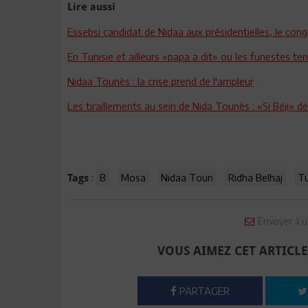
Lire aussi
Essebsi candidat de Nidaa aux présidentielles, le cong
En Tunisie et ailleurs «papa a dit» ou les funestes t
Nidaa Tounès : la crise prend de l'ampleur
Les tiraillements au sein de Nida Tounès : «Si Béji» d
:
B
Mosa
Nidaa Toun
Ridha Belhaj
Tu
Tags
Envoyer à u
VOUS AIMEZ CET ARTICLE
PARTAGER