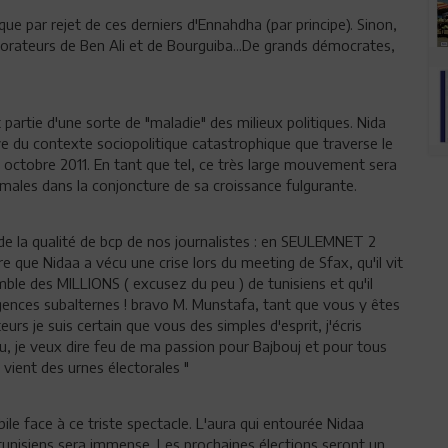
ue par rejet de ces derniers d'Ennahdha (par principe). Sinon,
borateurs de Ben Ali et de Bourguiba...De grands démocrates,
partie d'une sorte de "maladie" des milieux politiques. Nida
 du contexte sociopolitique catastrophique que traverse le
 octobre 2011. En tant que tel, ce très large mouvement sera
males dans la conjoncture de sa croissance fulgurante.
 de la qualité de bcp de nos journalistes : en SEULEMNET 2
re que Nidaa a vécu une crise lors du meeting de Sfax, qu'il vit
emble des MILLIONS ( excusez du peu ) de tunisiens et qu'il
rgences subalternes ! bravo M. Munstafa, tant que vous y êtes
teurs je suis certain que vous des simples d'esprit, j'écris
u, je veux dire feu de ma passion pour Bajbouj et pour tous
 vient des urnes électorales "
bile face à ce triste spectacle. L'aura qui entourée Nidaa
tunisiens sera immense. Les prochaines élections seront un