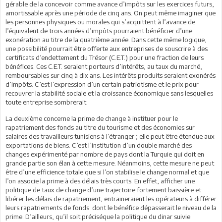
gérable de la concevoir comme avance d’impôts sur les exercices futurs,
amortissable après une période de cinq ans. On peut même imaginer que
les personnes physiques ou morales qui s’acquittent à l’avance de
l’équivalent de trois années d’impôts pourraient bénéficier d’une
exonération au titre de la quatrième année. Dans cette même logique,
une possibilité pourrait être offerte aux entreprises de souscrire à des
certificats d’endettement du Trésor (C.E.T.) pour une fraction de leurs
bénéfices. Ces C.E.T. seraient porteurs d’intérêts, au taux du marché,
remboursables sur cinq à dix ans. Les intérêts produits seraient exonérés
d’impôts. C’est l’expression d’un certain patriotisme et le prix pour
recouvrer la stabilité sociale et la croissance économique sans lesquelles
toute entreprise sombrerait.
La deuxième concerne la prime de change à instituer pour le
rapatriement des fonds au titre du tourisme et des économies sur
salaires des travailleurs tunisiens à l’étranger ; elle peut être étendue aux
exportations de biens. C’est l’institution d’un double marché des
changes expérimenté par nombre de pays dont la Turquie qui doit en
grande partie son élan à cette mesure. Néanmoins, cette mesure ne peut
être d’une efficience totale que si l’on stabilise le change normal et que
l’on associe la prime à des délais très courts. En effet, afficher une
politique de taux de change d’une trajectoire fortement baissière et
libérer les délais de rapatriement, entraineraient les opérateurs à différer
leurs rapatriements de fonds dont le bénéfice dépasserait le niveau de la
prime. D’ailleurs, qu’il soit préciséque la politique du dinar suivie