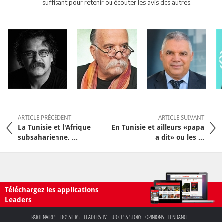
suffisant pour retenir ou écouter les avis des autres.
ARTICLE PRÉCÉDENT
ARTICLE SUIVANT
La Tunisie et l'Afrique
En Tunisie et ailleurs «papa
subsaharienne, ...
a dit» ou les ...
Téléchargez les applications
Leaders
PARTENAIRES
DOSSIERS
LEADERS TV
SUCCESS STORY
OPINIONS
TENDANCE