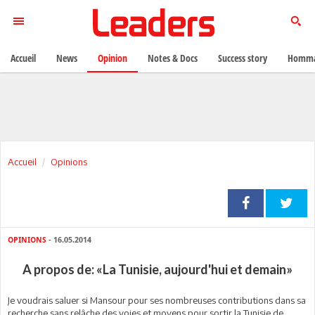
Accueil
News
Opinion
Notes & Docs
Success story
Homma
Accueil
Opinions
OPINIONS
- 16.05.2014
A propos de: «La Tunisie, aujourd'hui et demain»
Je voudrais saluer si Mansour pour ses nombreuses contributions dans sa
recherche sans relâche des voies et moyens pour sortir la Tunisie de