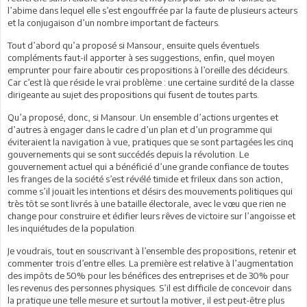
l’abime dans lequel elle s’est engouffrée par la faute de plusieurs acteurs
et la conjugaison d’un nombre important de facteurs.
Tout d’abord qu’a proposé si Mansour, ensuite quels éventuels
compléments faut-il apporter à ses suggestions, enfin, quel moyen
emprunter pour faire aboutir ces propositions à l’oreille des décideurs.
Car c’est là que réside le vrai problème : une certaine surdité de la classe
dirigeante au sujet des propositions qui fusent de toutes parts.
Qu’a proposé, donc, si Mansour. Un ensemble d’actions urgentes et
d’autres à engager dans le cadre d’un plan et d’un programme qui
éviteraient la navigation à vue, pratiques que se sont partagées les cinq
gouvernements qui se sont succédés depuis la révolution. Le
gouvernement actuel qui a bénéficié d’une grande confiance de toutes
les franges de la société s’est révélé timide et frileux dans son action,
comme s’il jouait les intentions et désirs des mouvements politiques qui
très tôt se sont livrés à une bataille électorale, avec le vœu que rien ne
change pour construire et édifier leurs rêves de victoire sur l’angoisse et
les inquiétudes de la population.
Je voudrais, tout en souscrivant à l’ensemble des propositions, retenir et
commenter trois d’entre elles. La première est relative à l’augmentation
des impôts de 50% pour les bénéfices des entreprises et de 30% pour
les revenus des personnes physiques. S’il est difficile de concevoir dans
la pratique une telle mesure et surtout la motiver, il est peut-être plus