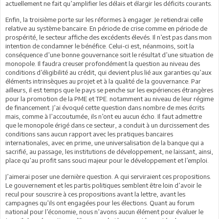
actuellement ne fait qu’amplifier les délais et élargir les déficits courants.
Enfin, la troisième porte sur les réformes à engager. Je retiendrai celle
relative au système bancaire. En période de crise comme en période de
prospérité, le secteur affiche des excédents élevés. Il n’est pas dans mon
intention de condamner le bénéfice. Celui-ci est, néanmoins, soit la
conséquence d’une bonne gouvernance soit le résultat d’une situation de
monopole. Il faudra creuser profondément la question au niveau des
conditions d’éligibilité au crédit, qui devient plus lié aux garanties qu’aux
éléments intrinsèques au projet et à la qualité de la gouvernance. Par
ailleurs, il est temps que le pays se penche sur les expériences étrangères
pour la promotion de la PME et TPE. notamment au niveau de leur régime
de financement. J’ai évoqué cette question dans nombre de mes écrits
mais, comme à l’accoutumée, ils n’ont eu aucun écho. Il faut admettre
que le monopole érigé dans ce secteur, a conduit à un durcissement des
conditions sans aucun rapport avec les pratiques bancaires
internationales, avec en prime, une universalisation de la banque qui a
sacrifié, au passage, les institutions de développement, ne laissant, ainsi,
place qu’au profit sans souci majeur pour le développement et l’emploi.
J’aimerai poser une dernière question. A qui serviraient ces propositions.
Le gouvernement et les partis politiques semblent être loin d’avoir le
recul pour souscrire à ces propositions avant la lettre, avant les
campagnes qu’ils ont engagées pour les élections. Quant au forum
national pour l’économie, nous n’avons aucun élément pour évaluer le