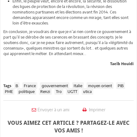
Enfin, le peuple veut, encore et encore, la sécurité, le dissolution
des ligues de protection de la révolution, la révision des
nominations partisanes et les élections avant fin 2014. Ces
demandes apparaissent encore comme un mirage, tant elles sont
loin d’être exaucées.
En conclusion, je voudrais dire que je n’ai rien contre ce gouvernement à
part qu’il se dérobe de ses carences en brassant des concepts. Je le
soutiens donc, car je ne peux faire autrement, puisqu’il a la «légitimité du
consensus», quelques ministres qui sortent du lot… et quelques autres
qui apprennent le métier. En attendant mieux…
Taeïb Houidi
:
B
France
gouvernement
Italie
moyen orient
PIB
Tags
PME
politique
Renzi
Tro
UGTT
utica
Envoyer à un ami
Imprimer
VOUS AIMEZ CET ARTICLE ? PARTAGEZ-LE AVEC
VOS AMIS !