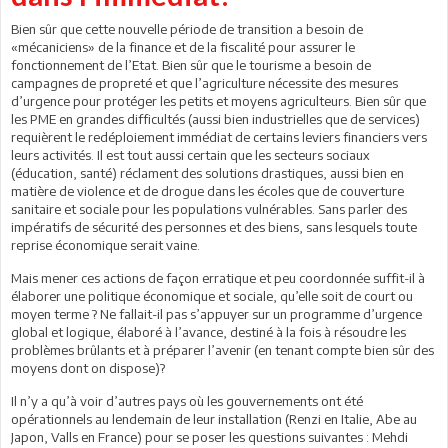
Bien sûr que cette nouvelle période de transition a besoin de
«mécaniciens» de la finance et de la fiscalité pour assurer le
fonctionnement de l’Etat. Bien sûr que le tourisme a besoin de
campagnes de propreté et que l’agriculture nécessite des mesures
d’urgence pour protéger les petits et moyens agriculteurs. Bien sûr que
les PME en grandes difficultés (aussi bien industrielles que de services)
requièrent le redéploiement immédiat de certains leviers financiers vers
leurs activités. Il est tout aussi certain que les secteurs sociaux
(éducation, santé) réclament des solutions drastiques, aussi bien en
matière de violence et de drogue dans les écoles que de couverture
sanitaire et sociale pour les populations vulnérables. Sans parler des
impératifs de sécurité des personnes et des biens, sans lesquels toute
reprise économique serait vaine.
Mais mener ces actions de façon erratique et peu coordonnée suffit-il à
élaborer une politique économique et sociale, qu’elle soit de court ou
moyen terme ? Ne fallait-il pas s’appuyer sur un programme d’urgence
global et logique, élaboré à l’avance, destiné à la fois à résoudre les
problèmes brûlants et à préparer l’avenir (en tenant compte bien sûr des
moyens dont on dispose)?
Il n’y a qu’à voir d’autres pays où les gouvernements ont été
opérationnels au lendemain de leur installation (Renzi en Italie, Abe au
Japon, Valls en France) pour se poser les questions suivantes : Mehdi