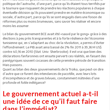
politique de l’autruche, d’une part, parce qu’ils étaient tous terrifiés par
la tournure que risquaient de prendre les réactions populaires à chaque
éventuelle décision qu’ils pouvaient prendre en matière économique ou
sociale, d’autre part, parce qu’ils se sont engagés dans une foison de
réformes plus ou moins brumeuses, sans savoir les réaliser et encore
moins les assumer.
Le bilan du gouvernement BCE avait été «sauvé par le gong» grâce à des
élections à peu près transparentes et à la forte résilience de l’économie
tunisienne qui, en s’adaptant au choc de la révolution, a permis d’éviter
l’effondrement. Le PIB avait ainsi baissé de 2% fin 2011 à 39,36 M US$
contre 40,16 en 2010 (Stat. Univ. Sherbrooke). Il est vrai que bien des
déclarations fanfaronnes ont ensuite perverti ces réalités, en faisant des
panégyriques souvent cocasses de cette première période de transition.
Mais passons…
Quant au bilan des deux gouvernements de la Troïka, que peut-on dire
d’autre que ce furent des intendances de pacotille, avec leurs lots
d’incompétence et de graves bévues, constamment mâtinées d’une
profonde et futile inélégance?
Le gouvernement actuel a-t-il
une idée de ce qu’il faut faire
dans l’immédiat?