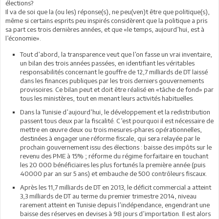
élections?
Il va de soi que la (ou les) réponse(s), ne peu(ven)t être que politique(s),
même si certains esprits peu inspirés considèrent que la politique a pris
sa part ces trois dernières années, et que «le temps, aujourd’hui, est à
l’économie».
Tout d’abord, la transparence veut que l’on fasse un vrai inventaire,
un bilan des trois années passées, en identifiant les véritables
responsabilités concernant le gouffre de 12,7 milliards de DT laissé
dans les finances publiques par les trois derniers gouvernements
provisoires. Ce bilan peut et doit être réalisé en «tâche de fond» par
tous les ministères, tout en menant leurs activités habituelles.
Dans la Tunisie d’aujourd’hui, le développement et la redistribution
passent tous deux par la fiscalité. C’est pourquoi il est nécessaire de
mettre en œuvre deux ou trois mesures-phares opérationnelles,
destinées à engager une réforme fiscale, qui sera relayée par le
prochain gouvernement issu des élections : baisse des impôts sur le
revenu des PME à 15% ; réforme du régime forfaitaire en touchant
les 20 000 bénéficiaires les plus fortunés la première année (puis
40000 par an sur 5 ans) et embauche de 500 contrôleurs fiscaux.
Après les 11,7 milliards de DT en 2013, le déficit commercial a atteint
3,3 milliards de DT au terme du premier trimestre 2014, niveau
rarement atteint en Tunisie depuis l’indépendance, engendrant une
baisse des réserves en devises à 98 jours d’importation. Il est alors