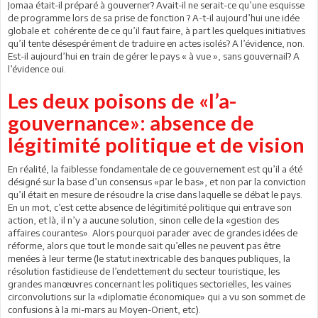
Jomaa était-il préparé à gouverner? Avait-il ne serait-ce qu’une esquisse
de programme lors de sa prise de fonction ? A-t-il aujourd’hui une idée
globale et cohérente de ce qu’il faut faire, à part les quelques initiatives
qu’il tente désespérément de traduire en actes isolés? A l’évidence, non.
Est-il aujourd’hui en train de gérer le pays « à vue », sans gouvernail? A
l’évidence oui.
Les deux poisons de «l’a-
gouvernance»: absence de
légitimité politique et de vision
En réalité, la faiblesse fondamentale de ce gouvernement est qu’il a été
désigné sur la base d’un consensus «par le bas», et non par la conviction
qu’il était en mesure de résoudre la crise dans laquelle se débat le pays.
En un mot, c’est cette absence de légitimité politique qui entrave son
action, et là, il n’y a aucune solution, sinon celle de la «gestion des
affaires courantes». Alors pourquoi parader avec de grandes idées de
réforme, alors que tout le monde sait qu’elles ne peuvent pas être
menées à leur terme (le statut inextricable des banques publiques, la
résolution fastidieuse de l’endettement du secteur touristique, les
grandes manœuvres concernant les politiques sectorielles, les vaines
circonvolutions sur la «diplomatie économique» qui a vu son sommet de
confusions à la mi-mars au Moyen-Orient, etc).