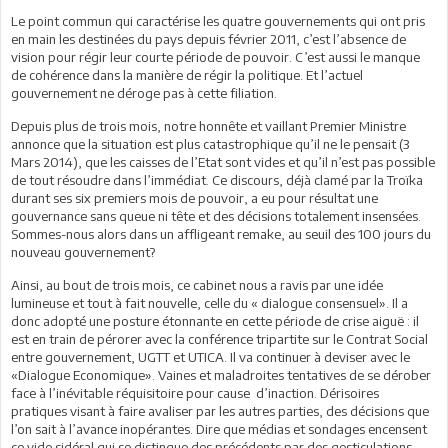
Le point commun qui caractérise les quatre gouvernements qui ont pris
en main les destinées du pays depuis février 2011, c’est l’absence de
vision pour régir leur courte période de pouvoir. C’est aussi le manque
de cohérence dans la manière de régir la politique. Et l’actuel
gouvernement ne déroge pas à cette filiation.
Depuis plus de trois mois, notre honnête et vaillant Premier Ministre
annonce que la situation est plus catastrophique qu’il ne le pensait (3
Mars 2014), que les caisses de l’Etat sont vides et qu’il n’est pas possible
de tout résoudre dans l’immédiat. Ce discours, déjà clamé par la Troïka
durant ses six premiers mois de pouvoir, a eu pour résultat une
gouvernance sans queue ni tête et des décisions totalement insensées.
Sommes-nous alors dans un affligeant remake, au seuil des 100 jours du
nouveau gouvernement?
Ainsi, au bout de trois mois, ce cabinet nous a ravis par une idée
lumineuse et tout à fait nouvelle, celle du « dialogue consensuel». Il a
donc adopté une posture étonnante en cette période de crise aiguë : il
est en train de pérorer avec la conférence tripartite sur le Contrat Social
entre gouvernement, UGTT et UTICA. Il va continuer à deviser avec le
«Dialogue Economique». Vaines et maladroites tentatives de se dérober
face à l’inévitable réquisitoire pour cause d’inaction. Dérisoires
pratiques visant à faire avaliser par les autres parties, des décisions que
l’on sait à l’avance inopérantes. Dire que médias et sondages encensent
ce vide sidéral qui se distingue des précédents par des gesticulations