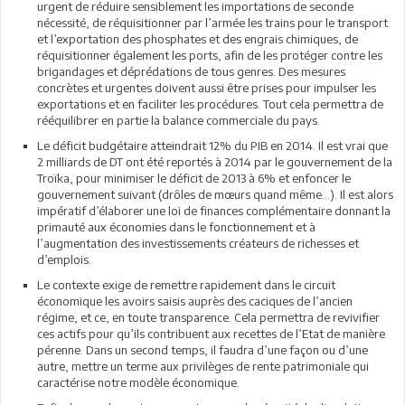
urgent de réduire sensiblement les importations de seconde
nécessité, de réquisitionner par l’armée les trains pour le transport
et l’exportation des phosphates et des engrais chimiques, de
réquisitionner également les ports, afin de les protéger contre les
brigandages et déprédations de tous genres. Des mesures
concrètes et urgentes doivent aussi être prises pour impulser les
exportations et en faciliter les procédures. Tout cela permettra de
rééquilibrer en partie la balance commerciale du pays.
Le déficit budgétaire atteindrait 12% du PIB en 2014. Il est vrai que
2 milliards de DT ont été reportés à 2014 par le gouvernement de la
Troïka, pour minimiser le déficit de 2013 à 6% et enfoncer le
gouvernement suivant (drôles de mœurs quand même…). Il est alors
impératif d’élaborer une loi de finances complémentaire donnant la
primauté aux économies dans le fonctionnement et à
l’augmentation des investissements créateurs de richesses et
d’emplois.
Le contexte exige de remettre rapidement dans le circuit
économique les avoirs saisis auprès des caciques de l’ancien
régime, et ce, en toute transparence. Cela permettra de revivifier
ces actifs pour qu’ils contribuent aux recettes de l’Etat de manière
pérenne. Dans un second temps, il faudra d’une façon ou d’une
autre, mettre un terme aux privilèges de rente patrimoniale qui
caractérise notre modèle économique.