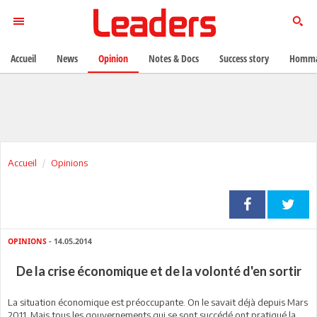
Accueil
News
Opinion
Notes & Docs
Success story
Homma
Accueil
Opinions
OPINIONS
- 14.05.2014
De la crise économique et de la volonté d'en sortir
La situation économique est préoccupante. On le savait déjà depuis Mars
2011. Mais tous les gouvernements qui se sont succédé ont pratiqué la