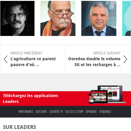
ARTICLE PRÉCÉDENT
ARTICLE SUIVANT
L'agriculture ce parent
Ooredoo double le volume
pauvre d'où ...
3G et les recharges à ...
Téléchargez les applications
Leaders
PARTENAIRES
DOSSIERS
LEADERS TV
SUCCESS STORY
OPINIONS
TENDANCE
SUR LEADERS