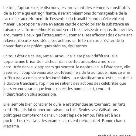
Le ton, l’apparence, le discours, les mots sont des éléments constitutifs
de la forme qui est signifiante, il serait néanmoins dommageable de la
sacraliser au détriment de l’essentiel du travail fécond qu’elle entend
mener. Le propos ne vise en aucun cas de décrédibiliser la substance en
raison de sa forme, Mme Karboul serait bien avisée de ne pas donner des
arguments à ceux qui l’attaquent injustement, ses afficionados devraient
relayer, discuter ses idées, ses actions sur le terrain pour éviter de la
noyer dans des polémiques stériles, épuisantes.
En tout état de cause, Mme Karboul ne laisse pas indifférent, elle
apporte une brise de fraicheur dans cette atmosphère morose
accoutrée de vieux apparats qui sentent la naphtaline. A l’évidence, elle
assené un coup de vieux aux professionnels de la politique, mais cela ne
suffira pas à convaincre les incrédules. La « starification » est un couteau
à double tranchant, l’opinion ne retient des actions des célébrités que
leurs erreurs parce que leurs travers les humanisent, rendant
l’identification plus accessible.
Elle semble bien consciente qu’elle est attendue au tournant, les faits
sont têtus, ils lui donneront raison ou tort. Seules ses réalisations
politiques compteront dans un court laps de temps, l’été est à nos
portes. Les résultats des examens arrivent début juillet. Bonne chance
Madame.