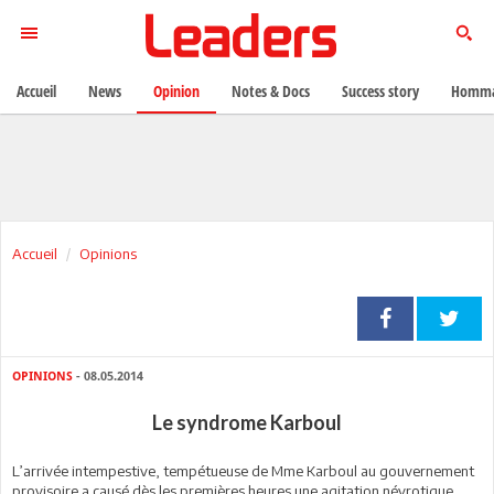
Accueil
News
Opinion
Notes & Docs
Success story
Homma
Accueil
Opinions
OPINIONS
- 08.05.2014
Le syndrome Karboul
L’arrivée intempestive, tempétueuse de Mme Karboul au gouvernement
provisoire a causé dès les premières heures une agitation névrotique