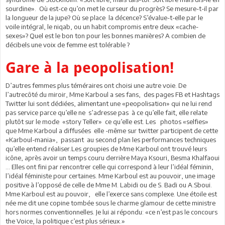
sourdine». Où est-ce qu’on met le curseur du progrès? Se mesure-t-il par
la longueur de la jupe? Où se place la décence? S’évalue-t-elle par le
voile intégral, le niqab, ou un habit compromis entre deux «cache-
sexes»? Quel est le bon ton pour les bonnes manières? A combien de
décibels une voix de femme est tolérable ?
Gare à la peopolisation
!
D’autres femmes plus téméraires ont choisi une autre voie. De
l’autrecôté du miroir, Mme Karboul a ses fans, des pages FB et Hashtags
Twitter lui sont dédiées, alimentant une «peopolisation» qui ne lui rend
pas service parce qu’elle ne s’adresse pas à ce qu’elle fait, elle relate
plutôt sur le mode «story Teller» ce qu’elle est. Les photos «selfies»
que Mme Karboul a diffusées elle -même sur twitter participent de cette
«Karboul-mania», passant au second plan les performances techniques
qu’elle entend réaliser.Les groupies de Mme Karboul ont trouvé leurs
icône, après avoir un temps couru derrière Maya Ksouri, Besma Khalfaoui
... Elles ont fini par rencontrer celle qui correspond à leur l’idéal féminin,
l’idéal féministe pour certaines. Mme Karboul est au pouvoir, une image
positive à l’opposé de celle de Mme M. Labidi ou de S. Badi ou A.Sboui.
Mme Karboul est au pouvoir, elle l’exerce sans complexe. Une étoile est
née me dit une copine tombée sous le charme glamour de cette ministre
hors normes conventionnelles. Je lui ai répondu: «ce n’est pas le concours
the Voice, la politique c’est plus sérieux.»