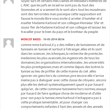
Soyez surs et certains Mes Dames et Messieurs membres de
L ANC que les juifs en Israel ne sont pas du tout des
Sionnistes et si vraiment ils le sont alors tout les musulmans
sont des terroristes mais puiceque cette supposition est
fausse le monde libre vous invite d arreter d humilier et d
insulter Madame Karboul et son collegue Monsieur Sfar et
soyez fier de Madame Karboul et son collegue et laissez les
travailler pour le bien du pays et le bonheur du peuple
MONCEF BADIS
- 10-05-2014 08:54
comme mme karboul,il y a des milliers de tunisiennes et de
tunisiens en tunisie et surtout à l'etranger,elles et ils sont
dans les sciences ,les tchniques,la recherche de pointe,les
medecines les plus avanceés,les ingeniorats de tous les
domaines,les organisations internationales ,les universités
les plus prestigieuses,mais et comme depuis des lustres la
tunisie au lieu de prifiter de cette manne du ciel ,elles
ignoren ces gens hors du commun,pire encore elle n'arrive
meme pas à dialoguer avec cette classe de citoyens ,encore
plus elle les detruit systematiquement qaunt si par hasard
qulqu'un, de cette commune tunisienne hors normes,essaye
par hasard de faire quelque chose de moderne et d'utile
pour son pays la tunisie,mme karboul n'echappera pas à
cette pratique lamentable ,et pour changer ces
comportements nefastes il faut des anneés et des anneés