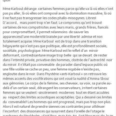
quoi!
Mme Karboul dérange certaines femmes parce qu’elle va là où elles n’ont
pas pu aller, là où elles ont composé avec la domination masculine, là où
il ne faut pas transgresser les codes phallo-misogynes. Libres!
D’accord, mais point trop n’en faut. Le compromis qu’ont trouvé
certaines de nos compatriotes avec leurs maris, grands frères, fiancés
pour compromettant, il permet néanmoins de sauver les
apparencesd’une modernité biaisée par une liberté admise et non
totalement acquise. Mme Karboul est de trop dans une transition
bégayante qui n’est pas que politique, elle est profondément sociale,
sociétale, psychologique. Mme Karboul est le reflet d’un miroir
déformant, contredisantune image trop belle qui se devait de rester
dans l’intimité privée, privative des hommes, cloitrée de l’autrecôté noir
du miroir. Il n’était pas convenable de parader dansl’espace public où
une fille voilée se cache un peu, une femme niqabée n’existe pas,
engloutie dans le noir. Dans l'hystérie «anti-Karboul » on retrouve les
mêmes accents des vociférations qui ont voué la nudité d’Amina Sboui
aux gémonies. Le corps de la femme, ses cheveux, sa voix, sa parole au-
delà d’un certain seuil, dérangent les conservateurs, irritent certaines
femmes qui se veulent -sincèrement- modernes tout en étant acculées
au respect des limites acoustiques acceptables. Qui a dessiné ces limites
du convenable? Les hommes qui ont progressé, mais pas trop non plus.
Alors il est naturel de prendre siennes ces contraintes pour atténuer
l’inconfort des dissonances qui susurrent dans l’oreille de l’otage le
syndrome de Stockholm: «Soit libre, mais tais-toi. Soit libre mais dis-le en