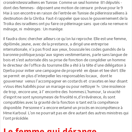
croisiéristesisraéliens en Tunisie. Comme un seul homme 81 députés -
dont des femmes- déposent une motion de censure prévue pour le 9
Mai à son encontre en raison de l’entrée en Tunisie de pèlerinsisraéliens à
destination de la Ghriba. Faut-il rappeler que sous le gouvernement de la
Troïka des israéliens ont pu faire ce pèlerinage sans que cela ne remue ni
ménage, ni méninges : Un manège.
Il faudra donc chercher ailleurs ce qu’on lui reproche. Elle est une femme,
diplômée, jeune, avec de la prestance, a dirigé une entreprise
internationale, n’a pas froid aux yeux, bouscule les codes guindés de la
baronnie politique jusqu’aux signes vestimentaires, parle sans langue de
bois et s’est autorisée dès sa prise de fonction de congédier un homme:
le directeur de l’office du tourisme.Elle a été à la tête d’une délégation à
Djerba pour initier une campagne de propreté en djean et tee shirt. Elle
se permit en plus d’interpeller les responsables locaux, dont le
gouverneur venus l’accompagner en costards et cravates en leur disant:
«Vous êtes habillés pour un mariage ou pour nettoyer ?». Une insolence
de trop, encore une, à l’ encontre des hommes.L’humour, la vivacité
d’esprit ne sont synonymesni de frivolité ni,d’irrévérence, ils sont
compatibles avec la gravité de la fonction si tant est la compétence
disponible. Personne n’a encore entamé un procès en incompétence à
Mme Karboul. L’on ne pourrait pas en dire autant des autres ministres qui
l’ont précédée.
Le femme qui dérange