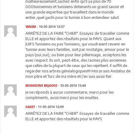
malheureusement,sachez enfin qu'il ya plus de 70
000tunisennes et tunisiens detenants un grand savoir et
une grande expertise qui travaillent dans le monde
entier,quel gachi pour la tunisie à bon entendeur salut
YANIM
- 10-05-2014 12:57
ARRÊTEZ DE LA FAIRE "CHIER". Essayez de travailler comme
ELLE et apportez des résultats pour le PAYS. Quant aux
JUIFS Tunisiens ou pas Tunisiens, qui voudraient revenir en
Tunisie avec leurs familles, soit par nostalgie, amour pour le
pays (oui,oui), ou bien pour leur pèlerinage, acceptons les
avec respect. Ils ont, peut-être, des racines plus anciennes
que celles de la plupart de ceux qui les rejettent. Il suffit de
regarder nos arbres généalogiques!!!! Moi je suis Andalou de
mon père et Turc de ma mère et j'en suis aussi fier.
MOHEDINE BEJAOUI
- 10-05-2014 15:44
Je ne réponds à aucun commentaire, merci pour les
compliments, aussi merci pour les insultes.
SAKET
- 11-05-2014 12:09
ARRÊTEZ DE LA FAIRE "CHIER". Essayez de travailler comme
ELLE et apportez des résultats pour le PAYS.