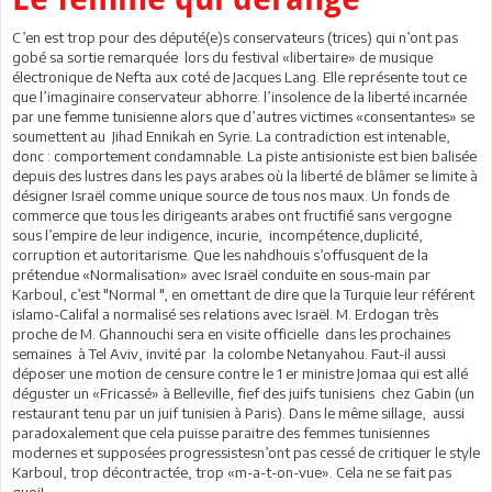
C’en est trop pour des député(e)s conservateurs (trices) qui n’ont pas
gobé sa sortie remarquée lors du festival «libertaire» de musique
électronique de Nefta aux coté de Jacques Lang. Elle représente tout ce
que l’imaginaire conservateur abhorre: l’insolence de la liberté incarnée
par une femme tunisienne alors que d’autres victimes «consentantes» se
soumettent au Jihad Ennikah en Syrie. La contradiction est intenable,
donc : comportement condamnable. La piste antisioniste est bien balisée
depuis des lustres dans les pays arabes où la liberté de blâmer se limite à
désigner Israël comme unique source de tous nos maux. Un fonds de
commerce que tous les dirigeants arabes ont fructifié sans vergogne
sous l’empire de leur indigence, incurie, incompétence,duplicité,
corruption et autoritarisme. Que les nahdhouis s’offusquent de la
prétendue «Normalisation» avec Israël conduite en sous-main par
Karboul, c’est "Normal ", en omettant de dire que la Turquie leur référent
islamo-Califal a normalisé ses relations avec Israël. M. Erdogan très
proche de M. Ghannouchi sera en visite officielle dans les prochaines
semaines à Tel Aviv, invité par la colombe Netanyahou. Faut-il aussi
déposer une motion de censure contre le 1 er ministre Jomaa qui est allé
déguster un «Fricassé» à Belleville, fief des juifs tunisiens chez Gabin (un
restaurant tenu par un juif tunisien à Paris). Dans le même sillage, aussi
paradoxalement que cela puisse paraitre des femmes tunisiennes
modernes et supposées progressistesn’ont pas cessé de critiquer le style
Karboul, trop décontractée, trop «m-a-t-on-vue». Cela ne se fait pas