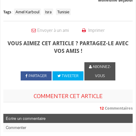
Mohedine Bejaoui
:
Amel Karboul
Isra
Tunisie
Tags
Envoyer à un ami
Imprimer
VOUS AIMEZ CET ARTICLE ? PARTAGEZ-LE AVEC
VOS AMIS !
ABONNEZ-
PARTAGER
TWEETER
VOUS
COMMENTER CET ARTICLE
12
Commentaires
Ecrire un commentaire
Commenter