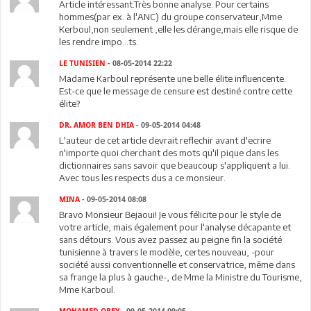
Article intéressant.Très bonne analyse. Pour certains
hommes(par ex. à l'ANC) du groupe conservateur,Mme
Kerboul,non seulement ,elle les dérange,mais elle risque de
les rendre impo...ts.
LE TUNISIEN
- 08-05-2014 22:22
Madame Karboul représente une belle élite influencente.
Est-ce que le message de censure est destiné contre cette
élite?
DR. AMOR BEN DHIA
- 09-05-2014 04:48
L'auteur de cet article devrait reflechir avant d'ecrire
n'importe quoi cherchant des mots qu'il pique dans les
dictionnaires sans savoir que beaucoup s'appliquent a lui.
Avec tous les respects dus a ce monsieur.
MINA
- 09-05-2014 08:08
Bravo Monsieur Bejaoui! Je vous félicite pour le style de
votre article, mais également pour l'analyse décapante et
sans détours. Vous avez passez au peigne fin la société
tunisienne à travers le modèle, certes nouveau, -pour
société aussi conventionnelle et conservatrice, même dans
sa frange la plus à gauche-, de Mme la Ministre du Tourisme,
Mme Karboul.