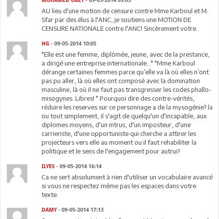
MOHAMED OBEY
- 09-05-2014 09:05
AU lieu d'une motion de censure contre Mme Karboul et M.
Sfar par des élus à l'ANC, je soutiens une MOTION DE
CENSURE NATIONALE contre l'ANC! Sincèrement votre.
HG
- 09-05-2014 10:05
"Elle est une femme, diplômée, jeune, avec de la prestance,
a dirigé une entreprise internationale..." "Mme Karboul
dérange certaines femmes parce qu’elle va là où elles n’ont
pas pu aller, là où elles ont composé avec la domination
masculine, là où il ne faut pas transgresser les codes phallo-
misogynes. Libres! " Pourquoi dire des contre-vérités,
réduire les reserves sur ce personnage a de la mysogénie? la
ou tout simplement, il s'agit de quelqu'un d'incapable, aux
diplomes moyens, d'un intrus, d'un imposteur, d'une
carrieriste, d'une opportuniste qui cherche a attirer les
projecteurs vers elle au moment ou il faut rehabiliter la
politique et le sens de l'engagement pour autrui?
ILYES
- 09-05-2014 16:14
Ca ne sert absolument à rien d'utiliser un vocabulaire avancé
si vous ne respectez même pas les espaces dans votre
texte.
DAMY
- 09-05-2014 17:13