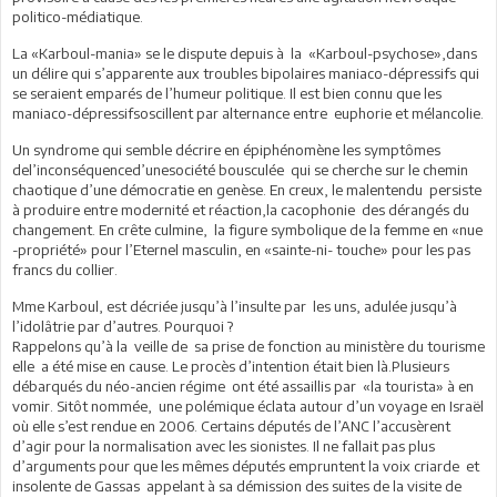
politico-médiatique.
La «Karboul-mania» se le dispute depuis à la «Karboul-psychose»,dans
un délire qui s’apparente aux troubles bipolaires maniaco-dépressifs qui
se seraient emparés de l’humeur politique. Il est bien connu que les
maniaco-dépressifsoscillent par alternance entre euphorie et mélancolie.
Un syndrome qui semble décrire en épiphénomène les symptômes
del’inconséquenced’unesociété bousculée qui se cherche sur le chemin
chaotique d’une démocratie en genèse. En creux, le malentendu persiste
à produire entre modernité et réaction,la cacophonie des dérangés du
changement. En crête culmine, la figure symbolique de la femme en «nue
-propriété» pour l’Eternel masculin, en «sainte-ni- touche» pour les pas
francs du collier.
Mme Karboul, est décriée jusqu’à l’insulte par les uns, adulée jusqu’à
l’idolâtrie par d’autres. Pourquoi ?
Rappelons qu’à la veille de sa prise de fonction au ministère du tourisme
elle a été mise en cause. Le procès d’intention était bien là.Plusieurs
débarqués du néo-ancien régime ont été assaillis par «la tourista» à en
vomir. Sitôt nommée, une polémique éclata autour d’un voyage en Israël
où elle s’est rendue en 2006. Certains députés de l’ANC l’accusèrent
d’agir pour la normalisation avec les sionistes. Il ne fallait pas plus
d’arguments pour que les mêmes députés empruntent la voix criarde et
insolente de Gassas appelant à sa démission des suites de la visite de