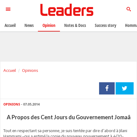
Accueil
News
Opinion
Notes & Docs
Success story
Homma
Accueil
Opinions
OPINIONS
- 07.05.2014
A Propos des Cent Jours du Gouvernement Jomaâ
Tout en respectant sa personne, je suis tentée par dire d’abord à Jilani
Hammami –qui a estimé la copie du nouveau gouvernement à 4/20-