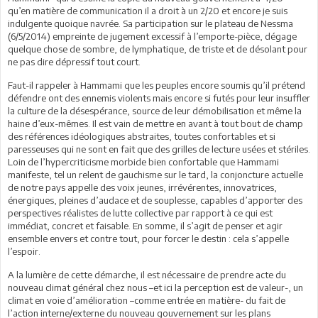
qu’en matière de communication il a droit à un 2/20 et encore je suis
indulgente quoique navrée. Sa participation sur le plateau de Nessma
(6/5/2014) empreinte de jugement excessif à l’emporte-pièce, dégage
quelque chose de sombre, de lymphatique, de triste et de désolant pour
ne pas dire dépressif tout court.
Faut-il rappeler à Hammami que les peuples encore soumis qu’il prétend
défendre ont des ennemis violents mais encore si futés pour leur insuffler
la culture de la désespérance, source de leur démobilisation et même la
haine d’eux-mêmes. Il est vain de mettre en avant à tout bout de champ
des références idéologiques abstraites, toutes confortables et si
paresseuses qui ne sont en fait que des grilles de lecture usées et stériles.
Loin de l’hypercriticisme morbide bien confortable que Hammami
manifeste, tel un relent de gauchisme sur le tard, la conjoncture actuelle
de notre pays appelle des voix jeunes, irrévérentes, innovatrices,
énergiques, pleines d’audace et de souplesse, capables d’apporter des
perspectives réalistes de lutte collective par rapport à ce qui est
immédiat, concret et faisable. En somme, il s’agit de penser et agir
ensemble envers et contre tout, pour forcer le destin : cela s’appelle
l’espoir.
A la lumière de cette démarche, il est nécessaire de prendre acte du
nouveau climat général chez nous –et ici la perception est de valeur-, un
climat en voie d’amélioration –comme entrée en matière- du fait de
l’action interne/externe du nouveau gouvernement sur les plans