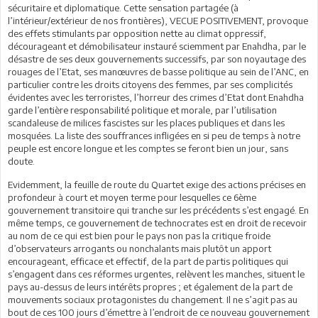
sécuritaire et diplomatique. Cette sensation partagée (à
l’intérieur/extérieur de nos frontières), VECUE POSITIVEMENT, provoque
des effets stimulants par opposition nette au climat oppressif,
décourageant et démobilisateur instauré sciemment par Enahdha, par le
désastre de ses deux gouvernements successifs, par son noyautage des
rouages de l’Etat, ses manœuvres de basse politique au sein de l’ANC, en
particulier contre les droits citoyens des femmes, par ses complicités
évidentes avec les terroristes, l’horreur des crimes d’Etat dont Enahdha
garde l’entière responsabilité politique et morale, par l’utilisation
scandaleuse de milices fascistes sur les places publiques et dans les
mosquées. La liste des souffrances infligées en si peu de temps à notre
peuple est encore longue et les comptes se feront bien un jour, sans
doute.
Evidemment, la feuille de route du Quartet exige des actions précises en
profondeur à court et moyen terme pour lesquelles ce 6ème
gouvernement transitoire qui tranche sur les précédents s’est engagé. En
même temps, ce gouvernement de technocrates est en droit de recevoir
au nom de ce qui est bien pour le pays non pas la critique froide
d’observateurs arrogants ou nonchalants mais plutôt un apport
encourageant, efficace et effectif, de la part de partis politiques qui
s’engagent dans ces réformes urgentes, relèvent les manches, situent le
pays au-dessus de leurs intérêts propres ; et également de la part de
mouvements sociaux protagonistes du changement. Il ne s’agit pas au
bout de ces 100 jours d’émettre à l’endroit de ce nouveau gouvernement