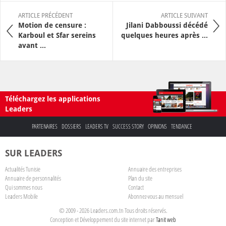
ARTICLE PRÉCÉDENT
ARTICLE SUIVANT
Motion de censure :
Jilani Dabboussi décédé
Karboul et Sfar sereins
quelques heures après ...
avant ...
Téléchargez les applications
Leaders
PARTENAIRES
DOSSIERS
LEADERS TV
SUCCESS STORY
OPINIONS
TENDANCE
SUR LEADERS
Actualités Tunisie
Annuaire des entreprises
Annuaire de personnalités
Plan du site
Qui sommes nous
Contact
Leaders Mobile
Abonnez-vous au mensuel
© 2009 - 2026 Leaders.com.tn Tous droits réservés.
Conception et Développement du site internet par
Tanit web