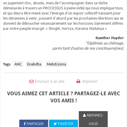
un jugement clos, absolu, mais de l’accompagner dans sa tâche
démesurée à travers un PROCESSUS à peine initié qui nous implique tous,
et qui devra être mené avec l’énergie d’un espoir collectif naissant pour
les décennies à venir, passant d’abord par les prochaines élections qui se
doivent de déboucher nécessairement sur les horizons clairement définis
par notre peuple insurgé: « Shoghl, Horrya, Karama Watanya ».
Kawther Hayder
*Diplômée au chômage,
parmi tant d’autres de nos concitoyens(nes).
:
ANC
Enahdha
Mehdi Joma
Tags
Envoyer à un ami
Imprimer
VOUS AIMEZ CET ARTICLE ? PARTAGEZ-LE AVEC
VOS AMIS !
ABONNEZ-
PARTAGER
TWEETER
VOUS