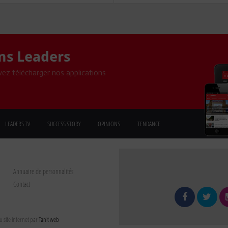
ons Leaders
ez télécharger nos applications
LEADERS TV
SUCCESS STORY
OPINIONS
TENDANCE
Annuaire de personnalités
Contact
 site internet par
Tanit web