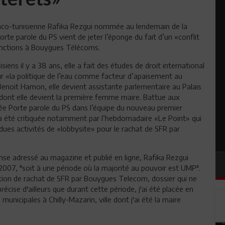
franco-tunisienne Rafika Rezgui nommée au lendemain de la
orte parole du PS vient de jeter l’éponge du fait d’un «conflit
onctions à Bouygues Télécoms.
ens il y a 38 ans, elle a fait des études de droit international
ur «la politique de l’eau comme facteur d’apaisement au
 Benoit Hamon, elle devient assistante parlementaire au Palais
e dont elle devient la première femme maire. Battue aux
ée Porte parole du PS dans l’équipe du nouveau premier
a été critiquée notamment par l’hebdomadaire «Le Point» qui
ndues activités de «lobbysite» pour le rachat de SFR par
nse adressé au magazine et publié en ligne, Rafika Rezgui
 2007, "soit à une période où la majorité au pouvoir est UMP".
sition de rachat de SFR par Bouygues Telecom, dossier qui ne
récise d'ailleurs que durant cette période, j'ai été placée en
nicipales à Chilly-Mazarin, ville dont j'ai été la maire