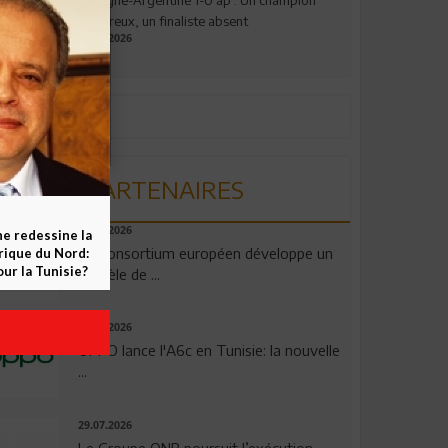
valeureux, un finaliste absent
19.07.2026
PARTENAIRES
06.08.2026
ne redessine la
Un consortium européen développe un
frique du Nord:
ur la Tunisie?
modèle de ...
04.08.2026
OPPO lance l'A6c en Tunisie: la nouvelle
...
29.07.2026
Le Groupe QNB poursuit l’exécution