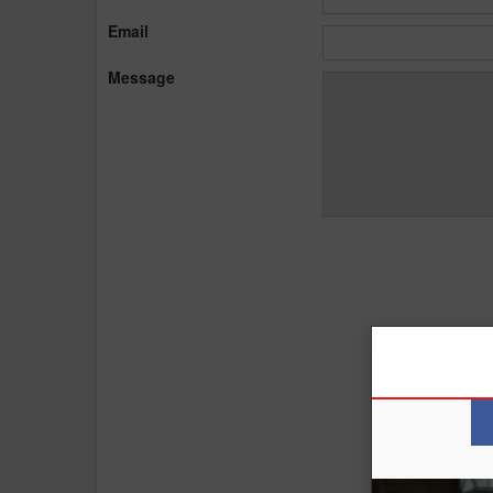
Email
Message