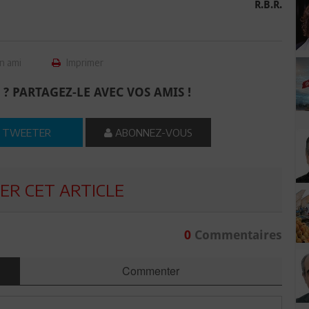
R.B.R.
n ami
Imprimer
 ? PARTAGEZ-LE AVEC VOS AMIS !
TWEETER
ABONNEZ-VOUS
R CET ARTICLE
0
Commentaires
Commenter