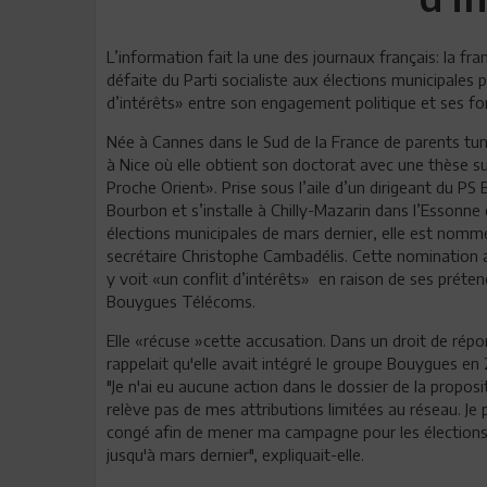
L’information fait la une des journaux français: la 
défaite du Parti socialiste aux élections municipales p
d’intérêts» entre son engagement politique et ses f
Née à Cannes dans le Sud de la France de parents tunisi
à Nice où elle obtient son doctorat avec une thèse s
Proche Orient». Prise sous l’aile d’un dirigeant du PS
Bourbon et s’installe à Chilly-Mazarin dans l’Essonn
élections municipales de mars dernier, elle est nomm
secrétaire Christophe Cambadélis. Cette nomination 
y voit «un conflit d’intérêts» en raison de ses préte
Bouygues Télécoms.
Elle «récuse »cette accusation. Dans un droit de répo
rappelait qu'elle avait intégré le groupe Bouygues en
"Je n'ai eu aucune action dans le dossier de la propo
relève pas de mes attributions limitées au réseau. Je p
congé afin de mener ma campagne pour les élections mu
jusqu'à mars dernier", expliquait-elle.