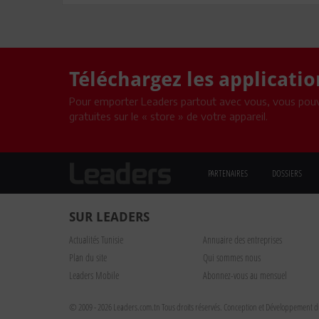
Téléchargez les applicati
Pour emporter Leaders partout avec vous, vous pouv
gratuites sur le « store » de votre appareil.
PARTENAIRES
DOSSIERS
SUR LEADERS
Actualités Tunisie
Annuaire des entreprises
Plan du site
Qui sommes nous
Leaders Mobile
Abonnez-vous au mensuel
© 2009 - 2026 Leaders.com.tn Tous droits réservés.
Conception et Développement du