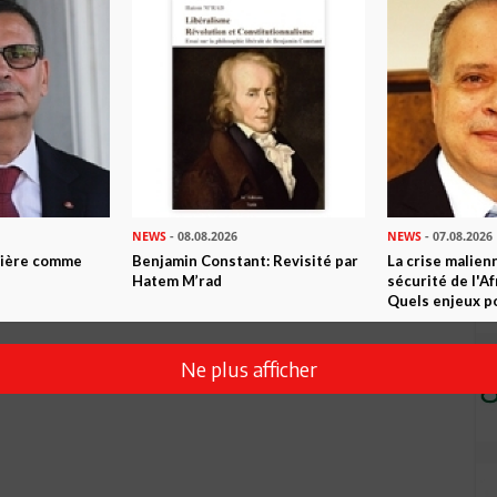
NEWS
- 08.08.2026
NEWS
- 07.08.2026
ntière comme
Benjamin Constant: Revisité par
La crise malien
Hatem M’rad
sécurité de l'A
Quels enjeux po
Ne plus afficher