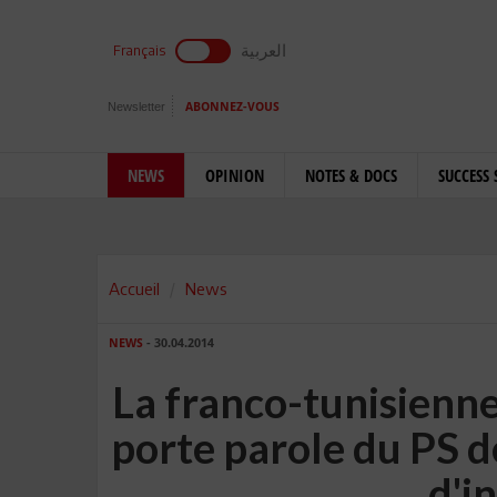
العربية
Français
Newsletter
ABONNEZ-VOUS
NEWS
OPINION
NOTES & DOCS
SUCCESS 
Accueil
News
NEWS
- 30.04.2014
La franco-tunisienn
porte parole du PS d
d'i