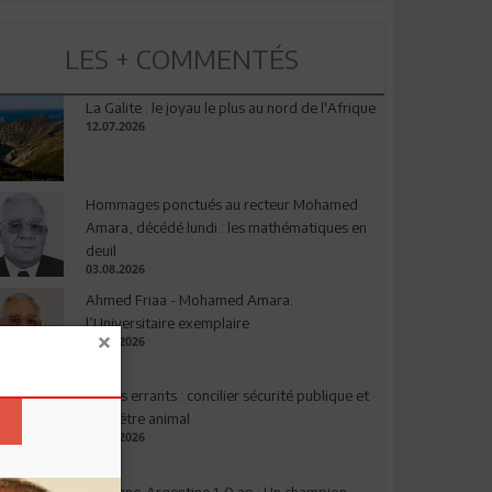
LES + COMMENTÉS
La Galite : le joyau le plus au nord de l'Afrique
12.07.2026
Hommages ponctués au recteur Mohamed
Amara, décédé lundi : les mathématiques en
deuil
03.08.2026
Ahmed Friaa - Mohamed Amara:
l’Universitaire exemplaire
04.08.2026
Chiens errants : concilier sécurité publique et
bien-être animal
17.07.2026
Espagne-Argentine 1-0 ap : Un champion