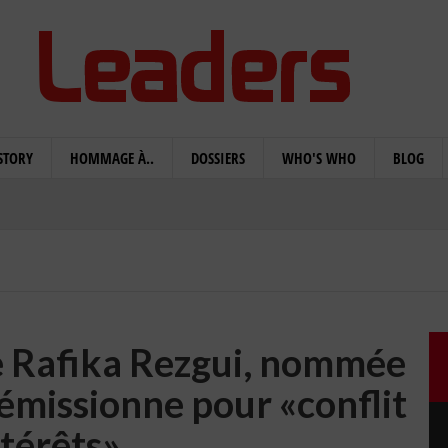
STORY
HOMMAGE À..
DOSSIERS
WHO'S WHO
BLOG
e Rafika Rezgui, nommée
émissionne pour «conflit
ntérêts»