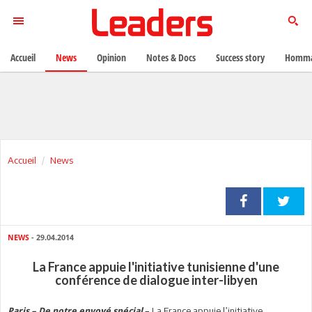
Accueil
News
Opinion
Notes & Docs
Success story
Homma
Accueil
News
NEWS
- 29.04.2014
La France appuie l'initiative tunisienne d'une
conférence de dialogue inter-libyen
La France appuie l’initiative
Paris – De notre envoyé spécial
–