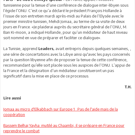
tunisienne pour la tenue d’une conférence de dialogue inter-libyen sous
l’égide l’ONU. C’est ce qu’a déclaré le président François Hollande à
l’issue de son entretien mardi après-midi au Palais de l’Elysée avec le
premier ministre tunisien, Mehdi Jomaa, au terme de sa visite de deux
jours en France. «Je plaiderai auprès du secrétaire général de l’ONU, M.
Ban Ki-moon, a indiqué Hollande, pour qu’un médiateur de haut niveau
soit nommé en vue de préparer et faciliter ce dialogue».
La Tunisie, apprend
avait entrepris depuis quelques semaines, ,
Leaders,
une série de concertations avec la Libye ainsi qu'avec les pays concernés
par la question libyenne afin de proposer la tenue de cette conférence,
recommandant qu’elle soit placée sous les auspices de l’ONU. L’appui de
la France et la désignation d’un médiateur constitueront un pas
significatif dans la mise en place de ce processus.
T.H.
Lire aussi
Jomaa au micro d'Elkabbach sur Europe 1 : Pas de l'aide mais de la
coopération
Bassem Belhaj Yayha: mutilé au Chaambi, il se prépare en France pour
reprendre le combat