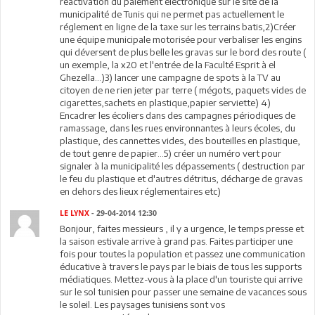
réactivation du paiement électronique sur le site de la
municipalité de Tunis qui ne permet pas actuellement le
réglement en ligne de la taxe sur les terrains batis,2)Créer
une équipe municipale motorisée pour verbaliser les engins
qui déversent de plus belle les gravas sur le bord des route (
un exemple, la x20 et l'entrée de la Faculté Esprit à el
Ghezella...)3) lancer une campagne de spots à la TV au
citoyen de ne rien jeter par terre ( mégots, paquets vides de
cigarettes,sachets en plastique,papier serviette) 4)
Encadrer les écoliers dans des campagnes périodiques de
ramassage, dans les rues environnantes à leurs écoles, du
plastique, des cannettes vides, des bouteilles en plastique,
de tout genre de papier...5) créer un numéro vert pour
signaler à la municipalité les dépassements ( destruction par
le feu du plastique et d'autres détritus, décharge de gravas
en dehors des lieux réglementaires etc)
LE LYNX
- 29-04-2014 12:30
Bonjour, faites messieurs , il y a urgence, le temps presse et
la saison estivale arrive à grand pas. Faites participer une
fois pour toutes la population et passez une communication
éducative à travers le pays par le biais de tous les supports
médiatiques. Mettez-vous à la place d'un touriste qui arrive
sur le sol tunisien pour passer une semaine de vacances sous
le soleil. Les paysages tunisiens sont vos