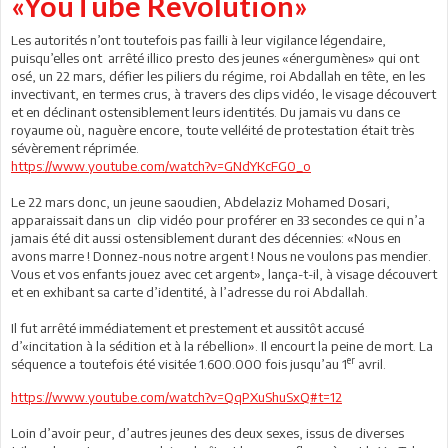
«YouTube Revolution»
Les autorités n’ont toutefois pas failli à leur vigilance légendaire,
puisqu’elles ont arrêté illico presto des jeunes «énergumènes» qui ont
osé, un 22 mars, défier les piliers du régime, roi Abdallah en tête, en les
invectivant, en termes crus, à travers des clips vidéo, le visage découvert
et en déclinant ostensiblement leurs identités. Du jamais vu dans ce
royaume où, naguère encore, toute velléité de protestation était très
sévèrement réprimée.
https://www.youtube.com/watch?v=GNdYKcFG0_o
Le 22 mars donc, un jeune saoudien, Abdelaziz Mohamed Dosari,
apparaissait dans un clip vidéo pour proférer en 33 secondes ce qui n’a
jamais été dit aussi ostensiblement durant des décennies: «Nous en
avons marre ! Donnez-nous notre argent ! Nous ne voulons pas mendier.
Vous et vos enfants jouez avec cet argent», lança-t-il, à visage découvert
et en exhibant sa carte d’identité, à l’adresse du roi Abdallah.
Il fut arrêté immédiatement et prestement et aussitôt accusé
d’«incitation à la sédition et à la rébellion». Il encourt la peine de mort. La
er
séquence a toutefois été visitée 1.600.000 fois jusqu’au 1
avril.
https://www.youtube.com/watch?v=QqPXuShuSxQ#t=12
Loin d’avoir peur, d’autres jeunes des deux sexes, issus de diverses