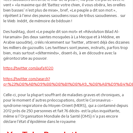
vent » «la maxime qui dit ‘Battez votre chien, il vous obéira, les oreilles
bien basses’ n’est plus de mise», bref, «Le peuple a dit son mot »,
répètent à l’envi des jeunes saoudiens issus de tribus saoudiennes… sur
le Web. Inédit, de mémoire de bédouin !
Des hashtag, dont «Le peuple dit son mot» et «Révolution Bilad Al-
Haramaïn» (les deux saintes mosquées à La Mecque et à Médine, en
Arabie saoudite), créés récemment sur Twitter, attirent déjà des dizaines
les milliers de gazouillis. Les twitteurs sont jeunes, instruits, parfois trop
bien, mais surtout «déterminés», disent-ils, à en découdre avec la
gérontocratie au pouvoir.
https://twitter.com/aafa1020
https://twitter.com/search?
q=%23%D8%AB%D9%88%D8%B1%D8%A9_%D8%A8%D9%84%D8
Celle-ci, pour la plupart souffrant de maladies graves et chroniques, a
pour le moment d’autres préoccupations, dont le Coronavirus -
syndrome respiratoire du Moyen-Orient (MERS), qui a contaminé depuis
2012 près de 250 personnes et fait 76 décès- est la plus inquiétante,
même si l’Organisation Mondiale de la Santé (OMS) n’a pas encore
déclare l’état d’épidémie dans le royaume.