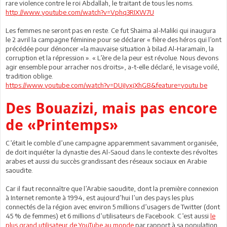
rare violence contre le roi Abdallah, le traitant de tous les noms.
http://www.youtube.com/watch?v=Vphq3RIXW7U
Les femmes ne seront pas en reste. Ce fut Shaima al-Maliki qui inaugura
le 2 avril la campagne féminine pour se déclarer « fière des héros qui l’ont
précédée pour dénoncer «la mauvaise situation à bilad Al-Haramaïn, la
corruption et la répression ». « L’ère de la peur est révolue. Nous devons
agir ensemble pour arracher nos droits», a-t-elle déclaré, le visage voilé,
tradition oblige.
https://www.youtube.com/watch?v=DUiJvxjXhG8&feature=youtu.be
Des Bouazizi, mais pas encore
de «Printemps»
C’était le comble d’une campagne apparemment savamment organisée,
de doit inquiéter la dynastie des Al-Saoud dans le contexte des révoltes
arabes et aussi du succès grandissant des réseaux sociaux en Arabie
saoudite.
Car il faut reconnaître que l’Arabie saoudite, dont la première connexion
à Internet remonte à 1994, est aujourd’hui l’un des pays les plus
connectés de la région avec environ 5 millions d’usagers de Twitter (dont
45 % de femmes) et 6 millions d’utilisateurs de Facebook. C’est aussi
le
plus grand utilisateur de YouTube au monde
par rapport à sa population