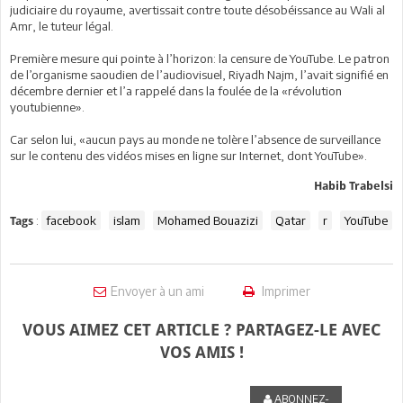
judiciaire du royaume, avertissait contre toute désobéissance au Wali al
Amr, le tuteur légal.
Première mesure qui pointe à l’horizon: la censure de YouTube. Le patron
de l’organisme saoudien de l’audiovisuel, Riyadh Najm, l’avait signifié en
décembre dernier et l’a rappelé dans la foulée de la «révolution
youtubienne».
Car selon lui, «aucun pays au monde ne tolère l’absence de surveillance
sur le contenu des vidéos mises en ligne sur Internet, dont YouTube».
Habib Trabelsi
:
facebook
islam
Mohamed Bouazizi
Qatar
r
YouTube
Tags
Envoyer à un ami
Imprimer
VOUS AIMEZ CET ARTICLE ? PARTAGEZ-LE AVEC
VOS AMIS !
ABONNEZ-