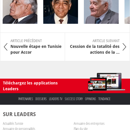
ARTICLE PRÉCÉDENT
ARTICLE SUIVANT
Nouvelle étape en Tunisie
Cession de la totalité des
pour Accor
actions de la ...
Téléchargez les applications
Leaders
PARTENAIRES
DOSSIERS
LEADERS TV
SUCCESS STORY
OPINIONS
TENDANCE
SUR LEADERS
Actualités Tunisie
Annuaire des entreprises
Annuaire de personnalités
Plan du site