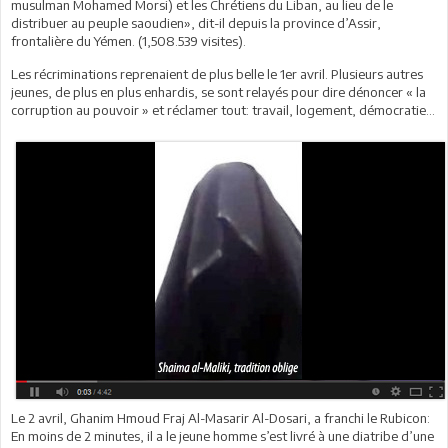
musulman Mohamed Morsi) et les Chrétiens du Liban, au lieu de le
distribuer au peuple saoudien», dit-il depuis la province d’Assir,
frontalière du Yémen. (1,508.539 visites).
Les récriminations reprenaient de plus belle le 1er avril. Plusieurs autres
jeunes, de plus en plus enhardis, se sont relayés pour dire dénoncer « la
corruption au pouvoir » et réclamer tout: travail, logement, démocratie...
Le 2 avril, Ghanim Hmoud Fraj Al-Masarir Al-Dosari, a franchi le Rubicon:
En moins de 2 minutes, il a le jeune homme s’est livré à une diatribe d’une