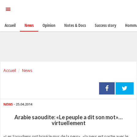
Accueil
News
Opinion
Notes & Docs
Success story
Homma
Accueil
News
NEWS
- 25.04.2014
Arabie saoudite: «Le peuple a dit son mot»…
virtuellement
«Les Saoudiens ont brisé le mur de la peur», «la peur est partie avec le