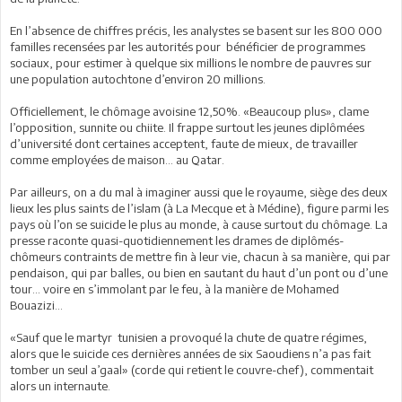
En l’absence de chiffres précis, les analystes se basent sur les 800 000
familles recensées par les autorités pour bénéficier de programmes
sociaux, pour estimer à quelque six millions le nombre de pauvres sur
une population autochtone d’environ 20 millions.
Officiellement, le chômage avoisine 12,50%. «Beaucoup plus», clame
l’opposition, sunnite ou chiite. Il frappe surtout les jeunes diplômées
d’université dont certaines acceptent, faute de mieux, de travailler
comme employées de maison… au Qatar.
Par ailleurs, on a du mal à imaginer aussi que le royaume, siège des deux
lieux les plus saints de l’islam (à La Mecque et à Médine), figure parmi les
pays où l’on se suicide le plus au monde, à cause surtout du chômage. La
presse raconte quasi-quotidiennement les drames de diplômés-
chômeurs contraints de mettre fin à leur vie, chacun à sa manière, qui par
pendaison, qui par balles, ou bien en sautant du haut d’un pont ou d’une
tour... voire en s’immolant par le feu, à la manière de Mohamed
Bouazizi…
«Sauf que le martyr tunisien a provoqué la chute de quatre régimes,
alors que le suicide ces dernières années de six Saoudiens n’a pas fait
tomber un seul a’gaal» (corde qui retient le couvre-chef), commentait
alors un internaute.