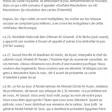
tribus du vaste royaume, lui emboîtant le pas, enflammèrent le YouTube,
dans ce qui a été convenu d’appeler «YouTube Revolution» ou «ID
Revolution» (la révolution des cartes d'identité).
Depuis, les clips vidéo se sont multipliées, les visites sur les réseaux
sociaux se comptant pas millions, à en croire les instigateurs de cette
«Intifada» électronique.
Le 23, Abdallah Mabrouk Ben Othman Al-Ghamdi, d’Al-Bicha (sud-ouest),
a apporté son soutien à Dosari et appelé d’autres à lui emboîter le pas.
(737.167 visites).
Le 27, Saoud Mordhi Al-Baidhani Al-Harbi, de Ryad, interpella le chef du
cabinet royal, Khaled Al-Twaijri, l’homme-lige du souverain saoudien, en
ces termes: «Nous réclamons nos droits d’une manière pacifique. Nous
voulons des logements. Nous voulons une vie décente. N'obligez pas les
gens à descendre dans la rue», dit-il avant de présenter sa carte
d’identité à plein écran.
Le 30, ce fut au tour d’Abderrahman Ali Ahmed Ghridi Al-Assiri, médecin
de profession, de lancer son attaque de 2,32 minutes. «Le problème est
en vous, Al-Saoud. Vous avez tout volé, jusqu’au nom de notre pays.
Vous vous êtes appropriés l’Islam que vous avez dénaturé. Quant au
pétrole, vous l’avez distribué aux ennemis de la nation, Sissi (ndlr : le
général Abdel Fattah Al-Sissi, qui a destitué le président égyptien frère