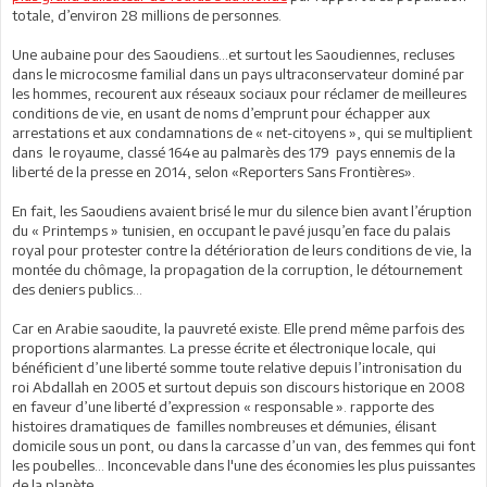
totale, d’environ 28 millions de personnes.
Une aubaine pour des Saoudiens…et surtout les Saoudiennes, recluses
dans le microcosme familial dans un pays ultraconservateur dominé par
les hommes, recourent aux réseaux sociaux pour réclamer de meilleures
conditions de vie, en usant de noms d’emprunt pour échapper aux
arrestations et aux condamnations de « net-citoyens », qui se multiplient
dans le royaume, classé 164e au palmarès des 179 pays ennemis de la
liberté de la presse en 2014, selon «Reporters Sans Frontières».
En fait, les Saoudiens avaient brisé le mur du silence bien avant l’éruption
du « Printemps » tunisien, en occupant le pavé jusqu’en face du palais
royal pour protester contre la détérioration de leurs conditions de vie, la
montée du chômage, la propagation de la corruption, le détournement
des deniers publics…
Car en Arabie saoudite, la pauvreté existe. Elle prend même parfois des
proportions alarmantes. La presse écrite et électronique locale, qui
bénéficient d’une liberté somme toute relative depuis l’intronisation du
roi Abdallah en 2005 et surtout depuis son discours historique en 2008
en faveur d’une liberté d’expression « responsable ». rapporte des
histoires dramatiques de familles nombreuses et démunies, élisant
domicile sous un pont, ou dans la carcasse d’un van, des femmes qui font
les poubelles… Inconcevable dans l'une des économies les plus puissantes
de la planète.