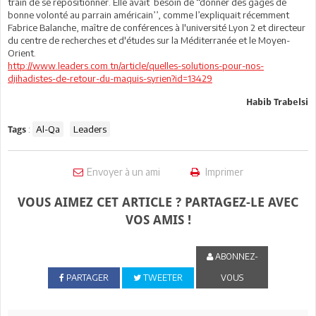
train de se repositionner. Elle avait besoin de ‘‘donner des gages de
bonne volonté au parrain américain’’, comme l’expliquait récemment
Fabrice Balanche, maître de conférences à l'université Lyon 2 et directeur
du centre de recherches et d'études sur la Méditerranée et le Moyen-
Orient.
http://www.leaders.com.tn/article/quelles-solutions-pour-nos-
djihadistes-de-retour-du-maquis-syrien?id=13429
Habib Trabelsi
:
Al-Qa
Leaders
Tags
Envoyer à un ami
Imprimer
VOUS AIMEZ CET ARTICLE ? PARTAGEZ-LE AVEC
VOS AMIS !
ABONNEZ-
PARTAGER
TWEETER
VOUS