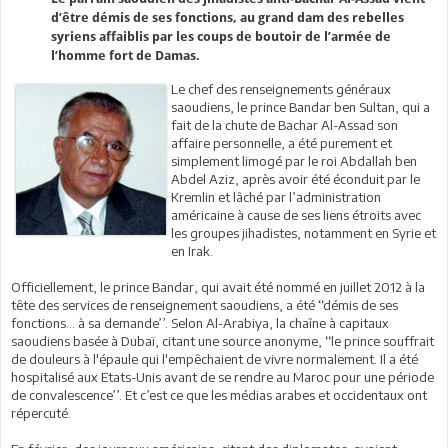
d’être démis de ses fonctions, au grand dam des rebelles
syriens affaiblis par les coups de boutoir de l’armée de
l’homme fort de Damas.
Le chef des renseignements généraux
saoudiens, le prince Bandar ben Sultan, qui a
fait de la chute de Bachar Al-Assad son
affaire personnelle, a été purement et
simplement limogé par le roi Abdallah ben
Abdel Aziz, après avoir été éconduit par le
Kremlin et lâché par l’administration
américaine à cause de ses liens étroits avec
les groupes jihadistes, notamment en Syrie et
en Irak.
Officiellement, le prince Bandar, qui avait été nommé en juillet 2012 à la
tête des services de renseignement saoudiens, a été ‘‘démis de ses
fonctions… à sa demande’’. Selon Al-Arabiya, la chaîne à capitaux
saoudiens basée à Dubaï, citant une source anonyme, ‘‘le prince souffrait
de douleurs à l'épaule qui l'empêchaient de vivre normalement. Il a été
hospitalisé aux Etats-Unis avant de se rendre au Maroc pour une période
de convalescence’’. Et c’est ce que les médias arabes et occidentaux ont
répercuté.