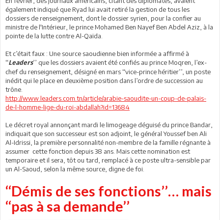
En février, des journaux américains, citant des diplomates, avaient
également indiqué que Ryad lui avait retiré la gestion de tous les
dossiers de renseignement, dont le dossier syrien, pour la confier au
ministre de l'Intérieur, le prince Mohamed Ben Nayef Ben Abdel Aziz, à la
pointe de la lutte contre Al-Qaïda.
Et c’était faux : Une source saoudienne bien informée a affirmé à
‘‘
’’ que les dossiers avaient été confiés au prince Moqren, l’ex-
Leaders
chef du renseignement, désigné en mars ‘‘vice-prince héritier’’, un poste
inédit qui le place en deuxième position dans l’ordre de succession au
trône.
http://www.leaders.com.tn/article/arabie-saoudite-un-coup-de-palais-
de-l-homme-lige-du-roi-abdallah?id=13684
Le décret royal annonçant mardi le limogeage déguisé du prince Bandar,
indiquait que son successeur est son adjoint, le général Youssef ben Ali
Al-Idrissi, la première personnalité non-membre de la famille régnante à
assumer cette fonction depuis 38 ans. Mais cette nomination est
temporaire et il sera, tôt ou tard, remplacé à ce poste ultra-sensible par
un Al-Saoud, selon la même source, digne de foi.
‘‘Démis de ses fonctions’’… mais
‘‘pas à sa demande’’