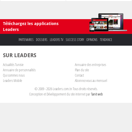
Téléchargez les applications
Leaders
PARTENAIRES
DOSSIERS
LEADERS TV
SUCCESS STORY
OPINIONS
TENDANCE
SUR LEADERS
Actualités Tunisie
Annuaire des entreprises
Annuaire de personnalités
Plan du site
Qui sommes nous
Contact
Leaders Mobile
Abonnez-vous au mensuel
© 2009 - 2026 Leaders.com.tn Tous droits réservés.
Conception et Développement du site internet par
Tanit web