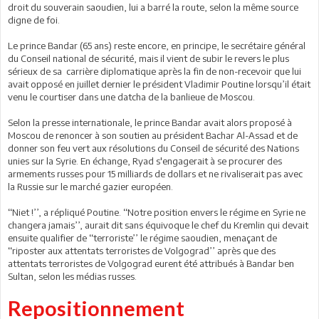
droit du souverain saoudien, lui a barré la route, selon la même source
digne de foi.
Le prince Bandar (65 ans) reste encore, en principe, le secrétaire général
du Conseil national de sécurité, mais il vient de subir le revers le plus
sérieux de sa carrière diplomatique après la fin de non-recevoir que lui
avait opposé en juillet dernier le président Vladimir Poutine lorsqu’il était
venu le courtiser dans une datcha de la banlieue de Moscou.
Selon la presse internationale, le prince Bandar avait alors proposé à
Moscou de renoncer à son soutien au président Bachar Al-Assad et de
donner son feu vert aux résolutions du Conseil de sécurité des Nations
unies sur la Syrie. En échange, Ryad s'engagerait à se procurer des
armements russes pour 15 milliards de dollars et ne rivaliserait pas avec
la Russie sur le marché gazier européen.
‘‘Niet !’’, a répliqué Poutine. ‘‘Notre position envers le régime en Syrie ne
changera jamais’’, aurait dit sans équivoque le chef du Kremlin qui devait
ensuite qualifier de ‘‘terroriste’’ le régime saoudien, menaçant de
‘‘riposter aux attentats terroristes de Volgograd’’ après que des
attentats terroristes de Volgograd eurent été attribués à Bandar ben
Sultan, selon les médias russes.
Repositionnement