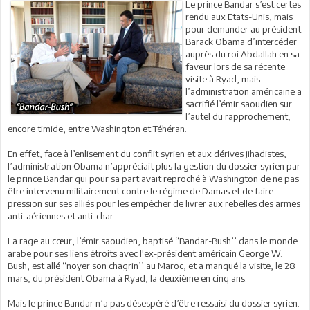
Le prince Bandar s’est certes
rendu aux Etats-Unis, mais
pour demander au président
Barack Obama d’intercéder
auprès du roi Abdallah en sa
faveur lors de sa récente
visite à Ryad, mais
l’administration américaine a
sacrifié l’émir saoudien sur
l’autel du rapprochement,
encore timide, entre Washington et Téhéran.
En effet, face à l’enlisement du conflit syrien et aux dérives jihadistes,
l’administration Obama n’appréciait plus la gestion du dossier syrien par
le prince Bandar qui pour sa part avait reproché à Washington de ne pas
être intervenu militairement contre le régime de Damas et de faire
pression sur ses alliés pour les empêcher de livrer aux rebelles des armes
anti-aériennes et anti-char.
La rage au cœur, l’émir saoudien, baptisé ‘‘Bandar-Bush’’ dans le monde
arabe pour ses liens étroits avec l'ex-président américain George W.
Bush, est allé ‘‘noyer son chagrin’’ au Maroc, et a manqué la visite, le 28
mars, du président Obama à Ryad, la deuxième en cinq ans.
Mais le prince Bandar n’a pas désespéré d’être ressaisi du dossier syrien.