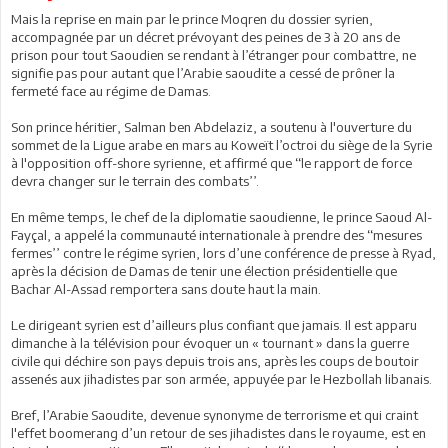
Mais la reprise en main par le prince Moqren du dossier syrien,
accompagnée par un décret prévoyant des peines de 3 à 20 ans de
prison pour tout Saoudien se rendant à l’étranger pour combattre, ne
signifie pas pour autant que l’Arabie saoudite a cessé de prôner la
fermeté face au régime de Damas.
Son prince héritier, Salman ben Abdelaziz, a soutenu à l'ouverture du
sommet de la Ligue arabe en mars au Koweït l’octroi du siège de la Syrie
à l'opposition off-shore syrienne, et affirmé que ‘‘le rapport de force
devra changer sur le terrain des combats’’.
En même temps, le chef de la diplomatie saoudienne, le prince Saoud Al-
Fayçal, a appelé la communauté internationale à prendre des ‘‘mesures
fermes’’ contre le régime syrien, lors d’une conférence de presse à Ryad,
après la décision de Damas de tenir une élection présidentielle que
Bachar Al-Assad remportera sans doute haut la main.
Le dirigeant syrien est d’ailleurs plus confiant que jamais. Il est apparu
dimanche à la télévision pour évoquer un « tournant » dans la guerre
civile qui déchire son pays depuis trois ans, après les coups de boutoir
assenés aux jihadistes par son armée, appuyée par le Hezbollah libanais.
Bref, l’Arabie Saoudite, devenue synonyme de terrorisme et qui craint
l'effet boomerang d’un retour de ses jihadistes dans le royaume, est en