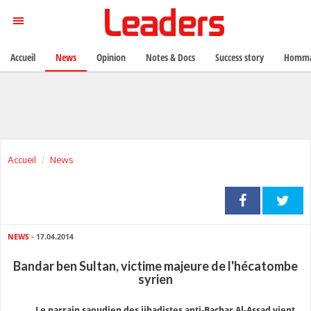
Accueil
News
Opinion
Notes & Docs
Success story
Homma
Accueil
News
NEWS
- 17.04.2014
Bandar ben Sultan, victime majeure de l'hécatombe
syrien
Le parrain saoudien des jihadistes anti-Bachar Al-Assad vient