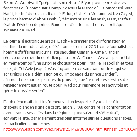
Selon Al-Arabiya, il ‘‘préparait son retour à Riyad pour reprendre les
fonctions qu’il continuait à remplir depuis le Maroc où il a rencontré Saad
Hariri, le chef du courant libanais Futur, et cheikh Mohammed ben Zayed,
le prince héritier d'Abou Dhabi’’, démentant ainsi les analyses ayant fait
état de l'éviction du prince Bandar et d’un tournant dans la politique
syrienne de Riyad.
Le journal électronique arabe, Elaph -le premier site d'information en
continu du monde arabe, créé à Londres en mai 2001 par le journaliste et
homme d'affaires et journaliste saoudien Osman el-Omeir, ancien
rédacteur en chef du quotidien panarabe Al-Chark al-Awsat- promettait
en même temps ‘‘une surprise choquante pour l’Iran, le Hezbollah et tous
ceux, de Tel Aviv jusqu’à Washington, en passant par Londres, qui se
sont réjouis de la démission ou du limogeage du prince Bander’’,
affirmant de sources proches du pouvoir, que ‘‘le chef des services de
renseignement est en route pour Ryad pour reprendre ses activités et
gérer le dossier syrien’’.
Elaph démentait ainsi les ‘rumeurs selon lesquelles Ryad a hissé le
drapeau blanc en signe de capitulation’’. ‘‘Au contraire, la confrontation
avec l’Iran et ses alliés dans la région se poursuivra et s’étendra’’,
écrivait le site, généralement très bien informé sur les questions arabes,
en particulier saoudiennes.
http://www.elaph.com/Web/News/2014/3/889064.html#sthash.2dYU0LV