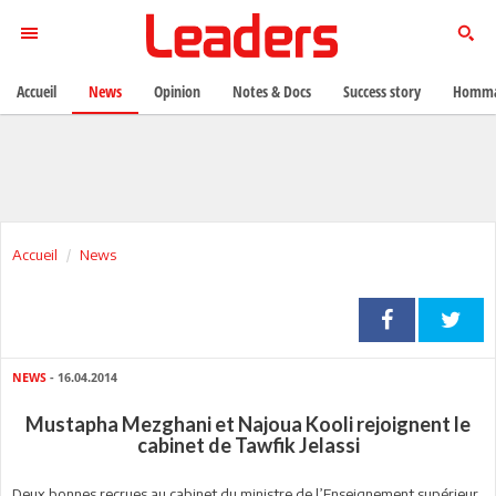
Accueil
News
Opinion
Notes & Docs
Success story
Homma
Accueil
News
NEWS
- 16.04.2014
Mustapha Mezghani et Najoua Kooli rejoignent le
cabinet de Tawfik Jelassi
Deux bonnes recrues au cabinet du ministre de l’Enseignement supérieur,