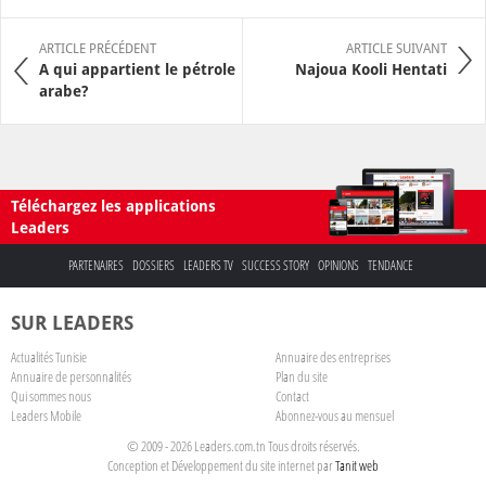
ARTICLE PRÉCÉDENT
ARTICLE SUIVANT
A qui appartient le pétrole
Najoua Kooli Hentati
arabe?
Téléchargez les applications
Leaders
PARTENAIRES
DOSSIERS
LEADERS TV
SUCCESS STORY
OPINIONS
TENDANCE
SUR LEADERS
Actualités Tunisie
Annuaire des entreprises
Annuaire de personnalités
Plan du site
Qui sommes nous
Contact
Leaders Mobile
Abonnez-vous au mensuel
© 2009 - 2026 Leaders.com.tn Tous droits réservés.
Conception et Développement du site internet par
Tanit web