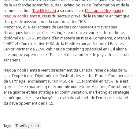
de la Recherche scientifique, des Technologies de l’information et de la
communication.
Tawfik Jelassi
a su convaincre
Mustapha Mezghani
et
Najoua Kooli Hentati
, issus du secteur privé, de le rejoindre en tant que
chargés de mission, pour la composantes TICS.
Mezghani, que les lecteurs de Leaders connaissent à travers ses
chroniques bien inspirées, est ingénieur concepteur en informatique,
diplômé de l’ENSI, titulaire d’un mastère en It et e-Commerce, obtenu à
l’IHEC et d’un executive MBA de la Mediterranean School of Business.
Senior Partner de 2CW, cabinet de consulting spécialisé en IT, il aligne
une longue expérience en Tunisie et dans nombre de pays africains sub-
sahariens.
Najoua Kooli Hentati vient directement du Canada, riche de plus de 18
ans d’expérience. Diplômée de l’Institut des Hautes Etudes Commerciales
de Carthage, enchaînant sur un MSC de HEC Montréal en 1994, elle est
spécialisée en marketing et économie numérique. A la fois, Consultante,
enseignante et fine stratège en communication, marketing et stratégie
numérique, elle sera chargée, au sein du cabinet, de l’entreprenariat et
du développement des TICS.
:
Tawfik Jelassi
Tags