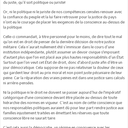
du juste, qu’il soit politique ou juriste!
Or, ni le politique ni le juriste de nos compétences censées renouer avec
la confiance du peuple et la lui faire retrouver pour la justice du pays
n’ont eu le courage de placer les exigences de la conscience au-dessus de
la politique.
Celle-ci commandait, à titre personnel pour le moins, de dire tout le mal
qu’on est en droit de penser de la dernière décision de notre justice
militaire. Cela n’aurait nullement été s’immiscer dans le cours d’une
institution indépendante, plutôt assumer un devoir civique s'imposant
d'autant plus que l'on est placé aux plus hautes responsabilités d’un État.
Surtout que l’on veut cet État de droit, donc d'abord juste afin d’être un
jour démocratique. Cela suppose de ne pas relativiser la douleur de ceux
qui gardent leur droit au prix moral et non point juste pécuniaire de leur
peine. Car la réparation des vraies peines est dans une justice sans calculs
ni arrière-pensées.
Ni la politique ni le droit ne doivent se passer aujourd’hui de l'impératif
catégorique d'une conscience devant être placée au-dessus de toute
hiérarchie des normes en vigueur. C’est au nom de cette conscience que
nos responsables politiques auraient dû pour leur part rendre justice aux
familles injustement traitées en émettant les réserves que toute
conscience libre ne saurait taire.
C’est cela aussi la démocratie, un régime en congruence avec les