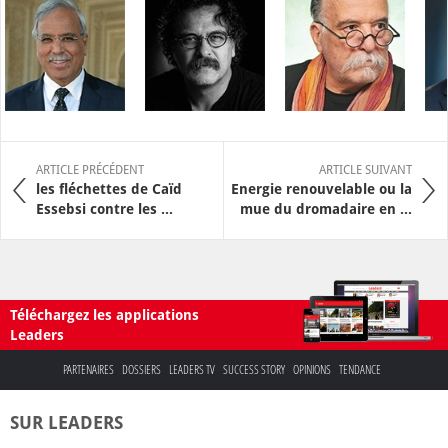
ARTICLE PRÉCÉDENT
ARTICLE SUIVANT
les fléchettes de Caïd
Energie renouvelable ou la
Essebsi contre les ...
mue du dromadaire en ...
Téléchargez les applications
Leaders
PARTENAIRES
DOSSIERS
LEADERS TV
SUCCESS STORY
OPINIONS
TENDANCE
SUR LEADERS