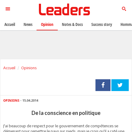
Accueil
News
Opinion
Notes & Docs
Success story
Homma
Accueil
Opinions
OPINIONS
- 15.04.2014
De la conscience en politique
J'ai beaucoup de respect pour le gouvernement de compétences se
démenant pour remettre le pays sur pieds, mais je crois qu'il a raté une