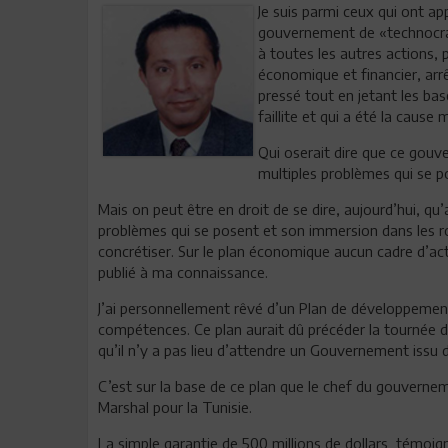
Je suis parmi ceux qui ont a
gouvernement de «technocrate
à toutes les autres actions, 
économique et financier, arrê
pressé tout en jetant les b
faillite et qui a été la cause
Qui oserait dire que ce gou
multiples problèmes qui se p
Mais on peut être en droit de se dire, aujourd’hui, q
problèmes qui se posent et son immersion dans les rou
concrétiser. Sur le plan économique aucun cadre d’ac
publié à ma connaissance.
J’ai personnellement rêvé d’un Plan de développeme
compétences. Ce plan aurait dû précéder la tournée d
qu’il n’y a pas lieu d’attendre un Gouvernement issu d
C’est sur la base de ce plan que le chef du gouverneme
Marshal pour la Tunisie.
La simple garantie de 500 millions de dollars témoigne