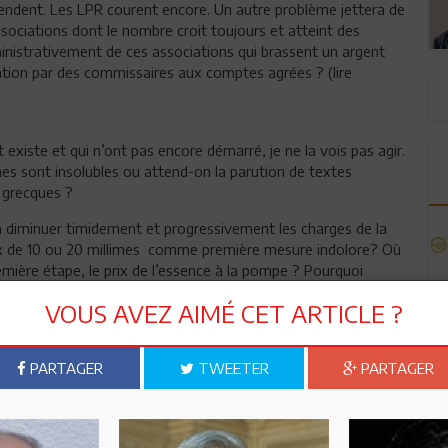
tendent. Les LPR courent encore. Un autre problème jettera de
associations dont le nombre croit toujours et atteint des
inistrativement de ces associations qui brassent un argent
ation par des commissaires aux comptes agrées ? (lire
 existe et qui n’ont pas encore démarré, je ne la vois pas agir.
èmes sont insolubles ou attend-on la parution de textes
s grecques ?
 à diminuer timidement et progressivement les charges de la
prix de 10 ou 20 millimes comme première mesure indolore? Où
remière étape, le prix de l’essence à la pompe ? Pourquoi
endre que le Gouvernement est décidé à s’engager,
VOUS AVEZ AIMÉ CET ARTICLE ?
t un mal nécessaire. Bien sûr que le SMIG devra être
r amortir quelque peu le choc des augmentations de prix. Que
PARTAGER
TWEETER
PARTAGER
arde-t-il à engager la réforme fiscale en commençant par
e secteur est à l’origine d’un réel manque à gagner fiscal ?
percepteurs à «presser» le contribuable.