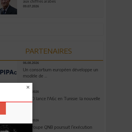
aux chiffres arabes
09.07.2026
PARTENAIRES
06.08.2026
Un consortium européen développe un
modèle de ...
04.08.2026
OPPO lance l'A6c en Tunisie: la nouvelle
...
29.07.2026
Le Groupe QNB poursuit l’exécution