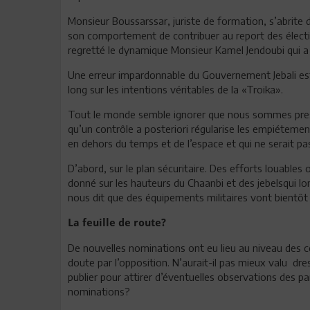
Monsieur Boussarssar, juriste de formation, s’abrite d
son comportement de contribuer au report des électi
regretté le dynamique Monsieur Kamel Jendoubi qui a
Une erreur impardonnable du Gouvernement Jebali est d
long sur les intentions véritables de la «Troika».
Tout le monde semble ignorer que nous sommes pressés
qu’un contrôle a posteriori régularise les empiéteme
en dehors du temps et de l’espace et qui ne serait p
D’abord, sur le plan sécuritaire. Des efforts louables
donné sur les hauteurs du Chaanbi et des jebelsqui l
nous dit que des équipements militaires vont bientôt 
La feuille de route?
De nouvelles nominations ont eu lieu au niveau des col
doute par l’opposition. N’aurait-il pas mieux valu dre
publier pour attirer d’éventuelles observations des pa
nominations?