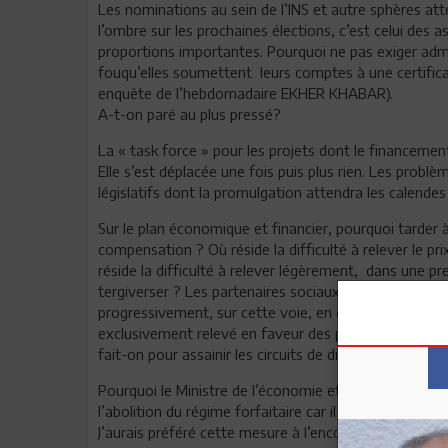
Les nominations au sein de l’INS et autre sphères at
l’ombre sur les prochaines élections, c’est celui des 
proportions importantes. Pourquoi ne pas exiger adm
fouqu’elles soumettent leurs comptes à une certific
enquête de l’hebdomadaire EKHER KHABAR).
A-t-on paré au plus pressé?
La « task force » pour les projets dont le financement
Elle s’est déplacée une fois puis plus rien. Les probl
législatifs dont la promulgation attendra les calende
Sur le plan économique et financier, pourquoi tarder
compensation ? Où réside la difficulté à relever le 
réside la difficulté à relever légèrement, dans une p
tergiverser ? Les partenaires sociaux doivent compr
progressivement, sur cette voie, en douceur, car c’es
exclusivement relevé en faveur des plus démunis pou
fait-on pour assainir les circuits de distribution?
Pourquoi le Ministre de l’économie et des finances t
l’abolition du régime forfaitaire car il est admis que c
J’aurais préféré cette mesure à l’encouragement des 