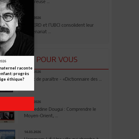
rigoureuse ...
24.07.2026
La BERD et l’UBCI consolident leur
partenariat ...
LU POUR VOUS
2026
maternel raconte
23.04.2026
enfant: progrès
Vient de paraître - «Dictionnaire des ...
ige éthique?
17.03.2026
Noureddine Dougui : Comprendre le
Moyen-Orient, ...
14.03.2026