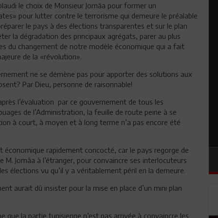
pplaudi le choix de Monsieur Jomâa pour former un
s» pour lutter contre le terrorisme qui demeure le préalable
préparer le pays à des élections transparentes et sur le plan
ter la dégradation des principaux agrégats, parer au plus
ases du changement de notre modèle économique qui a fait
 majeure de la «révolution».
vernement ne se démène pas pour apporter des solutions aux
osent? Par Dieu, personne de raisonnable!
u’après l’évaluation par ce gouvernement de tous les
ages de l’Administration, la feuille de route peine à se
tion à court, à moyen et à long terme n’a pas encore été
nt économique rapidement concocté, car le pays regorge de
e M. Jomâa à l’étranger, pour convaincre ses interlocuteurs
es élections vu qu’il y a véritablement péril en la demeure.
nt aurait dû insister pour la mise en place d’un mini plan
 que la partie tunisienne n’est pas arrivée à convaincre les