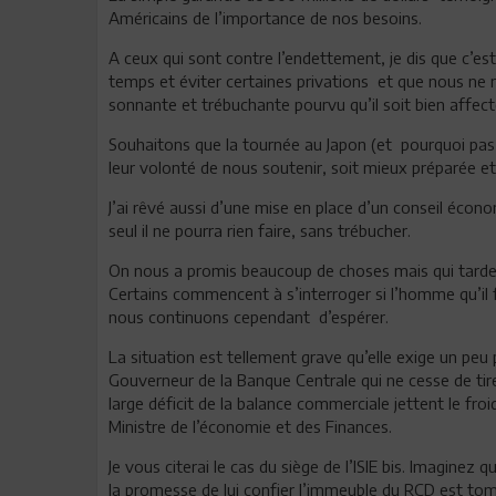
Américains de l’importance de nos besoins.
A ceux qui sont contre l’endettement, je dis que c’
temps et éviter certaines privations et que nous ne
sonnante et trébuchante pourvu qu’il soit bien affect
Souhaitons que la tournée au Japon (et pourquoi pas
leur volonté de nous soutenir, soit mieux préparée et 
J’ai rêvé aussi d’une mise en place d’un conseil écono
seul il ne pourra rien faire, sans trébucher.
On nous a promis beaucoup de choses mais qui tardent
Certains commencent à s’interroger si l’homme qu’il f
nous continuons cependant d’espérer.
La situation est tellement grave qu’elle exige un peu p
Gouverneur de la Banque Centrale qui ne cesse de tire
large déficit de la balance commerciale jettent le froi
Ministre de l’économie et des Finances.
Je vous citerai le cas du siège de l’ISIE bis. Imagine
la promesse de lui confier l’immeuble du RCD est tom