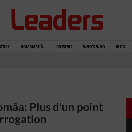
STORY
HOMMAGE À..
DOSSIERS
WHO'S WHO
BLOG
mâa: Plus d'un point
errogation