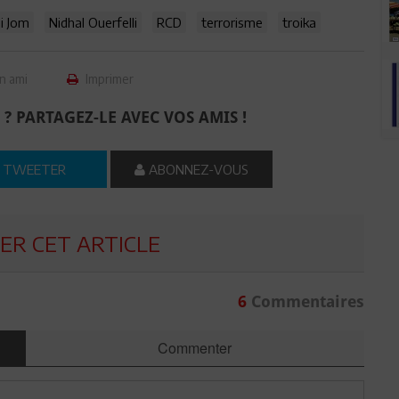
i Jom
Nidhal Ouerfelli
RCD
terrorisme
troika
n ami
Imprimer
 ? PARTAGEZ-LE AVEC VOS AMIS !
TWEETER
ABONNEZ-VOUS
R CET ARTICLE
6
Commentaires
Commenter