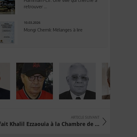
Hammam-Lif: Une ville qui cherche à
retrouver ...
10.03.2026
Mongi Chemli: Mélanges à lire
ARTICLE SUIVANT
ait Khalil Ezzaouia à la Chambre de ...