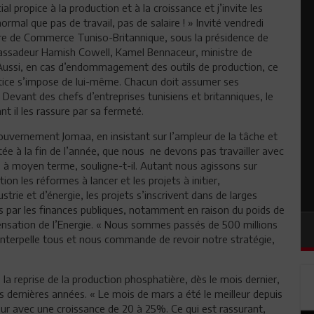
l propice à la production et à la croissance et j’invite les
ormal que pas de travail, pas de salaire ! » Invité vendredi
re de Commerce Tuniso-Britannique, sous la présidence de
assadeur Hamish Cowell, Kamel Bennaceur, ministre de
. « Aussi, en cas d’endommagement des outils de production, ce
 justice s’impose de lui-même. Chacun doit assumer ses
 Devant des chefs d’entreprises tunisiens et britanniques, le
 il les rassure par sa fermeté.
uvernement Jomaa, en insistant sur l’ampleur de la tâche et
itée à la fin de l’année, que nous ne devons pas travailler avec
à moyen terme, souligne-t-il. Autant nous agissons sur
n les réformes à lancer et les projets à initier,
strie et d’énergie, les projets s’inscrivent dans de larges
es par les finances publiques, notamment en raison du poids de
ensation de l’Energie. « Nous sommes passés de 500 millions
s interpelle tous et nous commande de revoir notre stratégie,
a reprise de la production phosphatière, dès le mois dernier,
ois dernières années. « Le mois de mars a été le meilleur depuis
tteur avec une croissance de 20 à 25%. Ce qui est rassurant,