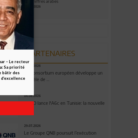
aux chiffres arabes
09.07.2026
PARTENAIRES
ar – Le recteur
06.08.2026
 Sa priorité
Un consortium européen développe un
e bâtir des
d’excellence
modèle de ...
04.08.2026
OPPO lance l'A6c en Tunisie: la nouvelle
...
29.07.2026
Le Groupe QNB poursuit l’exécution