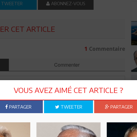
TWEETER
ABONNEZ-VOUS
R CET ARTICLE
1
Commentaire
Commenter
VOUS AVEZ AIMÉ CET ARTICLE ?
PARTAGER
TWEETER
PARTAGER