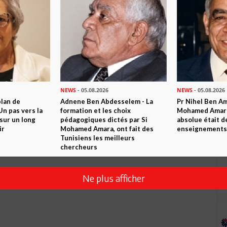
Envoyer
NEWS
- 05.08.2026
NEWS
- 05.08.2026
1)Pourquoi le litre de carburant en hors taxe en EUROPE
plan de
Adnene Ben Abdesselem - La
Pr Nihel Ben Am
n pas vers la
formation et les choix
Mohamed Amara:
 pompe en TUNISIE, 2) si les libyens ont contribué à 20 pour
sur un long
pédagogiques dictés par Si
absolue était d
n du carburant le dinar perd 30 pour cent de sa valeur par
ir
Mohamed Amara, ont fait des
enseignements 
E "à POUR CENT en 3 ans : pourquoi le chiffre de la
Tunisiens les meilleurs
???
chercheurs
Ne plus afficher