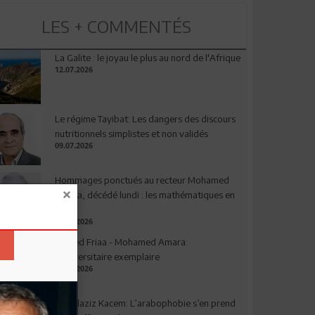
LES + COMMENTÉS
La Galite : le joyau le plus au nord de l'Afrique
12.07.2026
Le régime Tayibat: Les dangers des discours
nutritionnels simplistes et non validés
09.07.2026
Hommages ponctués au recteur Mohamed
Amara, décédé lundi : les mathématiques en
deuil
03.08.2026
Ahmed Friaa - Mohamed Amara:
l’Universitaire exemplaire
04.08.2026
Abdelaziz Kacem: L’arabophobie s’en prend