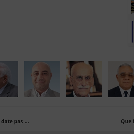
date pas ...
Que f