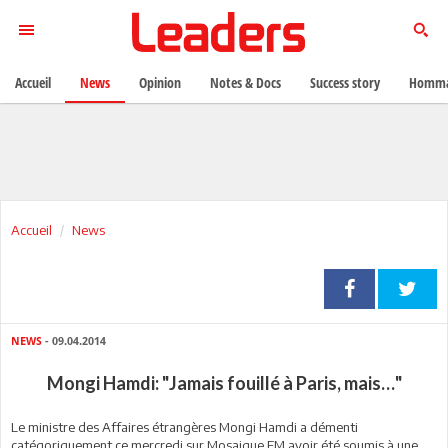
Accueil
News
Opinion
Notes & Docs
Success story
Homma
Accueil
News
NEWS
- 09.04.2014
Mongi Hamdi: "Jamais fouillé à Paris, mais…"
Le ministre des Affaires étrangères Mongi Hamdi a démenti
catégoriquement ce mercredi sur Mosaique FM avoir été soumis à une