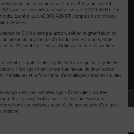
 relevé, lors de sa réunion du 27 mars 2014, que les états
ce 2013, ont fait ressortir un résultat net de 12.263.030 DT. Par
 remonté, quant à lui, à 43 368 428 DT comparé à son niveau
sion de 124%.
dividende de 0,210 dinars par action, soit en augmentation de
 au niveau du prospectus d’introduction en bourse, et de
nion de l’Assemblée Générale Ordinaire en date du jeudi 15
d’activité, le pôle Câble, le pôle Mécatronique et le pôle des
ations. Il est également présent au niveau de deux autres
es métalliques et la fabrication d’emballages primaires souples
développement des activités à plus forte valeur ajoutée
on. Il vise, ainsi, à offrir au client final une solution
ternationaliser certaines activités du groupe afin d’être plus
du marché.