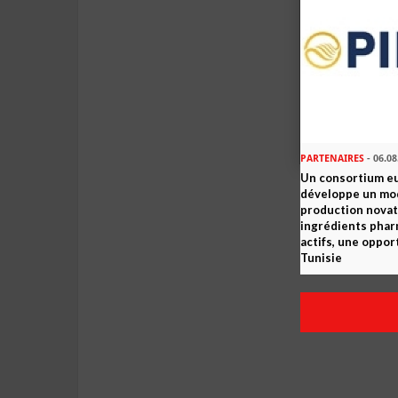
PARTENAIRES
- 06.08
Un consortium e
développe un mo
production novat
ingrédients pha
actifs, une oppor
Tunisie