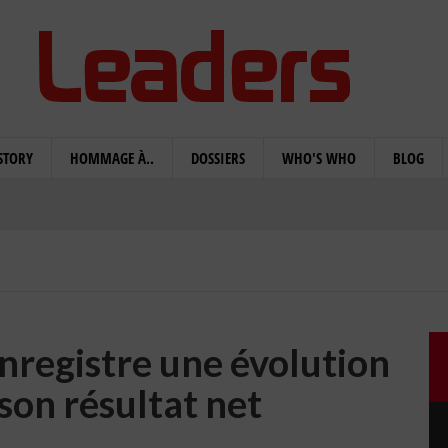
STORY
HOMMAGE À..
DOSSIERS
WHO'S WHO
BLOG
nregistre une évolution
son résultat net