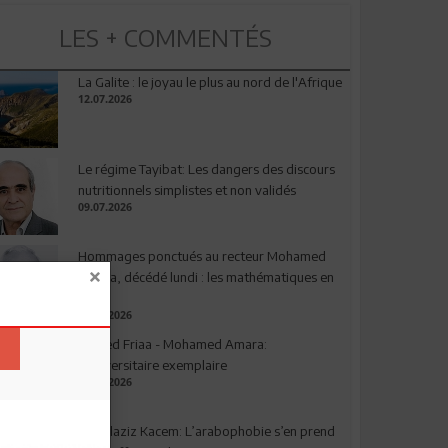
LES + COMMENTÉS
La Galite : le joyau le plus au nord de l'Afrique
12.07.2026
Le régime Tayibat: Les dangers des discours
nutritionnels simplistes et non validés
09.07.2026
Hommages ponctués au recteur Mohamed
Amara, décédé lundi : les mathématiques en
deuil
03.08.2026
Ahmed Friaa - Mohamed Amara:
l’Universitaire exemplaire
04.08.2026
Abdelaziz Kacem: L’arabophobie s’en prend