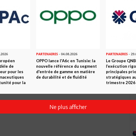
.2026
PARTENAIRES
- 04.08.2026
PARTENAIRES
- 29.
uropéen
OPPO lance l'A6c en Tunisie: la
Le Groupe QNB
dèle de
nouvelle référence du segment
l’exécution rig
eur pour les
d'entrée de gamme en matière
principales pri
rmaceutiques
de durabilité et de fluidité
stratégiques a
tunité pour la
trimestre 2026
Ne plus afficher