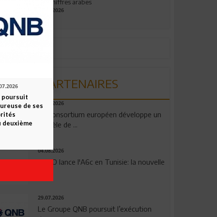
aux chiffres arabes
09.07.2026
PARTENAIRES
07.2026
 poursuit
06.08.2026
oureuse de ses
Un consortium européen développe un
orités
u deuxième
modèle de ...
04.08.2026
OPPO lance l'A6c en Tunisie: la nouvelle
...
29.07.2026
Le Groupe QNB poursuit l’exécution