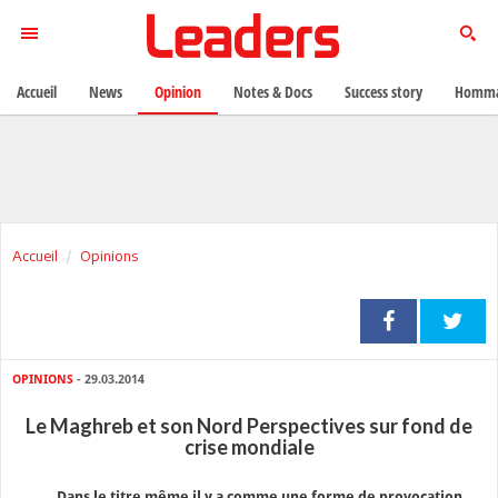
Accueil
News
Opinion
Notes & Docs
Success story
Homma
Accueil
Opinions
OPINIONS
- 29.03.2014
Le Maghreb et son Nord Perspectives sur fond de
crise mondiale
Dans le titre même il y a comme une forme de provocation,