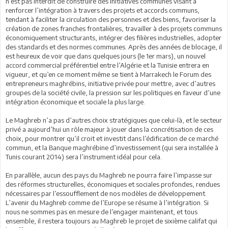
n’est pas interdit de construire des initiatives communes visant à
renforcer l’intégration à travers des projets et accords communs,
tendant à faciliter la circulation des personnes et des biens, favoriser la
création de zones franches frontalières, travailler à des projets communs
économiquement structurants, intégrer des filières industrielles, adopter
des standards et des normes communes. Après des années de blocage, il
est heureux de voir que dans quelques jours (le 1er mars), un nouvel
accord commercial préférentiel entre l’Algérie et la Tunisie entrera en
vigueur, et qu’en ce moment même se tient à Marrakech le Forum des
entrepreneurs maghrébins, initiative privée pour mettre, avec d’autres
groupes de la société civile, la pression sur les politiques en faveur d’une
intégration économique et sociale la plus large.
Le Maghreb n’a pas d’autres choix stratégiques que celui-là, et le secteur
privé a aujourd’hui un rôle majeur à jouer dans la concrétisation de ces
choix, pour montrer qu’il croit et investit dans l’édification de ce marché
commun, et la Banque maghrébine d’investissement (qui sera installée à
Tunis courant 2014) sera l’instrument idéal pour cela.
En parallèle, aucun des pays du Maghreb ne pourra faire l’impasse sur
des réformes structurelles, économiques et sociales profondes, rendues
nécessaires par l’essoufflement de nos modèles de développement.
L’avenir du Maghreb comme de l’Europe se résume à l’intégration. Si
nous ne sommes pas en mesure de l’engager maintenant, et tous
ensemble, il restera toujours au Maghreb le projet de sixième califat qui