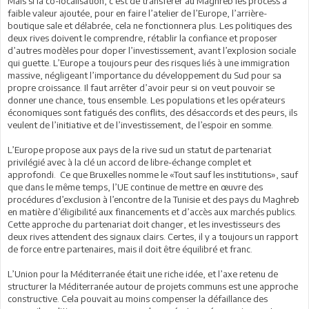
Mais si la co-localisation, c’est de transférer au Maghreb les process à
faible valeur ajoutée, pour en faire l’atelier de l’Europe, l’arrière-
boutique sale et délabrée, cela ne fonctionnera plus. Les politiques des
deux rives doivent le comprendre, rétablir la confiance et proposer
d’autres modèles pour doper l’investissement, avant l’explosion sociale
qui guette. L’Europe a toujours peur des risques liés à une immigration
massive, négligeant l’importance du développement du Sud pour sa
propre croissance. Il faut arrêter d’avoir peur si on veut pouvoir se
donner une chance, tous ensemble. Les populations et les opérateurs
économiques sont fatigués des conflits, des désaccords et des peurs, ils
veulent de l’initiative et de l’investissement, de l’espoir en somme.
L’Europe propose aux pays de la rive sud un statut de partenariat
privilégié avec à la clé un accord de libre-échange complet et
approfondi. Ce que Bruxelles nomme le «Tout sauf les institutions», sauf
que dans le même temps, l’UE continue de mettre en œuvre des
procédures d’exclusion à l’encontre de la Tunisie et des pays du Maghreb
en matière d’éligibilité aux financements et d’accès aux marchés publics.
Cette approche du partenariat doit changer, et les investisseurs des
deux rives attendent des signaux clairs. Certes, il y a toujours un rapport
de force entre partenaires, mais il doit être équilibré et franc.
L’Union pour la Méditerranée était une riche idée, et l’axe retenu de
structurer la Méditerranée autour de projets communs est une approche
constructive. Cela pouvait au moins compenser la défaillance des