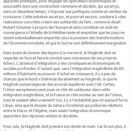
appareils politiques, pour engager les opérateurs économiques et
associatifs dans une construction commune et durable, qui aurait pu,
dans un deuxième temps, s’imposer aux politiques comme un vecteur de
croissance. Cette initiative aurait pu, et pourrait encore, conduire à «des
réalisations concrètes créant des solidarités de fait», comme le disait
Robert Schuman à propos de l’Europe et ainsi constituer un outil de
convergence à l’échelle de la Méditerranée et empêcher que les pays ne
soient individuellement emportés sous la pression des transformations
de l’économie mondiale, et que le Sud ne soit définitivement marginalisé.
Mais avant de donner des leçons à la rive nord, le Maghreb doit se
regarder en face et faire le constat sans concession de ses propres
échecs. L’absence d’intégration a des conséquences économiques et
sociales profondes. D’autant que, sans l’intégration maghrébine de 80
millions d’habitants au pouvoir d’achat en croissance, il y a peu de
chances que le Nord s’intéresse durablement au Maghreb, ni que le
Maghreb puisse négocier des accords équilibrés avec l’UE. Certes,
l’Union européenne peut jouer un rôle de catalyseur dans cette
intégration maghrébine, et la France un rôle moteur au sein de l’Union,
mais le veulent-elles vraiment? Oui, il y a l’instabilité que vit aujourd’hui la
Libye, ainsi que le dossier du Sahara Occidental qui pollue les relations
entre le Maroc et l’Algérie, mais seule l’intégration économique
apportera des réponses solides et durables.
Pour cela, le Maghreb doit prendre son destin en main. Car là non plus, il