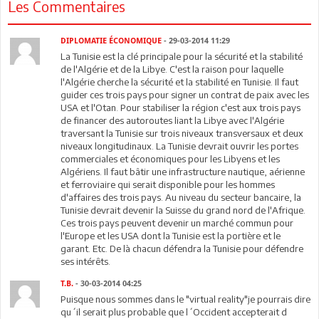
Les Commentaires
DIPLOMATIE ÉCONOMIQUE
- 29-03-2014 11:29
La Tunisie est la clé principale pour la sécurité et la stabilité
de l'Algérie et de la Libye. C'est la raison pour laquelle
l'Algérie cherche la sécurité et la stabilité en Tunisie. Il faut
guider ces trois pays pour signer un contrat de paix avec les
USA et l'Otan. Pour stabiliser la région c'est aux trois pays
de financer des autoroutes liant la Libye avec l'Algérie
traversant la Tunisie sur trois niveaux transversaux et deux
niveaux longitudinaux. La Tunisie devrait ouvrir les portes
commerciales et économiques pour les Libyens et les
Algériens. Il faut bâtir une infrastructure nautique, aérienne
et ferroviaire qui serait disponible pour les hommes
d'affaires des trois pays. Au niveau du secteur bancaire, la
Tunisie devrait devenir la Suisse du grand nord de l'Afrique.
Ces trois pays peuvent devenir un marché commun pour
l'Europe et les USA dont la Tunisie est la portière et le
garant. Etc. De là chacun défendra la Tunisie pour défendre
ses intérêts.
T.B.
- 30-03-2014 04:25
Puisque nous sommes dans le "virtual reality"je pourrais dire
qu´il serait plus probable que l´Occident accepterait d