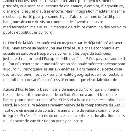
Aujourd’hui les riverains de la Méditerranée partagent les mêmes
priorités, que sont les questions de croissance, d’emploi, d’agriculture,
d’énergie, d’eau et d’autres encore. Mais l’intégration méditerranéenne
n’est une priorité pour personne. Il y a d’abord, comme je l’ai dit plus
haut, une absence de vision commune de l’avenir du bassin
méditerranéen, mais aussi un manque de culture commune des pouvoirs
publics et politiques du Nord.
Le Nord de la Méditerranée est en majeure partie déjà intégré à travers
l’UE. Mais est-ce un hasard, ou une fatalité, si la crise économique et
sociale en Europe a frappé plus durement les pays du Sud, ceux
justement qui forment l’Europe méditerranéenne? Ces pays qui auraient
pu (ou dû) œuvrer pour une intégration régionale méditerranéenne sont
aujourd’hui recroquevillés sur eux-mêmes, alors même que cette crise
devrait leur ouvrir les yeux sur une réalité géographique incontestable,
qui doit être consacrée en nécessité économique et sociale durable.
Aujourd’hui, le Sud a besoin de la demande du Nord, qui a lui-même
besoin de susciter une demande au Sud. Chacun a autant besoin de
l’autre pour optimiser son offre. Si le Sud a besoin de la technologie du
Nord, le Nord aura nécessairement besoin de la compétitivité du Sud. Il
faut être en mesure de construire une chaîne de valeurs commune et
intégrée. Si c’est là le sens du nouveau concept de co-localisation, alors
oui du point de vue du Sud, on peut y souscrire.