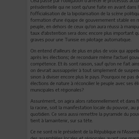
Cela passe par l'obligation d'arrêter le processus actue
présidentielle qui ne sont qu'une fuite en avant dans 
l'officialisation de la bipolarisation de la scène politi
formation d'une équipe de gouvernement stable en mes
peuple, en dehors de ceux qu'on aura réussi à manipu
taux d'abstention sera donc encore plus important que
graves pour une Tunisie en pilotage automatique.
On entend d'ailleurs de plus en plus de voix qui app
après les élections; de reconduire même l'actuel gou
compétence. Et ils sont raison, sauf qu'on ne fait ain
on devrait aussiappeler à tout simplement de suspendr
sinon à diviser encore plus le pays. Pourquoi ne pas 
élections de nature à réconcilier le peuple avec ses él
municipales et régionales?
Assurément, on agira alors rationnellement et dans l'
la racine, soit la manifestation locale du pouvoir, au 
quotidien. Ce sera aussi remettre la pyramide du pou
tient à lamaintenir, sur sa tête.
Ce ne sont ni le président de la République ni l'Asse
des assemblées locales et régionales ayant une marge 