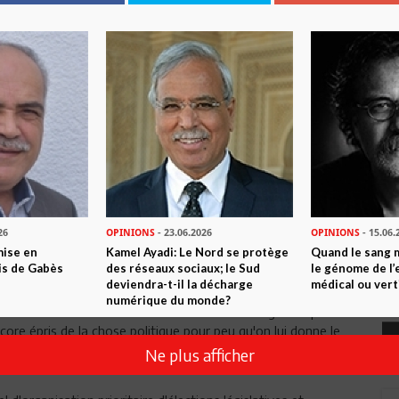
er les enseignements du premier tour des élections municipales
e de nous que d'aucuns considèrent encore comme une mère
tefois, que la tendance donnée au premier tour est
second.
record d'abstention manifestant non plus un désintérêt de la
t une défiance et un rejet. Etcela profite à la frange
tique, celle qui se manifeste par la diabolisation d'autrui et par
ce en temps de crise morale. C'est d'ailleurs la crise morale
s qu'une crise du pouvoir, socialiste en l'occurrence. Il s'agit
 politiciens veulent reproduire en Tunisie.
téresser l'électeur. Or, comme le dégoût du politique est à son
26
OPINIONS
- 23.06.2026
OPINIONS
- 15.06.
 ne se traduisant pas concrètement par un pouvoir réel
mise en
Kamel Ayadi: Le Nord se protège
Quand le sang 
s à la politique devenue affaire de mercenaires et de
is de Gabès
des réseaux sociaux; le Sud
le génome de l’
deviendra-t-il la décharge
médical ou vert
numérique du monde?
scrutin taillé sur mesure sur les ambitions des grands partis et
ncore épris de la chose politique pour peu qu'on lui donne le
eilles s'il pouvait le faire véritablement, revitalisant du coup
Ne plus afficher
er.