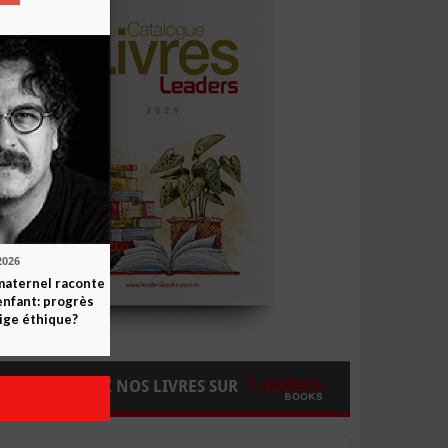
2026
maternel raconte
enfant: progrès
ige éthique?
COMMANDEZ NOS LIVRES SUR