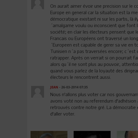
On aurait aimer évoir une precision sur le c
Europe en general car la situation est la 
démocratique existant ni sur les partis, là i
´amalgame voulu ou inconscient que font les 
société; en clair les électeurs pensent que le
Francais ou Européens ont traversé un long 
´Europeen est capable de gerer sa vie en to
Tunisien n´a pas traversées encore; c´est 
ratrapper. Après on verrait si on pourrait f
alors qu´il ne sont plus au pouvoir, attenti
quand vous parlez de la loyauté des dirigea
électeurs le rencontrent aussi.
JEAN
- 26-03-2014 07:35
Nous n'allons plus voter car nos gouvernan
avons voté non au referendum d'adhésion à
retrouvés contre notre gré. La démocratie e
d'aller voter.