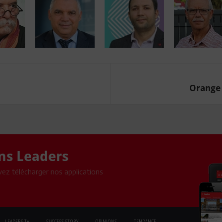
Orange T
ons Leaders
ez télécharger nos applications
LEADERS TV
SUCCESS STORY
OPINIONS
TENDANCE