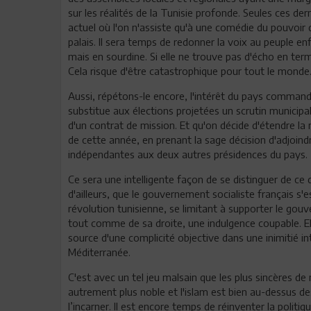
sur les réalités de la Tunisie profonde. Seules ces d
actuel où l'on n'assiste qu'à une comédie du pouvoir 
palais. Il sera temps de redonner la voix au peuple enfa
mais en sourdine. Si elle ne trouve pas d'écho en terme
Cela risque d'être catastrophique pour tout le monde
Aussi, répétons-le encore, l'intérêt du pays commande
substitue aux élections projetées un scrutin municipal
d'un contrat de mission. Et qu'on décide d'étendre l
de cette année, en prenant la sage décision d'adjoi
indépendantes aux deux autres présidences du pays.
Ce sera une intelligente façon de se distinguer de ce 
d'ailleurs, que le gouvernement socialiste français s'
révolution tunisienne, se limitant à supporter le gou
tout comme de sa droite, une indulgence coupable. Ell
source d'une complicité objective dans une inimitié i
Méditerranée.
C'est avec un tel jeu malsain que les plus sincères de 
autrement plus noble et l'islam est bien au-dessus d
l’incarner. Il est encore temps de réinventer la politi