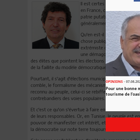
Il est certes trop tôt de tir
en France, ce pays si proch
patrie putative. On sait, tou
généralement confirmée au 
Qu'en est-il alors? Un taux 
chose publique, mais carrémen
extrémiste de l'échiquier poli
une démagogie toujours effica
des élites que pointent les élections en France bien plu
de la faillite du modèle démocratique français que nos
Pourtant, il s'agit d'élections municipales censées in
OPINIONS
- 07.08.20
comble, le formalisme des mécanismes démocratiques
Pour une bonne 
reconnu au peuple, celui-ci se rebiffe et tourne le do
tourisme de l’oas
contrebandiers des voies populaires.
Et c'est ce qu'on s'évertue à faire en Tunisie avec un 
de leurs responsables. Or, en Tunisie, le peuple est e
pouvoir de manifester cet intérêt, et il ferait des merv
la démocratie sur note terre toujours capable d'innov