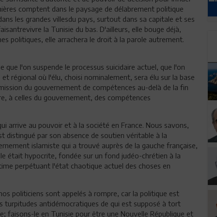
ernières comptent dans le paysage de délabrement politique
dans les grandes villesdu pays, surtout dans sa capitale et ses
isantrevivre la Tunisie du bas. D'ailleurs, elle bouge déjà,
s politiques, elle arrachera le droit à la parole autrement.
.
 que l'on suspende le processus suicidaire actuel, que l'on
 et régional où l'élu, choisi nominalement, sera élu sur la base
a mission du gouvernement de compétences au-delà de la fin
ndre, à celles du gouvernement, des compétences
qui arrive au pouvoir et à la société en France. Nous savons,
est distingué par son absence de soutien véritable à la
vernement islamiste qui a trouvé auprès de la gauche française,
e était hypocrite, fondée sur un fond judéo-chrétien à la
ntime perpétuant l'état chaotique actuel des choses en
nos politiciens sont appelés à rompre, car la politique est
es turpitudes antidémocratiques de qui est supposé à tort
que; faisons-le en Tunisie pour être une Nouvelle République et