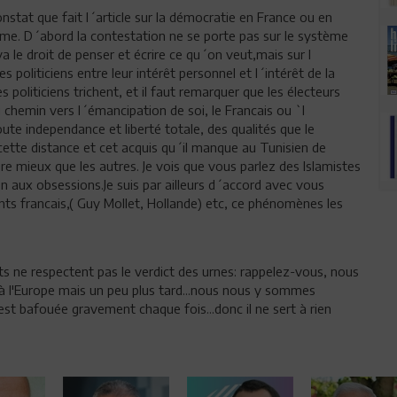
onstat que fait l´article sur la démocratie en France ou en
meme. D´abord la contestation ne se porte pas sur le système
lya le droit de penser et écrire ce qu´on veut,mais sur l
politiciens entre leur intérêt personnel et l´intérêt de la
s politiciens trichent, et il faut remarquer que les électeurs
chemin vers l´émancipation de soi, le Francais ou `l
ute independance et liberté totale, des qualités que le
cette distance et cet acquis qu´il manque au Tunisien de
aire mieux que les autres. Je vois que vous parlez des Islamistes
on aux obsessions.Je suis par ailleurs d´accord avec vous
nts francais,( Guy Mollet, Hollande) etc, ce phénomènes les
ts ne respectent pas le verdict des urnes: rappelez-vous, nous
 l'Europe mais un peu plus tard...nous nous y sommes
st bafouée gravement chaque fois...donc il ne sert à rien