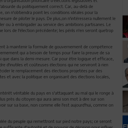
l d'organisation prioritaire d'élections législatives et
l'absurde du politiquement correct. Car, au-delà de
que, on n'obtiendra point les conditions idéales pour la
ure de piloter le pays. De plus,on n'intéressera nullement le
ler ou à embrigader au service des ambitions partisanes. Le
 lors de l'élection précédente; les périls n'en seront quetrop
ellent à maintenir la formule de gouvernement de compétence
vernement qui a besoin de temps pour faire la preuve de sa
si que dans la demi-mesure. Car pour être logique et efficace,
e d'inutiles et coûteuses élections qui ne serviront à rien
décider le remplacement des élections projetées par des
ites et avec la politique en organisant des élections locales,
intérêt véritable du pays en s'attaquant au mal qui le ronge à
plus près du citoyen qui aura ainsi son mot à dire sur son
voir sur sa base, non comme elle l'est aujourd'hui, comme on
mblée du peuple qui remettront sur pied notre pays; ce seront
suffisante d'autorité et de pouvoir de décision pour influer