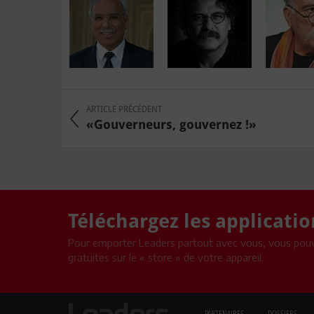
ARTICLE PRÉCÉDENT
«Gouverneurs, gouvernez !»
Téléchargez les applicati
Pour emporter Leaders partout avec vous, vous pouv
gratuites sur le « store » de votre appareil.
PARTENAIRES
DOSSIERS