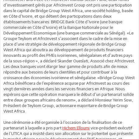
d’investissement gérés par AfricInvest Group ont pris une participation
dans le capital de Bridge Group West Africa, une société holding, basée
en Côte d’Ivoire, et qui détient des participations dans deux
établissements bancaires: BRIDGE Bank Côte d’Ivoire (une banque
commerciale en Côte d’Ivoire) et la Banque Nationale pour le
Développement Economique (une banque commerciale au Sénégal). «Le
Groupe Teyliom et AfricInvest s’associent dans le cadre de la mise en
place d’une stratégie de développement régionale de Bridge Group
West Africa qui aboutira au développement de produits financiers
innovants au profit des PMEs ivoiriennes, sénégalaises et d’autres pays
de la sous-région », a déclaré Skander Oueslati, Associé chez AfricInvest.
Les deux banques vont élargir leur gamme de produits afin de mieux
répondre aux besoins de leurs clientèles et pour contribuer à la
croissance des économies ivoirienne et sénégalaise. «Bridge Group West
Africa bénéficiera de l’expérience acquise par AfricInvest au cours des
vingt dernières années dans les services financiers en Afrique. Nous
espérons que cette opération marquera le début d’un partenariat solide
entre deux groupes africains de renom», a déclaré Monsieur Yerim Sow,
Président de Teyliom Group, actionnaire majoritaire de Bridge Group
West Africa.
Une cérémonie a été organisée à l’occasion de la finalisation de ce
partenariat à laquelle a pris part
Hichem Elloumi
vice-président exécutif
de l’UTICA qui a insisté dans son allocation sur le potentiel que présente