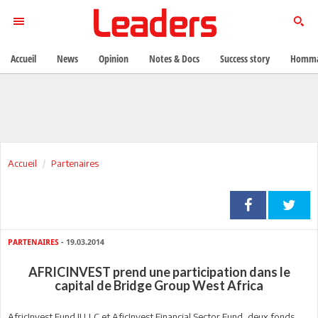
Accueil
News
Opinion
Notes & Docs
Success story
Homma
Accueil
Partenaires
PARTENAIRES
- 19.03.2014
AFRICINVEST prend une participation dans le
capital de Bridge Group West Africa
AfricInvest Fund II LLC et AficInvest Financial Sector Fund, deux fonds