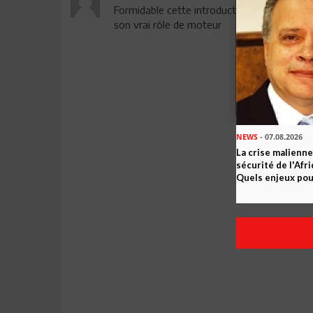
Formidable cette introduction elle va appel
son vrai rôle de moteur
NEWS
- 07.08.2026
La crise malienne
sécurité de l'Afr
Quels enjeux pour