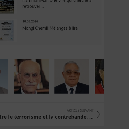
Hammam-Lif: Une ville qui cherche à
retrouver ...
10.03.2026
Mongi Chemli: Mélanges à lire
ARTICLE SUIVANT
tre le terrorisme et la contrebande, ...