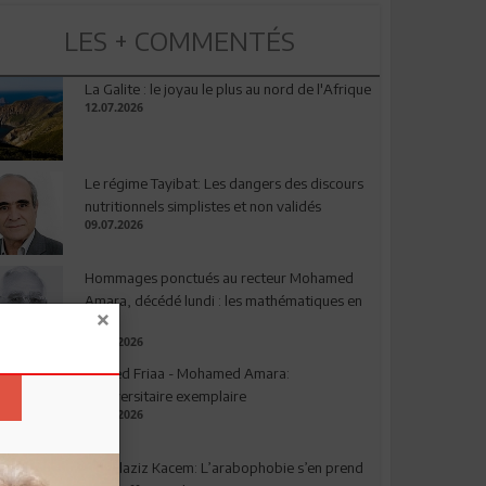
LES + COMMENTÉS
La Galite : le joyau le plus au nord de l'Afrique
12.07.2026
Le régime Tayibat: Les dangers des discours
nutritionnels simplistes et non validés
09.07.2026
Hommages ponctués au recteur Mohamed
Amara, décédé lundi : les mathématiques en
deuil
03.08.2026
Ahmed Friaa - Mohamed Amara:
l’Universitaire exemplaire
04.08.2026
Abdelaziz Kacem: L’arabophobie s’en prend