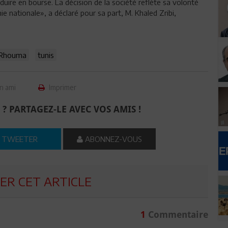
oduire en bourse. La décision de la société reflète sa volonté
e nationale», a déclaré pour sa part, M. Khaled Zribi,
 Rhouma
tunis
n ami
Imprimer
 ? PARTAGEZ-LE AVEC VOS AMIS !
TWEETER
ABONNEZ-VOUS
R CET ARTICLE
1
Commentaire