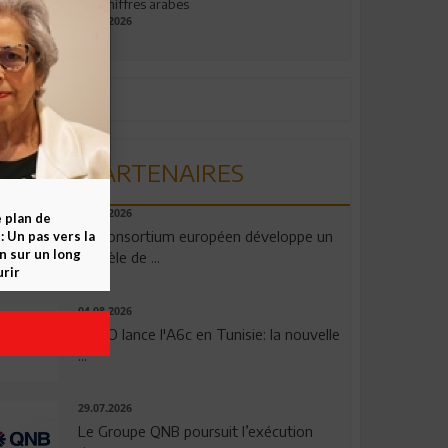
aux chiffres arabes
09.07.2026
PARTENAIRES
06.08.2026
e plan de
Un consortium européen développe un
 Un pas vers la
n sur un long
modèle de ...
rir
04.08.2026
OPPO lance l'A6c en Tunisie: la nouvelle
...
29.07.2026
Le Groupe QNB poursuit l’exécution