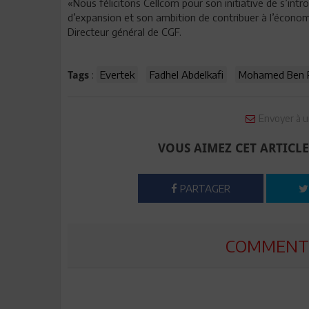
«Nous félicitons Cellcom pour son initiative de s’intr
d’expansion et son ambition de contribuer à l’économi
Directeur général de CGF.
:
Evertek
Fadhel Abdelkafi
Mohamed Ben
Tags
Envoyer à u
VOUS AIMEZ CET ARTICLE
PARTAGER
COMMENTE