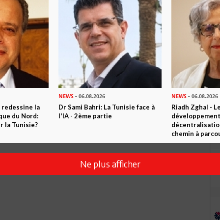
er d'autres j"espère c'est comme ça que la bourse peut jouer
NEWS
- 06.08.2026
NEWS
- 06.08.2026
 redessine la
Dr Sami Bahri: La Tunisie face à
Riadh Zghal - L
ique du Nord:
l'IA - 2ème partie
développement:
 la Tunisie?
décentralisatio
chemin à parcou
Ne plus afficher