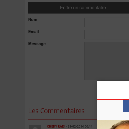
Ecrire un commentaire
Nom
Email
Message
Les Commentaires
CHEDY RAIS
- 21-02-2014 00:14