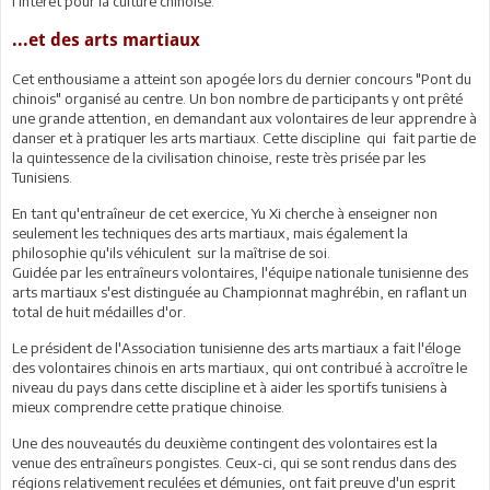
l'intérêt pour la culture chinoise.
...et des arts martiaux
Cet enthousiame a atteint son apogée lors du dernier concours "Pont du
chinois" organisé au centre. Un bon nombre de participants y ont prêté
une grande attention, en demandant aux volontaires de leur apprendre à
danser et à pratiquer les arts martiaux. Cette discipline qui fait partie de
la quintessence de la civilisation chinoise, reste très prisée par les
Tunisiens.
En tant qu'entraîneur de cet exercice, Yu Xi cherche à enseigner non
seulement les techniques des arts martiaux, mais également la
philosophie qu'ils véhiculent sur la maîtrise de soi.
Guidée par les entraîneurs volontaires, l'équipe nationale tunisienne des
arts martiaux s'est distinguée au Championnat maghrébin, en raflant un
total de huit médailles d'or.
Le président de l'Association tunisienne des arts martiaux a fait l'éloge
des volontaires chinois en arts martiaux, qui ont contribué à accroître le
niveau du pays dans cette discipline et à aider les sportifs tunisiens à
mieux comprendre cette pratique chinoise.
Une des nouveautés du deuxième contingent des volontaires est la
venue des entraîneurs pongistes. Ceux-ci, qui se sont rendus dans des
régions relativement reculées et démunies, ont fait preuve d'un esprit