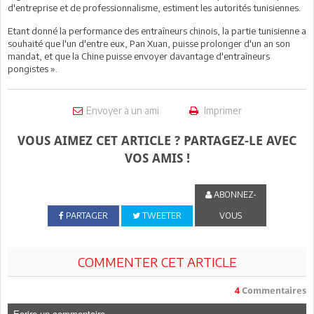
d'entreprise et de professionnalisme, estiment les autorités tunisiennes.
Etant donné la performance des entraîneurs chinois, la partie tunisienne a
souhaité que l'un d'entre eux, Pan Xuan, puisse prolonger d'un an son
mandat, et que la Chine puisse envoyer davantage d'entraîneurs
pongistes ».
Envoyer à un ami
Imprimer
VOUS AIMEZ CET ARTICLE ? PARTAGEZ-LE AVEC
VOS AMIS !
ABONNEZ-
PARTAGER
TWEETER
VOUS
COMMENTER CET ARTICLE
4
Commentaires
Ecrire un commentaire