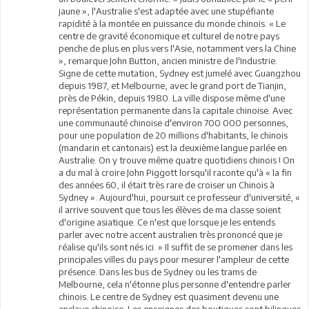
jaune », l'Australie s'est adaptée avec une stupéfiante
rapidité à la montée en puissance du monde chinois. « Le
centre de gravité économique et culturel de notre pays
penche de plus en plus vers l'Asie, notamment vers la Chine
», remarque John Button, ancien ministre de l'Industrie.
Signe de cette mutation, Sydney est jumelé avec Guangzhou
depuis 1987, et Melbourne, avec le grand port de Tianjin,
près de Pékin, depuis 1980. La ville dispose même d'une
représentation permanente dans la capitale chinoise. Avec
une communauté chinoise d'environ 700 000 personnes,
pour une population de 20 millions d'habitants, le chinois
(mandarin et cantonais) est la deuxième langue parlée en
Australie. On y trouve même quatre quotidiens chinois ! On
a du mal à croire John Piggott lorsqu'il raconte qu'à « la fin
des années 60, il était très rare de croiser un Chinois à
Sydney ». Aujourd'hui, poursuit ce professeur d'université, «
il arrive souvent que tous les élèves de ma classe soient
d'origine asiatique. Ce n'est que lorsque je les entends
parler avec notre accent australien très prononcé que je
réalise qu'ils sont nés ici. » Il suffit de se promener dans les
principales villes du pays pour mesurer l'ampleur de cette
présence. Dans les bus de Sydney ou les trams de
Melbourne, cela n'étonne plus personne d'entendre parler
chinois. Le centre de Sydney est quasiment devenu une