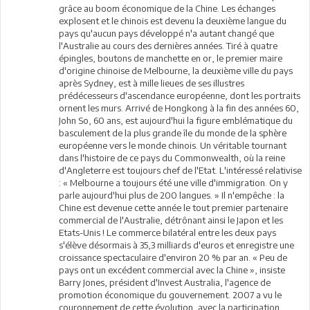
grâce au boom économique de la Chine. Les échanges
explosent et le chinois est devenu la deuxième langue du
pays qu'aucun pays développé n'a autant changé que
l'Australie au cours des dernières années. Tiré à quatre
épingles, boutons de manchette en or, le premier maire
d'origine chinoise de Melbourne, la deuxième ville du pays
après Sydney, est à mille lieues de ses illustres
prédécesseurs d'ascendance européenne, dont les portraits
ornent les murs. Arrivé de Hongkong à la fin des années 60,
John So, 60 ans, est aujourd'hui la figure emblématique du
basculement de la plus grande île du monde de la sphère
européenne vers le monde chinois. Un véritable tournant
dans l'histoire de ce pays du Commonwealth, où la reine
d'Angleterre est toujours chef de l'Etat. L'intéressé relativise
: « Melbourne a toujours été une ville d'immigration. On y
parle aujourd'hui plus de 200 langues. » Il n'empêche : la
Chine est devenue cette année le tout premier partenaire
commercial de l'Australie, détrônant ainsi le Japon et les
Etats-Unis ! Le commerce bilatéral entre les deux pays
s'élève désormais à 35,3 milliards d'euros et enregistre une
croissance spectaculaire d'environ 20 % par an. « Peu de
pays ont un excédent commercial avec la Chine », insiste
Barry Jones, président d'Invest Australia, l'agence de
promotion économique du gouvernement. 2007 a vu le
couronnement de cette évolution, avec la participation,