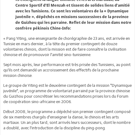
Centre Sportif d’El Menzah et tissent de solides liens d’amitié
avec les Tunisiens. Ce sont les volontaires de la « Dynamique
juvénile », dépêchés en missions succcessives de la province
de Guizhou qui les parraine. Reflet de leur mission dans notre
confrère pékinois Chine-Info:
« Pang Yiting, une enseignante de chorégraphie de 23 ans, est arrivée en
Tunisie en mars dernier, à la tête du premier contingent de douze
volontaires chinois, dont la mission est de faire connaître la civilisation
chinoise et de promouvoir l'amitié sino-tunisienne.
Sept mois après, leur performance est très prisée des Tunisiens, au point
qu'ils ont demandé un accroissement des effectifs de la prochaine
mission chinoise.
Le groupe de Yiting est le deuxième contingent de la mission "Dynamique
juvénile", un programme de volontariat parrainé par la province chinoise
du Guizhou pour concrétiser les recommandations prises lors du Forum
de coopération sino-africaine en 2006.
Début 2008, le programme a dépêché son premier contingent composé
de six membres chargés d'enseigner la danse, le chinois et les arts
martiaux. Un an plus tard, sont arrivés leurs successeurs, dont le nombre
a doublé, avec l'introduction de la discipline du ping-pong.