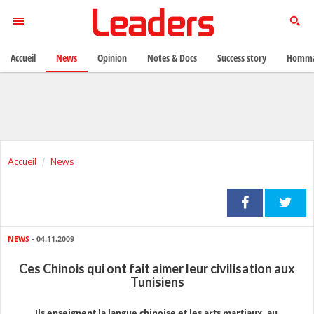
Accueil
News
Opinion
Notes & Docs
Success story
Homma
Accueil
News
NEWS
- 04.11.2009
Ces Chinois qui ont fait aimer leur civilisation aux
Tunisiens
I
ls enseignent la langue chinoise et les arts martiaux, au