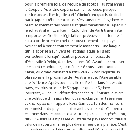
pour la première fois, de l'équipe de football australienne à
la Coupe d'Asie. Une expérience malheureuse, puisque,
contre toute attente, elle a été éliminée en quarts de finale
par le Japon. Début septembre s'est aussi tenu à Sydney le
premier sommet des pays asiatiques membres de l'Apec sur
le sol australien. Et si Kevin Rudd, chef du Parti travailliste,
remporte les élections législatives prévues cet automne, il
sera alors le premier chef de gouvernement d'un pays
occidental à parler couramment le mandarin ! Une langue
qu'il a apprise à l'université, et dans laquelle il s'est
perfectionné lorsqu'il était en poste à l'ambassade
d'Australie à Pékin, dans les années 80. Avant d'embrasser
une carrière politique, il a même été consultant, pour la
Chine, du grand cabinet d'audit KPMG. Si l'on regarde un
planisphère, la proximité de l'Australie avec l'Asie semble
une évidence. Après tout, la ville de Perth, dans l'ouest du
pays, est plus proche de Singapour que de Sydney.
Pourtant, « jusqu'au début des années 70, l'Australie avait
une politique d'immigration quasi exclusivement réservée
aux Européens », rappelle Ross Garnaut, l'un des meilleurs
économistes du pays et ancien ambassadeur de Canberra
en Chine dans les années 80. « En l'espace d'une génération,
dit-il, l'Australie est passée du stade de pays monoculturel à
celui de nation parmi les plus diversifiées de la planète. C'est
un bouleversement énorme. » Jadis obnubilée par le « péril