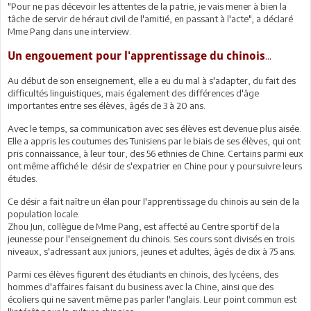
"Pour ne pas décevoir les attentes de la patrie, je vais mener à bien la
tâche de servir de héraut civil de l'amitié, en passant à l'acte", a déclaré
Mme Pang dans une interview.
...
Un engouement pour l'apprentissage du chinois
Au début de son enseignement, elle a eu du mal à s'adapter, du fait des
difficultés linguistiques, mais également des différences d'âge
importantes entre ses élèves, âgés de 3 à 20 ans.
Avec le temps, sa communication avec ses élèves est devenue plus aisée.
Elle a appris les coutumes des Tunisiens par le biais de ses élèves, qui ont
pris connaissance, à leur tour, des 56 ethnies de Chine. Certains parmi eux
ont même affiché le désir de s'expatrier en Chine pour y poursuivre leurs
études.
Ce désir a fait naître un élan pour l'apprentissage du chinois au sein de la
population locale.
Zhou Jun, collègue de Mme Pang, est affecté au Centre sportif de la
jeunesse pour l'enseignement du chinois. Ses cours sont divisés en trois
niveaux, s'adressant aux juniors, jeunes et adultes, âgés de dix à 75 ans.
Parmi ces élèves figurent des étudiants en chinois, des lycéens, des
hommes d'affaires faisant du business avec la Chine, ainsi que des
écoliers qui ne savent même pas parler l'anglais. Leur point commun est