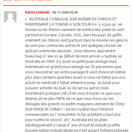
RIDHA DEBBABI
- 06-11-2009 02:49
L`AUSTRALIE CONJUGUE SON AVENIR EN CHINOIS ET
MAINTENANT LA TUNISIE A SON TOUR Il n`y a pas qu`en
Tunisie ou les chinois viennent de mettre leur pieds ils sont
partout en Europe ,Canada, USA, dans les pays du golfe ,
vraiment ces chinois sont partout dans le monde ces gens la
ne sont pas comme les autres ils ont quelques choses de
spécial comme les Japonais , nous devons apprendre
beaucoup d`eux ici au début de mon arriver a Sydney en
Australie en 1969 ,il y avait un petit pourcentage mais
maintenant un grand pourcentage sur 10 personnes que
vous rencontrez sur votre passage 8 sont chinois et même
plus dans certains quartiers avant si vous ne faites pas vos
achats le vendredi il fallait attendre jusqu`au lundi pour
pouvoir acheter du pain ou du lait ou autres mais
maintenant presque 24h /24h vous trouvez ce que vous
désirez,et en plus 98% de ce que vous trous sur les
étalages des grands ou petits magasins viennent de Chine
tout MADE IN CHINA c`est incroyable tous l'endroit
commerciales ou l`immobilier ils les achètent a tout prix
pour battre le record , et l`Australie est en plein
développement a cause d`eux et tout le monde profite .
Aucune nation industrialisée ne s'est autant métamorphosée