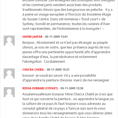
enclave chinoise. Les enseignes des boutiques sont bilingues
et les commerçants vendent aussi bien des produits
traditionnels chinois que des kangourous en peluche... Il y a
à peine un visage européen à l'horizon du troisième étage
du Sussex Centre. Dans cet immense « food court » de
Sydney, bondé en permanence, toutes les cuisines d'Asie
sont représentées, de l'indonésienne à la mongole ! --
SAHIM JAAFAR
- 06-11-2009 13:41
Bonjour, Absolument et ce n'est pas étranger au peuple
chinois, je vois en outre, que leur présence auprès de nos
jeunes offre une pertinente opportunité afin d'apprendre
davantage d'eux, la persévérance et notamment
l'abnégation.. Cordialement.
CHECRA CHEBIL
- 08-11-2009 19:21
bonsoir. Je voudrais savoir s'il y a une possibilite
d'apprendre la peinture chinoise. merci de me renseigner.
RIDHA DEBBABI (SYDNEY)
- 09-11-2009 12:30
Assalamoualikoum bonjour Mme Checra Chebil je crois que
tout ce qui concerne la peinture , ou apprendre la langue,ou
la culture de ce pays ils faut toujours vous adressez au
consulat général de ce pays a Tunis je suis sure ils vous
donnerons tous les renseignements que vous désirez (etes
vous de la famille Chebil de Sousse ?) Mes Sincères