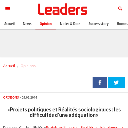
Accueil
News
Opinion
Notes & Docs
Success story
Homma
Accueil
Opinions
OPINIONS
- 05.02.2014
«Projets politiques et Réalités sociologiques : les
difficultés d'une adéquation»
Dans une étude intitulée «
Projets politiques et Réalités sociologiques, les