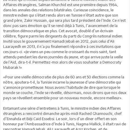
Affaires étrangères, Salman Khurchid est une première depuis 1964,
dans les annales des relations bilatérales. Curieuse coïncidence, le
ministre indien qui s’était rendu alors en Tunisie n’était autre que son
grand père, Zakir Hussain, qui sera plus tard président de l’Inde. Ce n’est
donc pas sans émotion qu’il se rend déjà à Tunis, l’avancement de la
transition démocratique en plus. Cet avocat, doublé d’un écrivain
célèbre, figure parmi les dirigeants du parti du Congrès national indien.
Invité sous le gouvernement Hamadi Jebali en 2012, puis celui d’Ali
Laarayedh en 2013, il n’a pu finalement répondre à ces invitations que
ces jours-ci. «Je viens un peu comme le croissant du mois saint, tant
attendu pendant les dures journées du jeune, et qui arrive juste la veille
de l’Aïd, dira-t-il. Permettez-moi alors de vous souhaiter a Democraty
Mubarak !»
«Pour une vieille démocratie de plus de 60 ans et 50 élections comme la
nôtre, ajoutera-t-il, la Tunisie incarne la jeunesse d’une démocratie qui
s’annonce prometteuse. Nous avons l’habitude de dire que lorsque le
monde se couche, l’Inde se réveille, désormais, nous dirons que nos deux
pays se réveillent ensemble pour un nouveau monde, encore meilleur».
Entamant une série d’entretiens à Tunis, le ministre indien des Affaires
étrangères a rencontré dimanche après-midi Rached Ghannouchi, chef
d’Ennahda et Béji Caïd Essebsi. Le soir, lors d’un dîner offert en son
honneur par l’Ambassadrice d’Inde à Tunis, Nagma Mallick, il était ravi de
rencontrer Hamadi Jebali, Ali Laarayedh et Aziz Krichen, et de