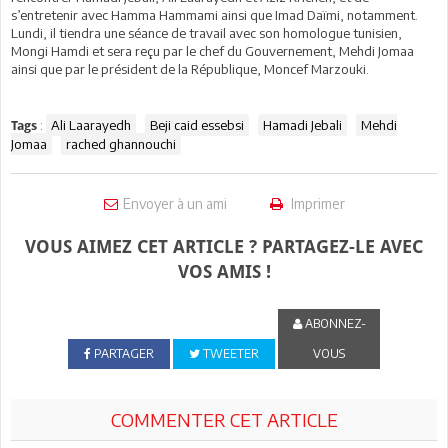
s’entretenir avec Hamma Hammami ainsi que Imad Daïmi, notamment.
Lundi, il tiendra une séance de travail avec son homologue tunisien,
Mongi Hamdi et sera reçu par le chef du Gouvernement, Mehdi Jomaa
ainsi que par le président de la République, Moncef Marzouki.
:
Ali Laarayedh
Beji caid essebsi
Hamadi Jebali
Mehdi
Tags
Jomaa
rached ghannouchi
Envoyer à un ami
Imprimer
VOUS AIMEZ CET ARTICLE ? PARTAGEZ-LE AVEC
VOS AMIS !
ABONNEZ-
PARTAGER
TWEETER
VOUS
COMMENTER CET ARTICLE