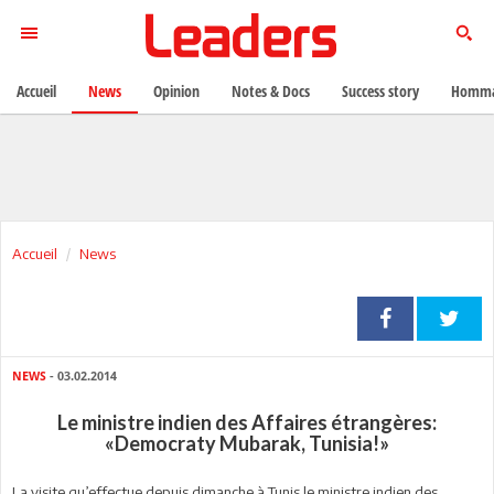
Accueil
News
Opinion
Notes & Docs
Success story
Homma
Accueil
News
NEWS
- 03.02.2014
Le ministre indien des Affaires étrangères:
«Democraty Mubarak, Tunisia!»
La visite qu’effectue depuis dimanche à Tunis le ministre indien des