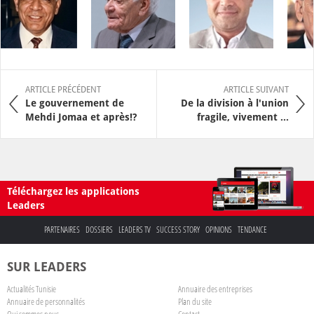
ARTICLE PRÉCÉDENT
ARTICLE SUIVANT
Le gouvernement de
De la division à l'union
Mehdi Jomaa et après!?
fragile, vivement ...
Téléchargez les applications
Leaders
PARTENAIRES
DOSSIERS
LEADERS TV
SUCCESS STORY
OPINIONS
TENDANCE
SUR LEADERS
Actualités Tunisie
Annuaire des entreprises
Annuaire de personnalités
Plan du site