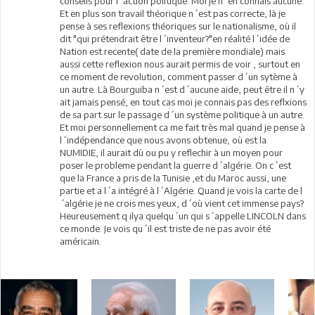
conseils pour l´action politique. Moi je n´en connais aucune.
Et en plus son travail théorique n´est pas correcte, là je
pense à ses reflexions théoriques sur le nationalisme, où il
dit "qui prétendrait être l´inventeur?"en réalité l´idée de
Nation est recente( date de la première mondiale) mais
aussi cette reflexion nous aurait permis de voir , surtout en
ce moment de revolution, comment passer d´un sytème à
un autre. Là Bourguiba n´est d´aucune aide, peut être il n´y
ait jamais pensé, en tout cas moi je connais pas des reflxions
de sa part sur le passage d´un système politique à un autre.
Et moi personnellement ca me fait très mal quand je pense à
l´indépendance que nous avons obtenue, où est la
NUMIDIE, il aurait dû ou pu y reflechir à un moyen pour
poser le probleme pendant la guerre d´algérie. On c´est
que la France a pris de la Tunisie ,et du Maroc aussi, une
partie et a l´a intégré à l´Algérie. Quand je vois la carte de l
´algérie je ne crois mes yeux, d´où vient cet immense pays?
Heureusement q ilya quelqu´un qui s´appelle LINCOLN dans
ce monde. Je vois qu´il est triste de ne pas avoir été
américain.