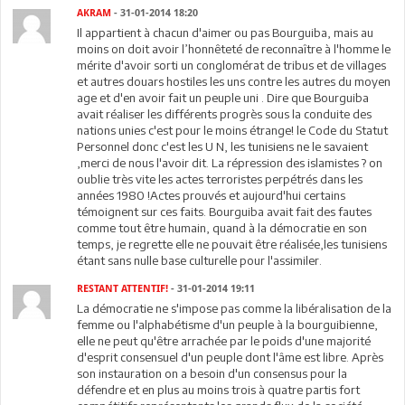
AKRAM
- 31-01-2014 18:20
Il appartient à chacun d'aimer ou pas Bourguiba, mais au
moins on doit avoir l’honnêteté de reconnaître à l'homme le
mérite d'avoir sorti un conglomérat de tribus et de villages
et autres douars hostiles les uns contre les autres du moyen
age et d'en avoir fait un peuple uni . Dire que Bourguiba
avait réaliser les différents progrès sous la conduite des
nations unies c'est pour le moins étrange! le Code du Statut
Personnel donc c'est les U N, les tunisiens ne le savaient
,merci de nous l'avoir dit. La répression des islamistes ? on
oublie très vite les actes terroristes perpétrés dans les
années 1980 !Actes prouvés et aujourd'hui certains
témoignent sur ces faits. Bourguiba avait fait des fautes
comme tout être humain, quand à la démocratie en son
temps, je regrette elle ne pouvait être réalisée,les tunisiens
étant sans nulle base culturelle pour l'assimiler.
RESTANT ATTENTIF!
- 31-01-2014 19:11
La démocratie ne s'impose pas comme la libéralisation de la
femme ou l'alphabétisme d'un peuple à la bourguibienne,
elle ne peut qu'être arrachée par le poids d'une majorité
d'esprit consensuel d'un peuple dont l'âme est libre. Après
son instauration on a besoin d'un consensus pour la
défendre et en plus au moins trois à quatre partis fort