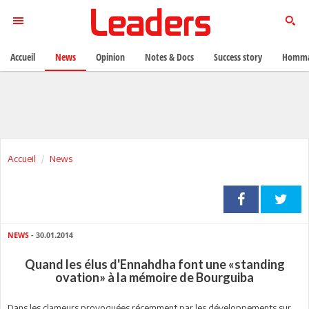
Accueil
News
Opinion
Notes & Docs
Success story
Homma
Accueil
News
NEWS
- 30.01.2014
Quand les élus d'Ennahdha font une «standing
ovation» à la mémoire de Bourguiba
Dans les clameurs provoquées récemment par les développements sur