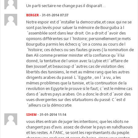
Un parti sectaire ne change pas il disparaît ...
BERGER
- 31-01-2014 07:37
Notre espoir est d´installer la democratie,et ceux qui ne se
sont pas levés pour saluer la mémoire de Bourguiba à l
´assemblée sont dans leur droit. On a droit d´avoir des
opinions différentes sur l´histoire; personellement je mets
Bourguiba parmis les échecs q´on a connu au cours de l
´histoire; ces échecs ou ses fautes graves ( la nomination de
Ben Ali comme premier minister et la confiance qu´il lui
donné, la tentative de l union avec la Lybie et l´affaire de
Ben Joussef,et beaucoup d´autres cas de violation des
libertés des tunisiens, le met au même rang que les autres
dirigents arabes du passé. L´Egypte , on l´a vu, a les
mêmes problèmes que la tunisie, et la continuation de la
revolution en Egypte le prouve si le faut; c´est le même cas
dans d´autres pays arabes. On a donc le droit d´avoir des
vues divergentes sur des sitatuations du passé. C´est d
´ailleurs ca la démocratie.
SIHEM
- 31-01-2014 11:14
vous êtes entrain de juger les intentions; que les idiots ne
changent pas d'avis. assez de diviser le pays en nahdhaouis
et les restes. A l'ANC, se sont les représentants du peuple.