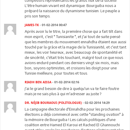
compétitifs représentants les grands flux de la société.
L'être humain vivant est dynamique. Bourguiba nous a
préparé la naissance du dynamisme tunisien. Le peuple a
pris son temps.
JAMES-TK
- 01-02-2014 00:47
Après avoir lu le titre, la première chose qui a fait tilt dans
mon esprit, c'est " Tunisianite ", et j'ai tout de suite pensé
que les membres du mouvement ennahdha étaient eux aussi
touché par la grâce et la magie de la Tunisianité, et c'est tant
mieux, les voir heureux, avec beaucoup de spontanéité et
de sincérité, c'était très touchant, malgré tout ce que nous
avions enduré pendant ces derniers vingt six mois, mais
bon, soyons optimistes, et croisons les doigt pour une
Tunisie meilleure, pour toutes et tous.
RIADH BEN AISSA
- 01-02-2014 02:16
j'ai le grand besoin de dire à quelqu'un va te faire foutre
mais je ne sais plus à qui m'adresser au juste ?
DR. NÉJIB BOURAOUI (POLITOLOGUE)
- 02-02-2014 14:29
La campagne électorale d'Ennahdha pour les prochaines
élections a déjà commencé avec cette "standing ovation" à
la mémoire de Bourguiba ! Les calculs politiques d'une
coalition entre Hamed El Karoui et Rached El Ghannouchi