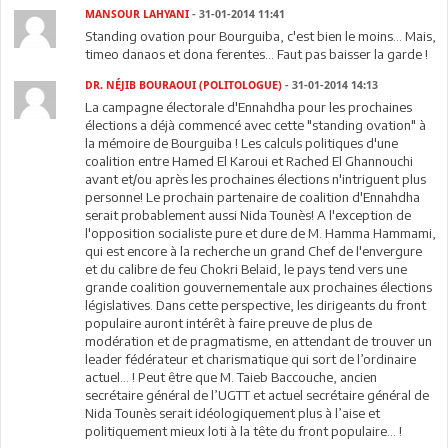
MANSOUR LAHYANI
- 31-01-2014 11:41
Standing ovation pour Bourguiba, c'est bien le moins... Mais,
timeo danaos et dona ferentes... Faut pas baisser la garde !
DR. NÉJIB BOURAOUI (POLITOLOGUE)
- 31-01-2014 14:13
La campagne électorale d'Ennahdha pour les prochaines
élections a déjà commencé avec cette "standing ovation" à
la mémoire de Bourguiba ! Les calculs politiques d'une
coalition entre Hamed El Karoui et Rached El Ghannouchi
avant et/ou après les prochaines élections n'intriguent plus
personne! Le prochain partenaire de coalition d'Ennahdha
serait probablement aussi Nida Tounès! A l'exception de
l'opposition socialiste pure et dure de M. Hamma Hammami,
qui est encore à la recherche un grand Chef de l'envergure
et du calibre de feu Chokri Belaid, le pays tend vers une
grande coalition gouvernementale aux prochaines élections
législatives. Dans cette perspective, les dirigeants du front
populaire auront intérêt à faire preuve de plus de
modération et de pragmatisme, en attendant de trouver un
leader fédérateur et charismatique qui sort de l’ordinaire
actuel… ! Peut être que M. Taieb Baccouche, ancien
secrétaire général de l’UGTT et actuel secrétaire général de
Nida Tounès serait idéologiquement plus à l’aise et
politiquement mieux loti à la tête du front populaire… !