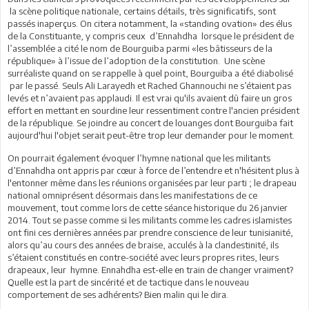
la scène politique nationale, certains détails, très significatifs, sont
passés inaperçus. On citera notamment, la «standing ovation» des élus
de la Constituante, y compris ceux d’Ennahdha lorsque le président de
l’assemblée a cité le nom de Bourguiba parmi «les bâtisseurs de la
république» à l’issue de l’adoption de la constitution. Une scène
surréaliste quand on se rappelle à quel point, Bourguiba a été diabolisé
par le passé. Seuls Ali Larayedh et Rached Ghannouchi ne s’étaient pas
levés et n’avaient pas applaudi. Il est vrai qu'ils avaient dû faire un gros
effort en mettant en sourdine leur ressentiment contre l'ancien président
de la république. Se joindre au concert de louanges dont Bourguiba fait
aujourd'hui l'objet serait peut-être trop leur demander pour le moment.
On pourrait également évoquer l’hymne national que les militants
d’Ennahdha ont appris par cœur à force de l’entendre et n'hésitent plus à
l'entonner même dans les réunions organisées par leur parti ; le drapeau
national omniprésent désormais dans les manifestations de ce
mouvement, tout comme lors de cette séance historique du 26 janvier
2014. Tout se passe comme si les militants comme les cadres islamistes
ont fini ces dernières années par prendre conscience de leur tunisianité,
alors qu’au cours des années de braise, acculés à la clandestinité, ils
s’étaient constitués en contre-société avec leurs propres rites, leurs
drapeaux, leur hymne. Ennahdha est-elle en train de changer vraiment?
Quelle est la part de sincérité et de tactique dans le nouveau
comportement de ses adhérents? Bien malin qui le dira.