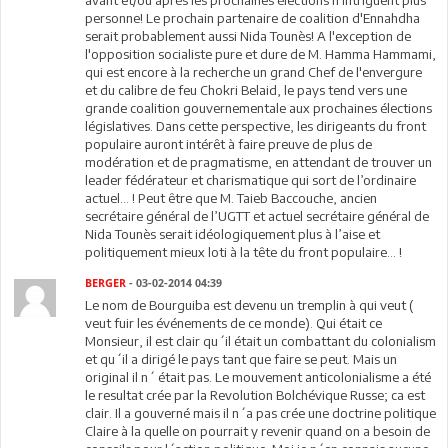
avant et/ou après les prochaines élections n'intriguent plus
personne! Le prochain partenaire de coalition d'Ennahdha
serait probablement aussi Nida Tounès! A l'exception de
l'opposition socialiste pure et dure de M. Hamma Hammami,
qui est encore à la recherche un grand Chef de l'envergure
et du calibre de feu Chokri Belaid, le pays tend vers une
grande coalition gouvernementale aux prochaines élections
législatives. Dans cette perspective, les dirigeants du front
populaire auront intérêt à faire preuve de plus de
modération et de pragmatisme, en attendant de trouver un
leader fédérateur et charismatique qui sort de l’ordinaire
actuel… ! Peut être que M. Taieb Baccouche, ancien
secrétaire général de l’UGTT et actuel secrétaire général de
Nida Tounès serait idéologiquement plus à l’aise et
politiquement mieux loti à la tête du front populaire… !
BERGER
- 03-02-2014 04:39
Le nom de Bourguiba est devenu un tremplin à qui veut (
veut fuir les événements de ce monde). Qui était ce
Monsieur, il est clair qu´il était un combattant du colonialism
et qu´il a dirigé le pays tant que faire se peut. Mais un
original il n´ était pas. Le mouvement anticolonialisme a été
le resultat crée par la Revolution Bolchévique Russe; ca est
clair. Il a gouverné mais il n´a pas crée une doctrine politique
Claire à la quelle on pourrait y revenir quand on a besoin de