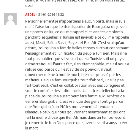
changer vos analyses et assez de haine, sinon vous restez
des I
ABDEL
- 31-01-2014 11:32
Personnellement je n'appartiens à aucun parti, mais je suis
mal à l'aise lorsque j'entends parler de Bourguiba ou je vois
une photo de lui, ce qui me rappelle les années de plomb
pendant lesquelles la Tunisie est invivable ce qui me rappelle
aussi, Mzali, Saïda Sassi, Sayeh et Ben Ali. C'est vrai qu'au
début, Bourguiba a fait de belles choses surtout concernant
l'enseignement et l'unification du peuple Tunisien. Mais il ne
faut pas oublier que s'il voulait que la Tunisie soit un pays
démocratique il l'aurait fait, il en était capable, mais il nous a
refusé ceci parce qu'il est avide de pouvoir, il veut
gouverner même à moitié mort, bien sûr poussé par les
mafieux. Ce qu'a fait Bourguiba tout d'abord, il ne l'a pas
fait tout seuil, c'est en collaboration avec ses collègues et
sous le contrôle des nations unis. Un autre intellectuel à la
place de Bourguiba aurait peut être fait mieux. Arrêter de
vénérer Bourguiba. C'est vrai que des gens font ça parce
que Bourguiba à arrêté les mouvements à tendance
islamique ceux qui nous gouvernent maintenant et qui ont
fait la même chose que Ben Ali mais dans un temps record.
Je remercie le bon Dieu parce que, avec la vie il a aussi créer
la mort.