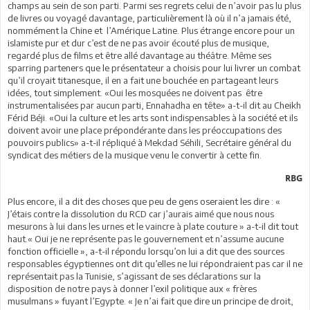
champs au sein de son parti. Parmi ses regrets celui de n’avoir pas lu plus
de livres ou voyagé davantage, particulièrement là où il n’a jamais été,
nommément la Chine et l’Amérique Latine. Plus étrange encore pour un
islamiste pur et dur c’est de ne pas avoir écouté plus de musique,
regardé plus de films et être allé davantage au théâtre. Même ses
sparring parteners que le présentateur a choisis pour lui livrer un combat
qu’il croyait titanesque, il en a fait une bouchée en partageant leurs
idées, tout simplement. «Oui les mosquées ne doivent pas être
instrumentalisées par aucun parti, Ennahadha en tête» a-t-il dit au Cheikh
Férid Béji. «Oui la culture et les arts sont indispensables à la société et ils
doivent avoir une place prépondérante dans les préoccupations des
pouvoirs publics» a-t-il répliqué à Mekdad Séhili, Secrétaire général du
syndicat des métiers de la musique venu le convertir à cette fin.
RBG
Plus encore, il a dit des choses que peu de gens oseraient les dire : «
J’étais contre la dissolution du RCD car j’aurais aimé que nous nous
mesurons à lui dans les urnes et le vaincre à plate couture » a-t-il dit tout
haut.« Oui je ne représente pas le gouvernement et n’assume aucune
fonction officielle », a-t-il répondu lorsqu’on lui a dit que des sources
responsables égyptiennes ont dit qu’elles ne lui répondraient pas car il ne
représentait pas la Tunisie, s’agissant de ses déclarations sur la
disposition de notre pays à donner l’exil politique aux « frères
musulmans » fuyant l’Egypte. « Je n’ai fait que dire un principe de droit,