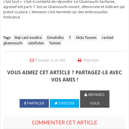
c’est tout » s’est-il contenté de répondre. Le Ghannouchi taciturne,
agressif est parti. C’est un Ghannouchi ouvert, démocrate et tolérant qui
prend sa place. L’émission s’est terminée sur des embrassades.
Ambiance.
:
Beji caid essebsi
Ennahdha
f
Nida Tounes
rached
Tags
ghannouchi
salafistes
Tunisie
Envoyer à un ami
Imprimer
VOUS AIMEZ CET ARTICLE ? PARTAGEZ-LE AVEC
VOS AMIS !
ABONNEZ-
PARTAGER
TWEETER
VOUS
COMMENTER CET ARTICLE