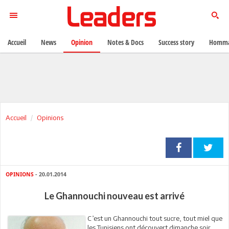
Accueil
News
Opinion
Notes & Docs
Success story
Homma
Accueil
Opinions
OPINIONS
- 20.01.2014
Le Ghannouchi nouveau est arrivé
C’est un Ghannouchi tout sucre, tout miel que
les Tunisiens ont découvert dimanche soir