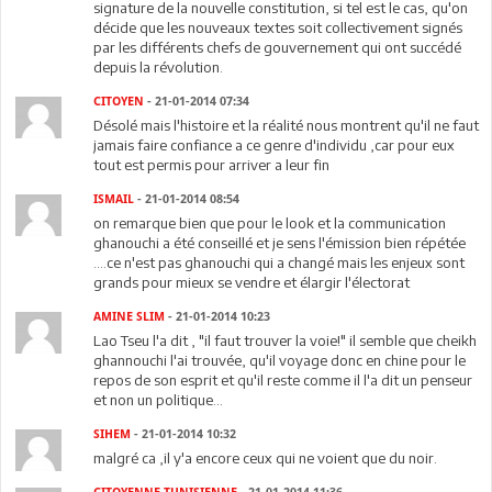
signature de la nouvelle constitution, si tel est le cas, qu'on
décide que les nouveaux textes soit collectivement signés
par les différents chefs de gouvernement qui ont succédé
depuis la révolution.
CITOYEN
- 21-01-2014 07:34
Désolé mais l'histoire et la réalité nous montrent qu'il ne faut
jamais faire confiance a ce genre d'individu ,car pour eux
tout est permis pour arriver a leur fin
ISMAIL
- 21-01-2014 08:54
on remarque bien que pour le look et la communication
ghanouchi a été conseillé et je sens l'émission bien répétée
....ce n'est pas ghanouchi qui a changé mais les enjeux sont
grands pour mieux se vendre et élargir l'électorat
AMINE SLIM
- 21-01-2014 10:23
Lao Tseu l'a dit , "il faut trouver la voie!" il semble que cheikh
ghannouchi l'ai trouvée, qu'il voyage donc en chine pour le
repos de son esprit et qu'il reste comme il l'a dit un penseur
et non un politique...
SIHEM
- 21-01-2014 10:32
malgré ca ,il y'a encore ceux qui ne voient que du noir.