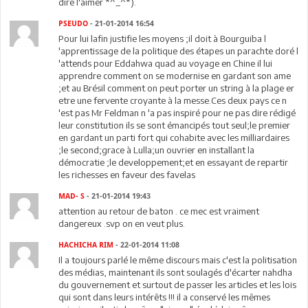
dire l'aimer *^_^*).
PSEUDO
- 21-01-2014 16:54
Pour lui lafin justifie les moyens ;il doit à Bourguiba l
'apprentissage de la politique des étapes un parachte doré l
'attends pour Eddahwa quad au voyage en Chine il lui
apprendre comment on se modernise en gardant son ame
;et au Brésil comment on peut porter un string à la plage er
etre une fervente croyante à la messe.Ces deux pays ce n
'est pas Mr Feldman n 'a pas inspiré pour ne pas dire rédigé
leur constitution ils se sont émancipés tout seul;le premier
en gardant un parti fort qui cohabite avec les milliardaires
;le second;grace à Lulla;un ouvrier en installant la
démocratie ;le developpement;et en essayant de repartir
les richesses en faveur des favelas
MAD- S
- 21-01-2014 19:43
attention au retour de baton . ce mec est vraiment
dangereux .svp on en veut plus.
HACHICHA RIM
- 22-01-2014 11:08
Il a toujours parlé le même discours mais c'est la politisation
des médias, maintenant ils sont soulagés d'écarter nahdha
du gouvernement et surtout de passer les articles et les lois
qui sont dans leurs intérêts !!! il a conservé les mêmes