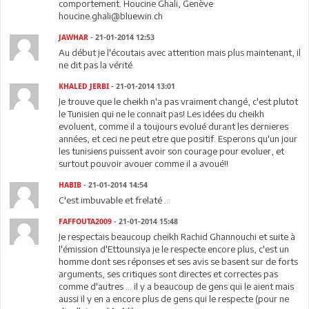
comportement. Houcine Ghali, Genève
houcine.ghali@bluewin.ch
JAWHAR
- 21-01-2014 12:53
Au début je l'écoutais avec attention mais plus maintenant, il
ne dit pas la vérité.
KHALED JERBI
- 21-01-2014 13:01
Je trouve que le cheikh n'a pas vraiment changé, c'est plutot
le Tunisien qui ne le connait pas! Les idées du cheikh
evoluent, comme il a toujours evolué durant les dernieres
années, et ceci ne peut etre que positif. Esperons qu'un jour
les tunisiens puissent avoir son courage pour evoluer, et
surtout pouvoir avouer comme il a avoué!!
HABIB
- 21-01-2014 14:54
C'est imbuvable et frelaté ...
FAFFOUTA2009
- 21-01-2014 15:48
Je respectais beaucoup cheikh Rachid Ghannouchi et suite à
l'émission d'Ettounsiya je le respecte encore plus, c'est un
homme dont ses réponses et ses avis se basent sur de forts
arguments, ses critiques sont directes et correctes pas
comme d'autres ... il y a beaucoup de gens qui le aient mais
aussi il y en a encore plus de gens qui le respecte (pour ne