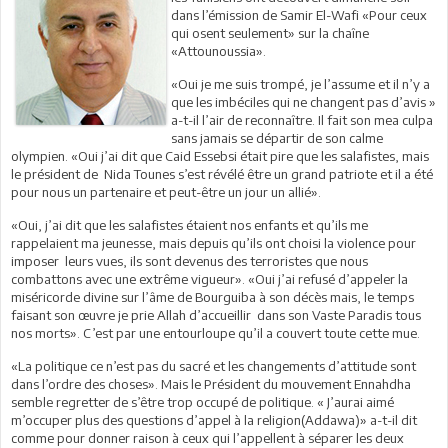
dans l’émission de Samir El-Wafi «Pour ceux
qui osent seulement» sur la chaîne
«Attounoussia».
«Oui je me suis trompé, je l’assume et il n’y a
que les imbéciles qui ne changent pas d’avis »
a-t-il l’air de reconnaître. Il fait son mea culpa
sans jamais se départir de son calme
olympien. «Oui j’ai dit que Caid Essebsi était pire que les salafistes, mais
le président de Nida Tounes s’est révélé être un grand patriote et il a été
pour nous un partenaire et peut-être un jour un allié».
«Oui, j’ai dit que les salafistes étaient nos enfants et qu’ils me
rappelaient ma jeunesse, mais depuis qu’ils ont choisi la violence pour
imposer leurs vues, ils sont devenus des terroristes que nous
combattons avec une extrême vigueur». «Oui j’ai refusé d’appeler la
miséricorde divine sur l’âme de Bourguiba à son décès mais, le temps
faisant son œuvre je prie Allah d’accueillir dans son Vaste Paradis tous
nos morts». C’est par une entourloupe qu’il a couvert toute cette mue.
«La politique ce n’est pas du sacré et les changements d’attitude sont
dans l’ordre des choses». Mais le Président du mouvement Ennahdha
semble regretter de s’être trop occupé de politique. « J’aurai aimé
m’occuper plus des questions d’appel à la religion(Addawa)» a-t-il dit
comme pour donner raison à ceux qui l’appellent à séparer les deux