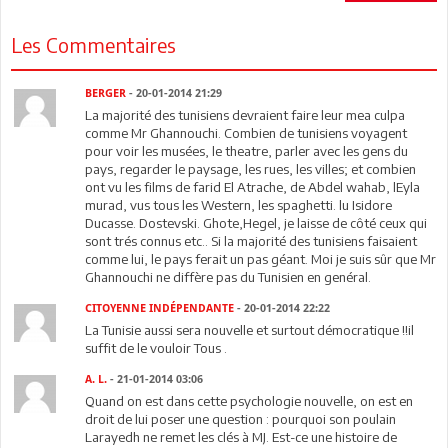
Les Commentaires
BERGER
- 20-01-2014 21:29
La majorité des tunisiens devraient faire leur mea culpa
comme Mr Ghannouchi. Combien de tunisiens voyagent
pour voir les musées, le theatre, parler avec les gens du
pays, regarder le paysage, les rues, les villes; et combien
ont vu les films de farid El Atrache, de Abdel wahab, lEyla
murad, vus tous les Western, les spaghetti. lu Isidore
Ducasse. Dostevski. Ghote,Hegel, je laisse de côté ceux qui
sont trés connus etc.. Si la majorité des tunisiens faisaient
comme lui, le pays ferait un pas géant. Moi je suis sûr que Mr
Ghannouchi ne diffère pas du Tunisien en genéral.
CITOYENNE INDÉPENDANTE
- 20-01-2014 22:22
La Tunisie aussi sera nouvelle et surtout démocratique !!il
suffit de le vouloir Tous .
A. L.
- 21-01-2014 03:06
Quand on est dans cette psychologie nouvelle, on est en
droit de lui poser une question : pourquoi son poulain
Larayedh ne remet les clés à MJ. Est-ce une histoire de