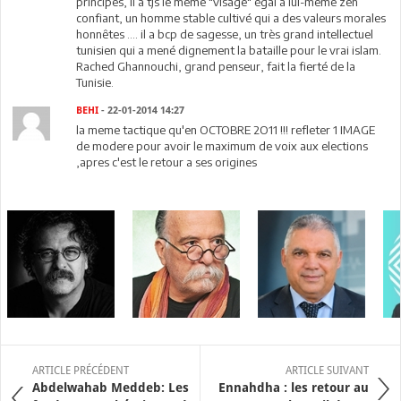
principes, il a tjs le même "visage" égal à lui-même zen
confiant, un homme stable cultivé qui a des valeurs morales
honnêtes …. il a bcp de sagesse, un très grand intellectuel
tunisien qui a mené dignement la bataille pour le vrai islam.
Rached Ghannouchi, grand penseur, fait la fierté de la
Tunisie.
BEHI
- 22-01-2014 14:27
la meme tactique qu'en OCTOBRE 2O11 !!! refleter 1 IMAGE
de modere pour avoir le maximum de voix aux elections
,apres c'est le retour a ses origines
ARTICLE PRÉCÉDENT
ARTICLE SUIVANT
Abdelwahab Meddeb: Les
Ennahdha : les retour au