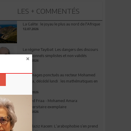
LES + COMMENTÉS
La Galite : le joyau le plus au nord de l'Afrique
12.07.2026
Le régime Tayibat: Les dangers des discours
nutritionnels simplistes et non validés
09.07.2026
Hommages ponctués au recteur Mohamed
Amara, décédé lundi : les mathématiques en
deuil
03.08.2026
Ahmed Friaa - Mohamed Amara:
l’Universitaire exemplaire
04.08.2026
Abdelaziz Kacem: L’arabophobie s’en prend