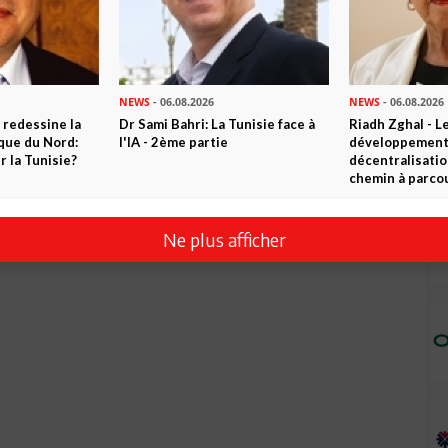
NEWS
- 06.08.2026
NEWS
- 06.08.2026
 redessine la
Dr Sami Bahri: La Tunisie face à
Riadh Zghal - L
ique du Nord:
l'IA - 2ème partie
développement:
 la Tunisie?
décentralisatio
chemin à parcou
Ne plus afficher