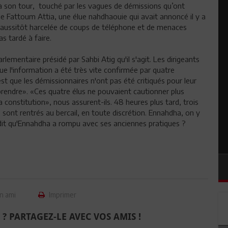
à son tour, touché par les vagues de démissions qu’ont
de Fattoum Attia, une élue nahdhaouie qui avait annoncé il y a
é aussitôt harcelée de coups de téléphone et de menaces
as tardé à faire.
lementaire présidé par Sahbi Atig qu'il s'agit. Les dirigeants
ue l'information a été très vite confirmée par quatre
st que les démissionnaires n'ont pas été critiqués pour leur
mprendre». «Ces quatre élus ne pouvaient cautionner plus
 constitution», nous assurent-ils. 48 heures plus tard, trois
s sont rentrés au bercail, en toute discrétion. Ennahdha, on y
a dit qu'Ennahdha a rompu avec ses anciennes pratiques ?
n ami
Imprimer
 ? PARTAGEZ-LE AVEC VOS AMIS !