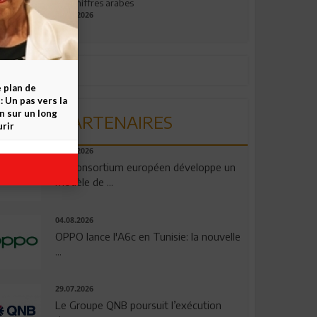
aux chiffres arabes
09.07.2026
e plan de
 Un pas vers la
n sur un long
PARTENAIRES
rir
06.08.2026
Un consortium européen développe un
modèle de ...
04.08.2026
OPPO lance l'A6c en Tunisie: la nouvelle
...
29.07.2026
Le Groupe QNB poursuit l’exécution