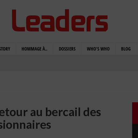
STORY
HOMMAGE À..
DOSSIERS
WHO'S WHO
BLOG
etour au bercail des
sionnaires