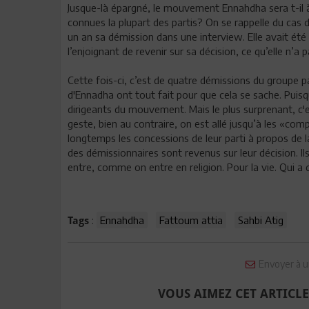
Jusque-là épargné, le mouvement Ennahdha sera t-il 
connues la plupart des partis? On se rappelle du cas 
un an sa démission dans une interview. Elle avait ét
l’enjoignant de revenir sur sa décision, ce qu’elle n’a p
Cette fois-ci, c’est de quatre démissions du groupe par
d'Ennadha ont tout fait pour que cela se sache. Puisq
dirigeants du mouvement. Mais le plus surprenant, c'e
geste, bien au contraire, on est allé jusqu’à les «co
longtemps les concessions de leur parti à propos de la
des démissionnaires sont revenus sur leur décision. Il
entre, comme on entre en religion. Pour la vie. Qui 
:
Ennahdha
Fattoum attia
Sahbi Atig
Tags
Envoyer à u
VOUS AIMEZ CET ARTICLE