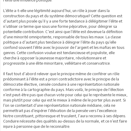
l’élite une influence politique.
L’élite a-t-elle une légitimité aujourd’hui, un rôle à jouer dans la
construction du pays et du système démocratique? Cette question est
d’autant plus posée qu’il y a une forte tendance à délégitimer l’élite et
n’utiliser ce terme que sous une forme péjorative, pour dénigrer sa
potentielle contribution. C’est ainsi que l’élite est devenue la définition
d’une minorité omnipotente, responsable de tous les maux. La classe
politique a d’autant plus tendance à dénigrer l’élite du pays qu’elle
confond souvent l’élite avec le pouvoir de l’argent et les mafias en tous
genres. Cette confusion voulue est tendancieuse et populiste, elle
cherche à opposer la jeunesse majoritaire, révolutionnaire et
progressiste à une élite minoritaire, velléitaire et conservatrice.
Il faut tout d’abord relever que le principe même de conférer un rôle
prédominant à l’élite est a priori contradictoire avec le principe de la
démocratie élective, censée conduire à une représentation nationale
conforme à la cartographie du pays. Mais voilà, le principe de l’élection
n’est peut-être pas que chacun vote pour celui qui le représente le mieux,
mais plutôt pour celui qui est le mieux à même de le porter plus avant. Si
l’on se contentait d’une représentation nationale médiane, cela ne
permettrait pas d’espérer l’élévation de la pensée vers l’excellence.
Notre constituant, pittoresque et truculent, l’aura reconnu à ses dépens.
Conduire nécessite des qualités au-dessus de la normale, et ce n’est faire
injure à personne que de le reconnaître.