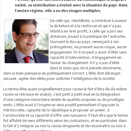
existé, sa contribution a évolué avec la situation du pays. Dans
l’ancien régime, elle a eu des visages multiples.
De celle qui, clientéliste, a contribué à asseoir
la dictature et à la renforcer et qui n’a pas
hésité à en tirer profit, à celle qui a pris ses
distances, jouant à la politique de l’autruche,
tournant le dos au pays, renonçant à ses
prérogatives, ne prenant aucun risque, aucun
engagement. Or il ne peut y avoir d’élite sans
capacité d’intervention, d’engagement en
faveur du changement. Il n’y a pas d’élite
dans le statu quo de la pensée dominante,
dans la bien-pensance du politiquement correct. L’élite doit déranger,
secouer, agiter des idées pour solliciter l’intelligence de la société.
Le terme élite ayant originellement pour racine le fait d’être élu (la même
racine se retrouve en arabe), s’est petit à petit mué en la désignation
d’une catégorie minoritaire dotée de qualités acquises ou de privilèges
innés. L’élite avait à l’origine un sens positif permettant d’opposer la
méritocratie, capacité de la république à proposer un avenir, à
l’aristocratie et sa capacité d’offrir une naissance. Il faut dire que le terme
fut affublé de sens différents selon les civilisations, et en particulier dans
le fait d’y intégrer ou non la classe dirigeante et de reconnaître ou non à