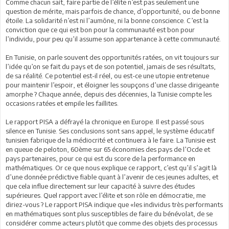
Comme chacun sait, faire partie de l’élite n’est pas seulement une
question de mérite, mais parfois de chance, d’opportunité, ou de bonne
étoile. La solidarité n’est ni l’aumône, ni la bonne conscience. C’est la
conviction que ce qui est bon pour la communauté est bon pour
l’individu, pour peu qu’il assume son appartenance à cette communauté.
En Tunisie, on parle souvent des opportunités ratées, on vit toujours sur
l’idée qu’on se fait du pays et de son potentiel, jamais de ses résultats,
de sa réalité. Ce potentiel est-il réel, ou est-ce une utopie entretenue
pour maintenir l’espoir, et éloigner les soupçons d’une classe dirigeante
amorphe ? Chaque année, depuis des décennies, la Tunisie compte les
occasions ratées et empile les faillites.
Le rapport PISA a défrayé la chronique en Europe. Il est passé sous
silence en Tunisie. Ses conclusions sont sans appel, le système éducatif
tunisien fabrique de la médiocrité et continuera à le faire. La Tunisie est
en queue de peloton, 60ème sur 65 économies des pays de l’Ocde et
pays partenaires, pour ce qui est du score de la performance en
mathématiques. Or ce que nous explique ce rapport, c’est qu’il s’agit là
d’une donnée prédictive fiable quant à l’avenir de ces jeunes adultes, et
que cela influe directement sur leur capacité à suivre des études
supérieures. Quel rapport avec l’élite et son rôle en démocratie, me
diriez-vous ? Le rapport PISA indique que «les individus très performants
en mathématiques sont plus susceptibles de faire du bénévolat, de se
considérer comme acteurs plutôt que comme des objets des processus