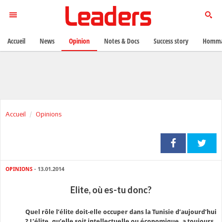
Accueil
News
Opinion
Notes & Docs
Success story
Homma
Accueil
Opinions
OPINIONS
- 13.01.2014
Elite, où es-tu donc?
Quel rôle l’élite doit-elle occuper dans la Tunisie d’aujourd’hui
? L’élite, qu’elle soit intellectuelle ou économique, a toujours