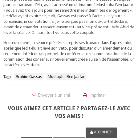
jours auparavant l’élu, avait adressé un ultimatum à Mustapha Ben Jaafar:
«Vous avez trois jours pour me remettre mes indemnités de logement ».
Le délai ayant expiré ce jeudi, Gassas est passé à l’acte: «il n'y aura ni
consensus, ni constitution, si je ne perçois pas mon dû», a-t-il déclaré,
avant de demander -respectueusement- au Vice-président , Arbi Abid de
lever la séance. On aura tout vu sous cette coupole.
Heureusement, la séance plénière a repris ses travaux dans l'après-midi,
après que ledit élu ait levé son veto, pour discuter d'un amendement du
règlement intérieur qui permet de conférer aux recommandations de la
commission des consensus nouvellement créée au sein de l'assemblée, un
caractère exécutoire.
:
Brahim Gassas
Mustapha Ben Jaafar
Tags
Envoyer à un ami
Imprimer
VOUS AIMEZ CET ARTICLE ? PARTAGEZ-LE AVEC
VOS AMIS !
ABONNEZ-