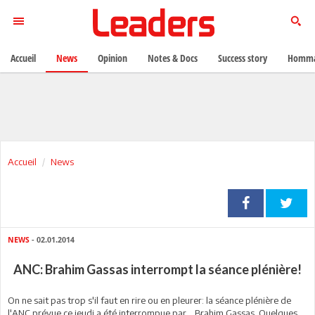
Accueil
News
Opinion
Notes & Docs
Success story
Homma
Accueil
News
NEWS
- 02.01.2014
ANC: Brahim Gassas interrompt la séance plénière!
On ne sait pas trop s'il faut en rire ou en pleurer: la séance plénière de
l'ANC prévue ce jeudi a été interrompue par... Brahim Gassas. Quelques