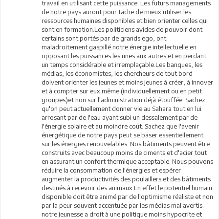
travail en utilisant cette puissance. Les futurs managements
de notre pays auront pour tache de mieux utiliser les
ressources humaines disponibles et bien orienter celles qui
sont en formation.Les politiciens avides de pouvoir dont
certains sont portés par de grands ego, ont
maladroitement gaspillé notre énergie intellectuelle en
opposant les puissances les unes aux autres et en perdant
un temps considérable et irremplaçable.Les banques, les
médias, les économistes, les chercheurs de tout bord
doivent orienter les jeunes et moins jeunes à créer, à innover
et à compter sur eux même (individuellement ou en petit
groupes)et non sur l'administration déjà étouffée. Sachez
qu'on peut actuellement donner vie au Sahara tout en lui
arrosant par de l'eau ayant subi un dessalement par de
l'énergie solaire et au moindre coût. Sachez que l'avenir
énergétique de notre pays peut se baser essentiellement
sur les énergies renouvelables. Nos bâtiments peuvent être
construits avec beaucoup moins de ciments et d'acier tout
en assurant un confort thermique acceptable. Nous pouvons
réduire la consommation de l'énergies et espérer
augmenter la productivités des poulaillers et des bâtiments
destinés à recevoir des animaux.En effet le potentiel humain
disponible doit être animé par de l'optimisme réaliste et non
par la peur souvent accentuée par les médias mal avertis.
notre jeunesse a droit à une politique moins hypocrite et