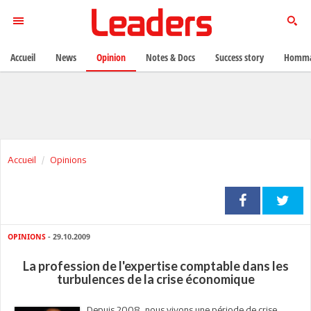
Accueil
News
Opinion
Notes & Docs
Success story
Homma
Accueil
Opinions
OPINIONS
- 29.10.2009
La profession de l'expertise comptable dans les
turbulences de la crise économique
Depuis 2008, nous vivons une période de crise