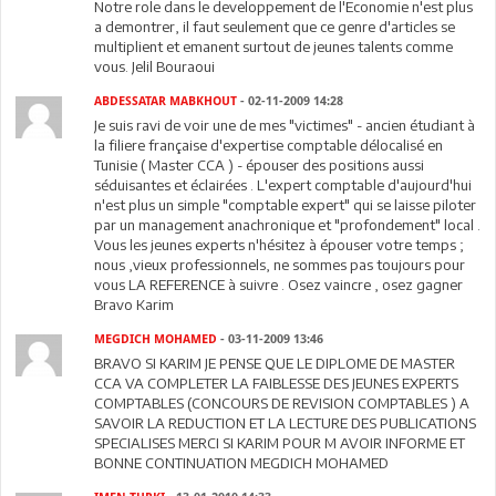
Notre role dans le developpement de l'Economie n'est plus
a demontrer, il faut seulement que ce genre d'articles se
multiplient et emanent surtout de jeunes talents comme
vous. Jelil Bouraoui
ABDESSATAR MABKHOUT
- 02-11-2009 14:28
Je suis ravi de voir une de mes "victimes" - ancien étudiant à
la filiere française d'expertise comptable délocalisé en
Tunisie ( Master CCA ) - épouser des positions aussi
séduisantes et éclairées . L'expert comptable d'aujourd'hui
n'est plus un simple "comptable expert" qui se laisse piloter
par un management anachronique et "profondement" local .
Vous les jeunes experts n'hésitez à épouser votre temps ;
nous ,vieux professionnels, ne sommes pas toujours pour
vous LA REFERENCE à suivre . Osez vaincre , osez gagner
Bravo Karim
MEGDICH MOHAMED
- 03-11-2009 13:46
BRAVO SI KARIM JE PENSE QUE LE DIPLOME DE MASTER
CCA VA COMPLETER LA FAIBLESSE DES JEUNES EXPERTS
COMPTABLES (CONCOURS DE REVISION COMPTABLES ) A
SAVOIR LA REDUCTION ET LA LECTURE DES PUBLICATIONS
SPECIALISES MERCI SI KARIM POUR M AVOIR INFORME ET
BONNE CONTINUATION MEGDICH MOHAMED