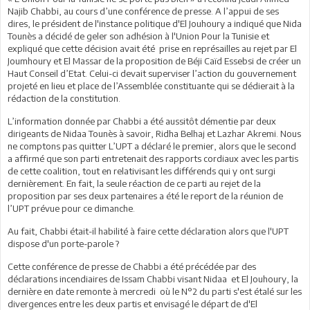
Najib Chabbi, au cours d’une conférence de presse. A l’appui de ses
dires, le président de l'instance politique d'El Jouhoury a indiqué que Nida
Tounès a décidé de geler son adhésion à l'Union Pour la Tunisie et
expliqué que cette décision avait été prise en représailles au rejet par El
Joumhoury et El Massar de la proposition de Béji Caïd Essebsi de créer un
Haut Conseil d’Etat. Celui-ci devait superviser l’action du gouvernement
projeté en lieu et place de l’Assemblée constituante qui se dédierait à la
rédaction de la constitution.
L’information donnée par Chabbi a été aussitôt démentie par deux
dirigeants de Nidaa Tounès à savoir, Ridha Belhaj et Lazhar Akremi. Nous
ne comptons pas quitter L’UPT a déclaré le premier, alors que le second
a affirmé que son parti entretenait des rapports cordiaux avec les partis
de cette coalition, tout en relativisant les différends qui y ont surgi
dernièrement. En fait, la seule réaction de ce parti au rejet de la
proposition par ses deux partenaires a été le report de la réunion de
l’UPT prévue pour ce dimanche.
Au fait, Chabbi était-il habilité à faire cette déclaration alors que l'UPT
dispose d'un porte-parole ?
Cette conférence de presse de Chabbi a été précédée par des
déclarations incendiaires de Issam Chabbi visant Nidaa et El Jouhoury, la
dernière en date remonte à mercredi où le N°2 du parti s'est étalé sur les
divergences entre les deux partis et envisagé le départ de d'El