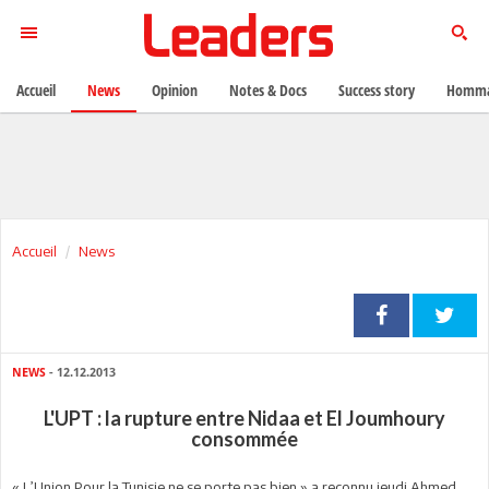
Accueil
News
Opinion
Notes & Docs
Success story
Homma
Accueil
News
NEWS
- 12.12.2013
L'UPT : la rupture entre Nidaa et El Joumhoury
consommée
« L’Union Pour la Tunisie ne se porte pas bien » a reconnu jeudi Ahmed