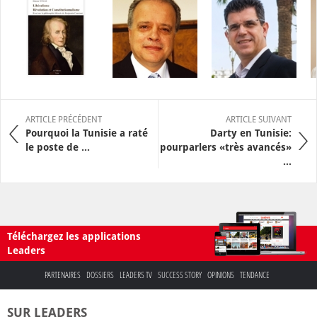
ARTICLE PRÉCÉDENT
ARTICLE SUIVANT
Pourquoi la Tunisie a raté
Darty en Tunisie:
le poste de ...
pourparlers «très avancés»
...
Téléchargez les applications
Leaders
PARTENAIRES
DOSSIERS
LEADERS TV
SUCCESS STORY
OPINIONS
TENDANCE
SUR LEADERS