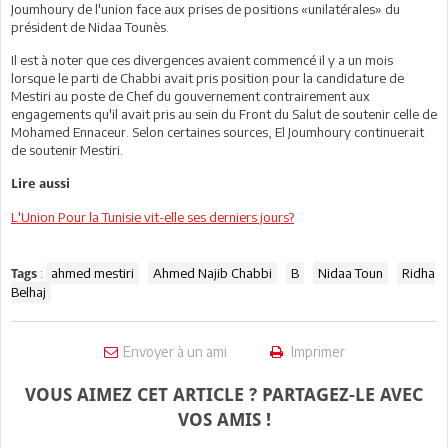
Joumhoury de l'union face aux prises de positions «unilatérales» du
président de Nidaa Tounès.
Il est à noter que ces divergences avaient commencé il y a un mois
lorsque le parti de Chabbi avait pris position pour la candidature de
Mestiri au poste de Chef du gouvernement contrairement aux
engagements qu'il avait pris au sein du Front du Salut de soutenir celle de
Mohamed Ennaceur. Selon certaines sources, El Joumhoury continuerait
de soutenir Mestiri.
Lire aussi
L'Union Pour la Tunisie vit-elle ses derniers jours?
:
ahmed mestiri
Ahmed Najib Chabbi
B
Nidaa Toun
Ridha
Tags
Belhaj
Envoyer à un ami
Imprimer
VOUS AIMEZ CET ARTICLE ? PARTAGEZ-LE AVEC
VOS AMIS !