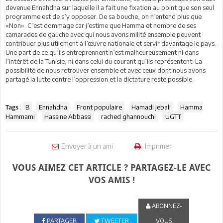
devenue Ennahdha sur laquelle il a fait une fixation au point que son seul
programme est de s’y opposer. De sa bouche, on n’entend plus que
«Non». C’est dommage car j’estime que Hamma et nombre de ses
camarades de gauche avec qui nous avons milité ensemble peuvent
contribuer plus utilement à l’œuvre nationale et servir davantage le pays.
Une part de ce qu’ils entreprennent n’est malheureusement ni dans
l’intérêt de la Tunisie, ni dans celui du courant qu’ils représentent. La
possibilité de nous retrouver ensemble et avec ceux dont nous avons
partagé la lutte contre l’oppression et la dictature reste possible.
:
B
Ennahdha
Front populaire
Hamadi Jebali
Hamma
Tags
Hammami
Hassine Abbassi
rached ghannouchi
UGTT
Envoyer à un ami
Imprimer
VOUS AIMEZ CET ARTICLE ? PARTAGEZ-LE AVEC
VOS AMIS !
ABONNEZ-
PARTAGER
TWEETER
VOUS