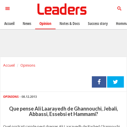
Accueil
News
Opinion
Notes & Docs
Success story
Homma
Accueil
Opinions
OPINIONS
- 08.12.2013
Que pense Ali Laarayedh de Ghannouchi, Jebali,
Abbassi, Essebsi et Hammami?
Quel portrait rapide peut dresser Ali Laarayedh de Rached Ghannouchi,