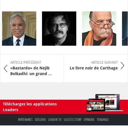
ARTICLE PRÉCÉDENT
ARTICLE SUIVANT
«Bastardo» de Nejib
Le livre noir de Carthage
Belkadhi: un grand ...
Téléchargez les applications
Leaders
PARTENAIRES
DOSSIERS
LEADERS TV
SUCCESS STORY
OPINIONS
TENDANCE