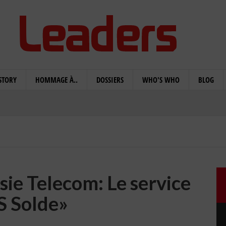
STORY
HOMMAGE À..
DOSSIERS
WHO'S WHO
BLOG
ie Telecom: Le service
S Solde»