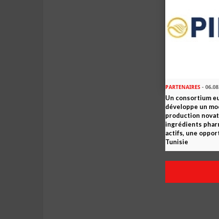
PARTENAIRES
- 06.08
Un consortium e
développe un mo
production novat
ingrédients pha
actifs, une oppor
Tunisie