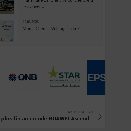
Hammam-Lif: Une ville qui cherche à
retrouver ...
10.03.2026
Mongi Chemli: Mélanges à lire
ARTICLE SUIVANT
 plus fin au monde HUAWEI Ascend ...