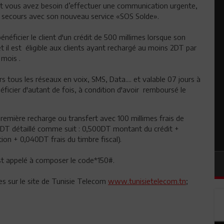
 et vous avez besoin d’effectuer une communication urgente,
 secours avec son nouveau service «SOS Solde».
énéficier le client d'un crédit de 500 millimes lorsque son
et il est éligible aux clients ayant rechargé au moins 2DT par
 mois .
rs tous les réseaux en voix, SMS, Data.... et valable 07 jours à
néficier d'autant de fois, à condition d'avoir remboursé le
remière recharge ou transfert avec 100 millimes frais de
 DT détaillé comme suit : 0,500DT montant du crédit +
tion + 0,040DT frais du timbre fiscal).
est appelé à composer le code*150#.
les sur le site de Tunisie Telecom
www.tunisietelecom.tn
;