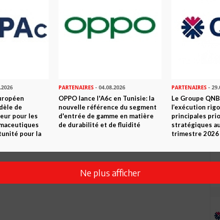
.2026
PARTENAIRES
- 04.08.2026
PARTENAIRES
- 29.
uropéen
OPPO lance l'A6c en Tunisie: la
Le Groupe QNB
dèle de
nouvelle référence du segment
l’exécution rig
eur pour les
d'entrée de gamme en matière
principales pri
rmaceutiques
de durabilité et de fluidité
stratégiques a
tunité pour la
trimestre 2026
Ne plus afficher