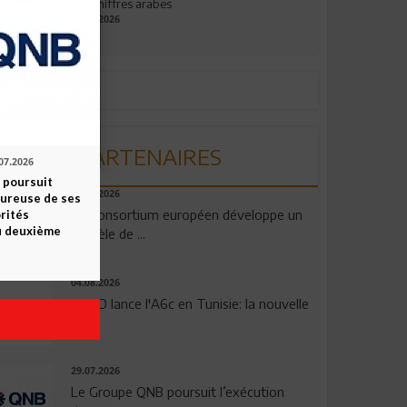
aux chiffres arabes
09.07.2026
PARTENAIRES
07.2026
 poursuit
06.08.2026
oureuse de ses
Un consortium européen développe un
orités
u deuxième
modèle de ...
04.08.2026
OPPO lance l'A6c en Tunisie: la nouvelle
...
29.07.2026
Le Groupe QNB poursuit l’exécution