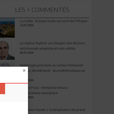
LES + COMMENTÉS
La Galite : le joyau le plus au nord de l'Afrique
12.07.2026
Le régime Tayibat: Les dangers des discours
nutritionnels simplistes et non validés
09.07.2026
Hommages ponctués au recteur Mohamed
Amara, décédé lundi : les mathématiques en
deuil
03.08.2026
Ahmed Friaa - Mohamed Amara:
l’Universitaire exemplaire
04.08.2026
Abdelaziz Kacem: L’arabophobie s’en prend