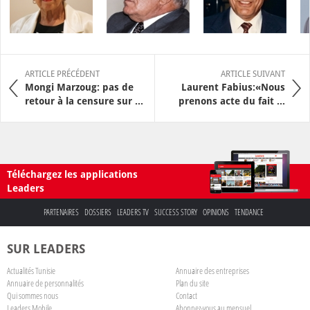
ARTICLE PRÉCÉDENT
ARTICLE SUIVANT
Mongi Marzoug: pas de
Laurent Fabius:«Nous
retour à la censure sur ...
prenons acte du fait ...
Téléchargez les applications
Leaders
PARTENAIRES
DOSSIERS
LEADERS TV
SUCCESS STORY
OPINIONS
TENDANCE
SUR LEADERS
Actualités Tunisie
Annuaire des entreprises
Annuaire de personnalités
Plan du site
Qui sommes nous
Contact
Leaders Mobile
Abonnez-vous au mensuel