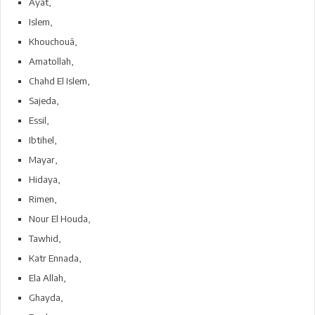
Ayat,
Islem,
Khouchouâ,
Amatollah,
Chahd El Islem,
Sajeda,
Essil,
Ibtihel,
Mayar,
Hidaya,
Rimen,
Nour El Houda,
Tawhid,
Katr Ennada,
Ela Allah,
Ghayda,