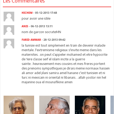
Les Commentaires
HICHEM
- 05-12-2013 17:48
pour avoir une idée
ANIS
- 06-12-2013 13:11
nom de garcon socrateMN
FARID AMMAR
- 28-12-2013 09:42
la tunisie est tout simplement en train de devenir malade
mentale..l'extremisme religieux s'invite meme dans les
maternites...on peut s'appeler mohamed et etre hypocrite
de 1ere classe seif el islam incite a la guerre
sainte...heureusement mes cousins et mes freres portent
des prenoms sympathiques je dirais meme normaux hassen
ali amor adel jilani samira amel hanane c'est tunisien et ni
turc ni mexicain ni oriental ni libanais....allah yostor nin hel
majanine oua el mounafikine amen