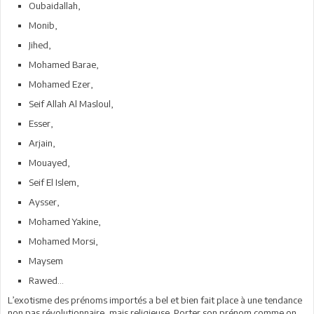
Oubaidallah,
Monib,
Jihed,
Mohamed Barae,
Mohamed Ezer,
Seif Allah Al Masloul,
Esser,
Arjain,
Mouayed,
Seif El Islem,
Aysser,
Mohamed Yakine,
Mohamed Morsi,
Maysem
Rawed...
L’exotisme des prénoms importés a bel et bien fait place à une tendance
non pas révolutionnaire, mais religieuse. Porter son prénom comme on