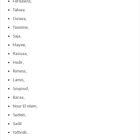
Ferdawss,
Takwa
Ouswa,
Tasnime,
Saja,
Mayee,
Raouaa,
Hadir,
Rimess,
Lamis,
Soujoud,
Baraa,
Nour El Islem,
Sudein,
Sadil
Yathreb...