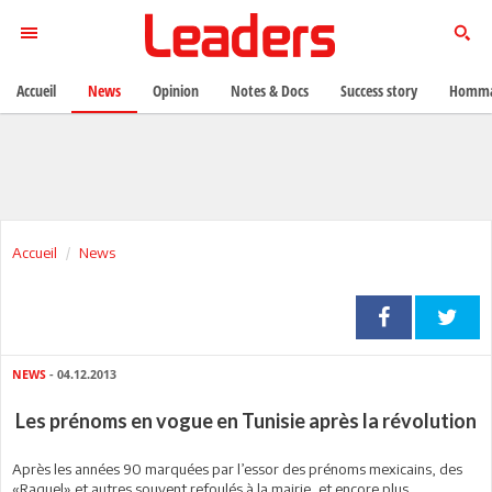
Accueil
News
Opinion
Notes & Docs
Success story
Homma
Accueil
News
NEWS
- 04.12.2013
Les prénoms en vogue en Tunisie après la révolution
Après les années 90 marquées par l’essor des prénoms mexicains, des
«Raquel» et autres souvent refoulés à la mairie, et encore plus